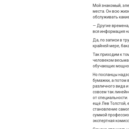
Мой знакомый, эле
места. Он всю жиз
обслуживать какие
— Другие времена,
вся информация на
Да, по записи в тр
крайней мере, бак
Так приходим к то
человеком весьма
обучающих мощно
Но посланцы надз
бумажки, а потом 
различного вида и
совсем так линейн
от специальности.
ещё Лев Толстой, 
становление самог
суммой профессио
экспертная комисс