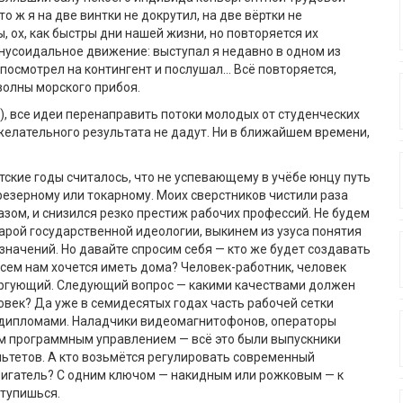
о ж я на две винтки не докрутил, на две вёртки не
, ох, как быстры дни нашей жизни, но повторяется их
нусоидальное движение: выступал я недавно в одном из
посмотрел на контингент и послушал… Всё повторяется,
волны морского прибоя.
), все идеи перенаправить потоки молодых от студенческих
желательного результата не дадут. Ни в ближайшем времени,
тские годы считалось, что не успевающему в учёбе юнцу путь
фрезерному или токарному. Моих сверстников чистили раза
азом, и снизился резко престиж рабочих профессий. Не будем
арой государственной идеологии, выкинем из узуса понятия
 значений. Но давайте спросим себя — кто же будет создавать
всем нам хочется иметь дома? Человек-работник, человек
оргующий. Следующий вопрос — какими качествами должен
овек? Да уже в семидесятых годах часть рабочей сетки
 дипломами. Наладчики видеомагнитофонов, операторы
ым программным управлением — всё это были выпускники
ьтетов. А кто возьмётся регулировать современный
игатель? С одним ключом — накидным или рожковым — к
ступишься.