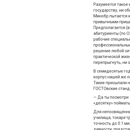
Разумеется такое
государству, ни о
Минобр пытается к
привычными приши
Предполагается (в
абитуриенты (по О
рабочие специальн
профессиональные 
решение любой сит
практической жизн
перепрыгнуть, ни о
В семидесятые год
корпус нашей же л
Такие присылали н
ГОСТОвские станд
— Да ты посмотри 
«десятку» поймать
Для непосвящённы
училища, токар
я
тр
точность до 0.1 м
давности, предста