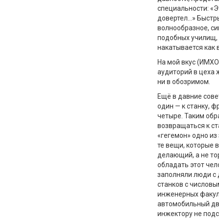
специальности: «Эт
довертел…» Быстры
волнообразное, си
подобных училищ, 
накатывается как 
На мой вкус (ИМХО
аудиторий в цеха 
ни в обозримом.
Ещё в давние сове
один — к станку, 
четыре. Таким обр
возвращаться к ст
«гегемон» одно из
те вещи, которые 
делающий, а не т
обладать этот чел
заполняли люди с
станков с числов
инженерных факул
автомобильный дв
инжектору не под