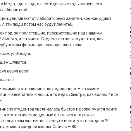
о Меда, где тогда, в шестидесятые годы минувшего
а лаборанткой:
ции, увиливают от лабораторных занятий, кое-как сдают
. И эти люди потом нас будут лечить!..
тех пор, за пролетевшие, просвистевшие над нашими
И много, и — ничего. Студент остался студентом, как
ербургском фольклоре позапрошлого века:
ь зажгут фонари,
лицам шляются,
 они песни поют
имаются…
иям имело отношение опосредованное. Но в самом
tur — веселитесь юноши, а то ведь «быстры, как волны, / все
»
 число студентов увеличилось быстро и резко: учатся почти
л я статистические данные о том, что в те самые
 (когда сам оканчивал школу) в институты попадало 20
пускников средней школы. Сейчас — 80.