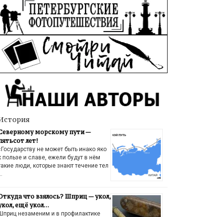
История
Северному морскому пути —
пятьсот лет!
«Государству не может быть инако яко
к пользе и славе, ежели будут в нём
такие люди, которые знают течение тел
…
Откуда что взялось? Шприц — укол,
укол, ещё укол…
Шприц незаменим и в профилактике