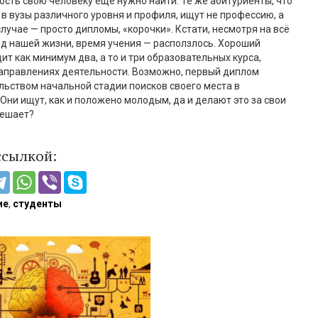
сть свою человеку ещё нужно найти. Те же абитуриенты, что
 в вузы различного уровня и профиля, ищут не профессию, а
случае — просто дипломы, «корочки». Кстати, несмотря на всё
д нашей жизни, время учения — расползлось. Хороший
ит как минимум два, а то и три образовательных курса,
направлениях деятельности. Возможно, первый диплом
льством начальной стадии поисков своего места в
Они ищут, как и положено молодым, да и делают это за свои
мешает?
ссылкой:
ие
,
студенты