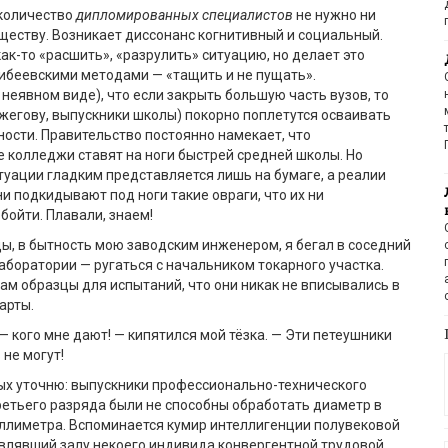
 количество
дипломированных специалистов
не нужно ни
бществу. Возникает диссонанс когнитивный и социальный.
ак-то «расшить», «разрулить» ситуацию, но делает это
беевскими методами — «тащить и не пущать».
 неявном виде), что если закрыть большую часть вузов, то
жегову, выпускники школы) покорно поплетутся осваивать
ости. Правительство постоянно намекает, что
колледжи ставят на ноги быстрей средней школы. Но
уации гладким представляется лишь на бумаге, а реалии
и подкидывают под ноги такие овраги, что их ни
бойти. Плавали, знаем!
ы, в бытность мою заводским инженером, я бегал в соседний
аборатории — ругаться с начальником токарного участка.
ам образцы для испытаний, что они никак не вписывались в
арты.
— кого мне дают! — кипятился мой тёзка. — Эти петеушники
 не могут!
х уточню: выпускники профессионально-технического
етьего разряда были не способны обработать диаметр в
иллиметра. Вспоминается кумир интеллигенции полувековой
влявший залу некоего индивида конвергентной трудовой