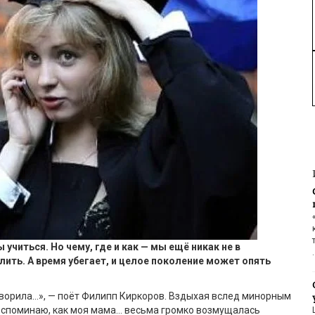
читься. Но чему, где и как — мы ещё никак не в
ить. А время убегает, и целое поколение может опять
ворила…», — поёт Филипп Киркоров. Вздыхая вслед минорным
вспоминаю, как моя мама… весьма громко возмущалась