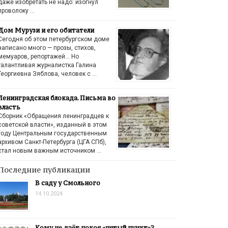
даже изобретать не надо: изогнул
проволоку …
Дом Мурузи и его обитатели
Сегодня об этом петербургском доме
написано много — прозы, стихов,
мемуаров, репортажей… Но
талантливая журналистка Галина
Георгиевна Зяблова, человек с …
Ленинградская блокада. Письма во
власть
Сборник «Обращения ленинградцев к
советской власти», изданный в этом
году Центральным государственным
архивом Санкт-Петербурга (ЦГА СПб),
стал новым важным источником …
Последние публикации
В саду у Смольного
14.10.2024
Кому не даёт покоя «пятый пункт»?