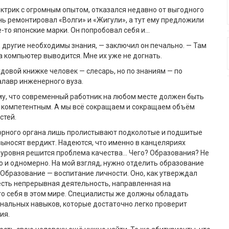
ктрик с огромным опытом, отказался недавно от выгодного
нь ремонтировал «Волги» и «Жигули», а тут ему предложили
-то японские марки. Он попробовал себя и…
 другие необходимы знания, — заключил он печально. — Там
 компьютер выводится. Мне их уже не догнать.
удовой книжке человек — слесарь, но по знаниям — по
алавр инженерного вуза.
му, что современный работник на любом месте должен быть
 компетентным. А мы всё сокращаем и сокращаем объём
стей.
орного органа лишь пролистывают подколотые и подшитые
выносят вердикт. Надеются, что именно в канцеляриях
 уровня решится проблема качества… Чего? Образования? Не
о и одномерно. На мой взгляд, нужно отделить образование
 Образование — воспитание личности. Оно, как утверждал
есть непрерывная деятельность, направленная на
о себя в этом мире. Специалисты же должны обладать
нальных навыков, которые достаточно легко проверит
ия.