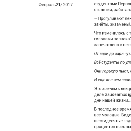
студентами Первог
Февраль
21
/
2017
столетия, работал
— Прогуливают лек
зачёты, экзамены!.
Что изменилось с 
головами полвека? 
запечатлено в пет
От зари до зари чут
Всё студенты по у
Они горькую пьют,
И ещё кое-чем зан
Это
кое-чем
к лекц
деле Gaudeamus igi
дни нашей жизни…
В последнее время
все молодые. Виде
шестидесятые годы
процентов всех вы