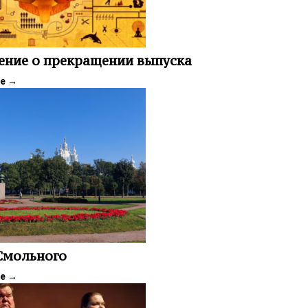
ение о прекращении выпуска
ее
→
 Смольного
ее
→