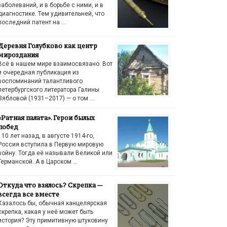
заболеваний, и в борьбе с ними, и в
диагностике. Тем удивительней, что
последний патент на …
Деревня Голубково как центр
мироздания
Всё в нашем мире взаимосвязано. Вот
и очередная публикация из
воспоминаний талантливого
петербургского литератора Галины
Зябловой (1931–2017) — о том …
«Ратная палата». Герои былых
побед
110 лет назад, в августе 1914-го,
Россия вступила в Первую мировую
войну. Тогда её называли Великой или
Германской. А в Царском …
Откуда что взялось? Скрепка —
всегда все вместе
Казалось бы, обычная канцелярская
скрепка, какая у неё может быть
история? Эту примитивную штуковину