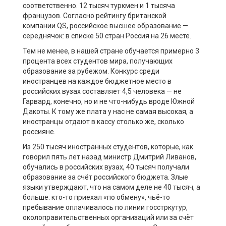
соответственно. 12 тысяч туркмен и 1 тысяча
французов.
Согласно рейтингу британской
компании QS, российское высшее образование —
середнячок: в списке 50 стран Россия на 26 месте.
Тем не менее, в нашей стране обучается примерно 3
процента всех студентов мира, получающих
образование за рубежом. Конкурс среди
иностранцев на каждое бюджетное место в
российских вузах составляет 4,5 человека — не
Гарвард, конечно, но и не что-нибудь вроде Южной
Дакоты. К тому же плата у нас не самая высокая, а
иностранцы отдают в кассу столько же, сколько
россияне.
Из 250 тысяч иностранных студентов, которые, как
говорил пять лет назад министр Дмитрий Ливанов,
обучались в российских вузах, 40 тысяч получали
образование за счёт российского бюджета. Злые
языки утверждают, что на самом деле не 40 тысяч, а
больше: кто-то приехал «по обмену», чьё-то
пребывание оплачивалось по линии госстркутур,
околоправительственных организаций или за счёт