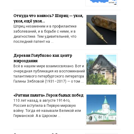
Откуда что взялось? Шприц — укол,
укол, ещё укол…
Шприц незаменим и в профилактике
заболеваний, и в борьбе с ними, и в
диагностике. Тем удивительней, что
последний патент на …
Деревня Голубково как центр
мироздания
Всё в нашем мире взаимосвязано. Вот и
очередная публикация из воспоминаний
талантливого петербургского литератора
Галины Зябловой (1931–2017) — о том …
«Ратная палата». Герои былых побед
110 лет назад, в августе 1914-го,
Россия вступила в Первую мировую
войну. Тогда её называли Великой или
Германской. А в Царском …