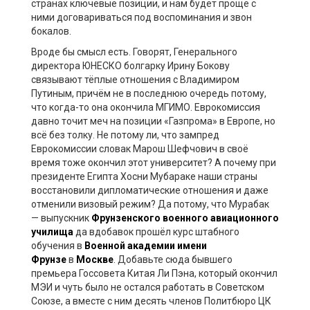
странах ключевые позиции, и нам будет проще с
ними договариваться под воспоминания и звон
бокалов.
Вроде бы смысл есть. Говорят, Генерального
директора ЮНЕСКО болгарку Ирину Бокову
связывают тёплые отношения с Владимиром
Путиным, причём не в последнюю очередь потому,
что когда-то она окончила МГИМО. Еврокомиссия
давно точит меч на позиции «Газпрома» в Европе, но
всё без толку. Не потому ли, что зампред
Еврокомиссии словак Марош Шефчович в своё
время тоже окончил этот университет? А почему при
президенте Египта Хосни Мубараке наши страны
восстановили дипломатические отношения и даже
отменили визовый режим? Да потому, что Мурабак
— выпускник
Фрунзенского военного авиационного
училища
да вдобавок
прошёл курс штабного
обучения в
Военной академии имени
Фрунзе
в
Москве
. Добавьте сюда бывшего
премьера Госсовета Китая Ли Пэна, который окончил
МЭИ и чуть было не остался работать в Советском
Союзе, а вместе с ним десять членов Политбюро ЦК