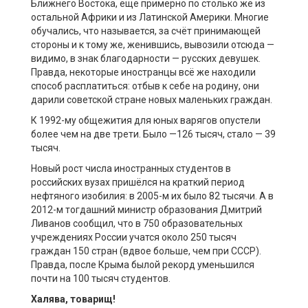
Ближнего Востока, ещё примерно по столько же из
остальной Африки и из Латинской Америки. Многие
обучались, что называется, за счёт принимающей
стороны и к тому же, женившись, вывозили отсюда —
видимо, в знак благодарности — русских девушек.
Правда, некоторые иностранцы всё же находили
способ расплатиться: отбыв к себе на родину, они
дарили советской стране новых маленьких граждан.
К 1992-му общежития для юных варягов опустели
более чем на две трети. Было —126 тысяч, стало — 39
тысяч.
Новый рост числа иностранных студентов в
российских вузах пришёлся на краткий период
нефтяного изобилия: в 2005-м их было 82 тысячи. А в
2012-м тогдашний министр образования Дмитрий
Ливанов сообщил, что в 750 образовательных
учреждениях России учатся около 250 тысяч
граждан 150 стран (вдвое больше, чем при СССР).
Правда, после Крыма былой рекорд уменьшился
почти на 100 тысяч студентов.
Халява, товарищ!