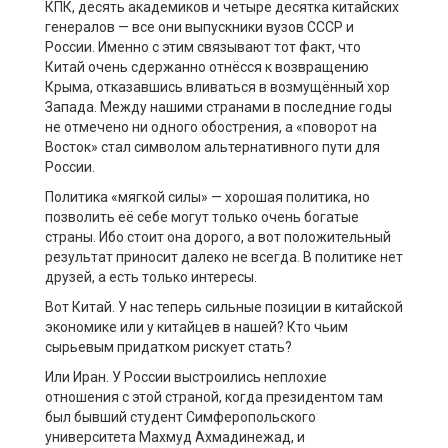
КПК, десять академиков и четыре десятка китайских
генералов — все они выпускники вузов СССР и
России. Именно с этим связывают тот факт, что
Китай очень сдержанно отнёсся к возвращению
Крыма, отказавшись вливаться в возмущённый хор
Запада. Между нашими странами в последние годы
не отмечено ни одного обострения, а «поворот на
Восток» стал символом альтернативного пути для
России.
Политика «мягкой силы» — хорошая политика, но
позволить её себе могут только очень богатые
страны. Ибо стоит она дорого, а вот положительный
результат приносит далеко не всегда. В политике нет
друзей, а есть только интересы.
Вот Китай. У нас теперь сильные позиции в китайской
экономике или у китайцев в нашей? Кто чьим
сырьевым придатком рискует стать?
Или Иран. У России выстроились неплохие
отношения с этой страной, когда президентом там
был бывший студент Симферопольского
университета Махмуд Ахмадинежад, и