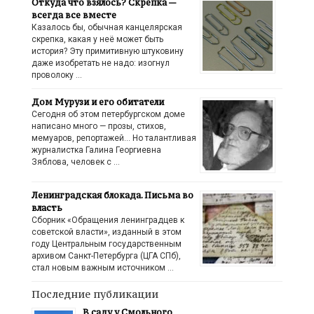
Откуда что взялось? Скрепка —
всегда все вместе
Казалось бы, обычная канцелярская
скрепка, какая у неё может быть
история? Эту примитивную штуковину
даже изобретать не надо: изогнул
проволоку …
Дом Мурузи и его обитатели
Сегодня об этом петербургском доме
написано много — прозы, стихов,
мемуаров, репортажей… Но талантливая
журналистка Галина Георгиевна
Зяблова, человек с …
Ленинградская блокада. Письма во
власть
Сборник «Обращения ленинградцев к
советской власти», изданный в этом
году Центральным государственным
архивом Санкт-Петербурга (ЦГА СПб),
стал новым важным источником …
Последние публикации
В саду у Смольного