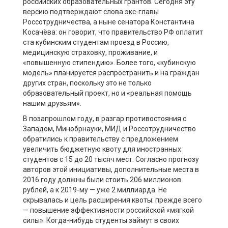
российских образовательных грантов. Сегодня эту
версию подтверждают слова экс-главы
Россотрудничества, а ныне сенатора Константина
Косачёва: он говорит, что правительство РФ оплатит
ста кубинским студентам проезд в Россию,
медицинскую страховку, проживание, и
«повышенную стипендию». Более того, «кубинскую
модель» планируется распространить и на граждан
других стран, поскольку это не только
образовательный проект, но и «реальная помощь
нашим друзьям».
В позапрошлом году, в разгар противостояния с
Западом, Минобрнауки, МИД и Россотрудничество
обратились к правительству с предложением
увеличить бюджетную квоту для иностранных
студентов с 15 до 20 тысяч мест. Согласно прогнозу
авторов этой инициативы, дополнительные места в
2016 году должны были стоить 206 миллионов
рублей, а к 2019-му — уже 2 миллиарда. Не
скрывалась и цель расширения квоты: прежде всего
— повышение эффективности российской «мягкой
силы». Когда-нибудь студенты займут в своих