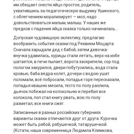
им обещает снести яйцо простое, родитель,
ухватившись за педагогическую выдумку Ушинского,
с облегчением морализирует — мол, надо
довольствоваться малым, малыш. У наших же
предков с падения яйца сказка только начиналась…
Допуская чудовищную эклектику, предлагаю
вообразить события сказки под Реквием Моцарта.
Сначала зарыдали дед с бабой, затем девочка-
внучка удавилась, курицы стали летать, верх на избе
шатается, в печи пылает, ворота заскрипели, сор под
пологом закурился, двери побутусились, вода стала
кровью, баба вёдра колет, дочери с водою ушат
поломали, всё побросали, попадье горе пересказали,
попадья квашню месила, тесто по полу разлила,
дьячок побежал на колокольню и перебил все
колокола, поп стал книгу рвать, всю по полу
разметал, все книги сжёг.
Записанные в разных российских губерниях
варианты сказки отличаются друг от друга. Курочка
может быть рябой, рябушечкой, татарушечкой.
(Кстати, наша современница Людмила Климкова,