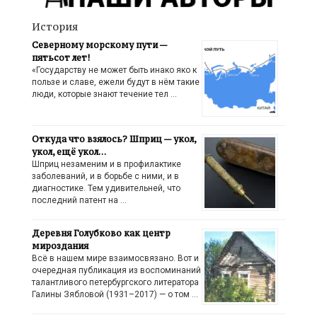
История
Северному морскому пути —
пятьсот лет!
«Государству не может быть инако яко к
пользе и славе, ежели будут в нём такие
люди, которые знают течение тел …
Откуда что взялось? Шприц — укол,
укол, ещё укол…
Шприц незаменим и в профилактике
заболеваний, и в борьбе с ними, и в
диагностике. Тем удивительней, что
последний патент на …
Деревня Голубково как центр
мироздания
Всё в нашем мире взаимосвязано. Вот и
очередная публикация из воспоминаний
талантливого петербургского литератора
Галины Зябловой (1931–2017) — о том …