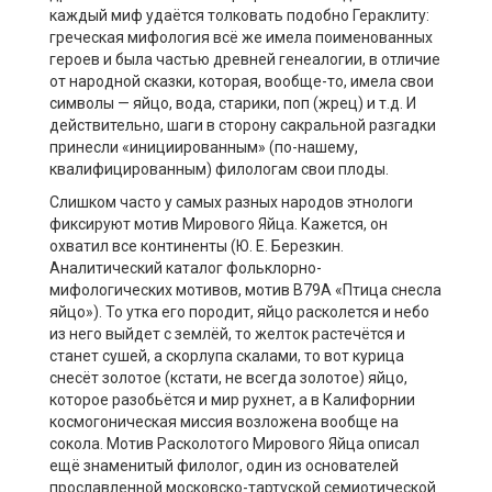
каждый миф удаётся толковать подобно Гераклиту:
греческая мифология всё же имела поименованных
героев и была частью древней генеалогии, в отличие
от народной сказки, которая, вообще-то, имела свои
символы — яйцо, вода, старики, поп (жрец) и т.д. И
действительно, шаги в сторону сакральной разгадки
принесли «инициированным» (по-нашему,
квалифицированным) филологам свои плоды.
Слишком часто у самых разных народов этнологи
фиксируют мотив Мирового Яйца. Кажется, он
охватил все континенты (Ю. Е. Березкин.
Аналитический каталог фольклорно-
мифологических мотивов, мотив В79А «Птица снесла
яйцо»). То утка его породит, яйцо расколется и небо
из него выйдет с землёй, то желток растечётся и
станет сушей, а скорлупа скалами, то вот курица
снесёт золотое (кстати, не всегда золотое) яйцо,
которое разобьётся и мир рухнет, а в Калифорнии
космогоническая миссия возложена вообще на
сокола. Мотив Расколотого Мирового Яйца описал
ещё знаменитый филолог, один из основателей
прославленной московско-тартуской семиотической