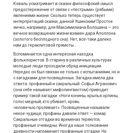
Коваль усматривает в сказке философский смысл:
предостережение от связи с «пёстрыми» (рябыми)
явлениями жизни. Сколько теперь существует
интерпретаций сказки, данной Ушинским! Простое
яичко, например, для Максимилиана Волошина — это
вечное возвращение жизни взамен дара Аполлона
(золотого бесплодного сна). Нет, всё-таки далеко
нам до гераклитовой прямоты…
Вспоминается одна интересная находка
фольклористов. В старину в различных культурах
молодые люди проходили обряд инициации.
Нередко он был связан не только с испытаниями, но и
с загадками для посвящённых. Загадка имела два
ответа: профанный и сакральный. Софья Агранович
(она себе называет мифолингвистом) приводит
пример такой загадки: «Ноги конины, крылья орлины,
голос медный, кто убивает, кровь
человечью проливает». Посвящённые называли
некое чудище, профаны давали ответ — комар.
Сакральные отгадки во временах теряются,
профанные очевидны. Иногда наше толкование
древности напоминает профанные отгадки. Не