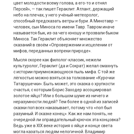
цвет молодости всему голова, а его-то и отнял
Персей», — так пишет Гераклит. Атлант, держащий
небо на плечах, у него учёный-метеоролог,
способный предсказать ветры и бури. А Минотавр —
человек, сын Миноса по имени Тавр. Тавром иначе
называется бык, из-за чего юношу и прозвали быком
Миноса. Так Гераклит объясняет множество
сказаний в своём «Опровержении и исцелении от
мифов, переданных вопреки природе».
Мысля скорее как филолог-классик, нежели
культуролог, Гераклит (да и Сократ) желал смахнуть
с истории приумножающуюся пыль мифа. С той же
лёгкостью можно взяться за толкование «Курочки
Татарушечки». Быть может, это сказка о хрупкости
счастья, с которым Борис Заходер ассоциировал
золотое яйцо? Или о большом шуме из ничего и
неразумности людей? Тем более в одной из записей
сказки поп всех наказывает, потому что «поп был
разумный. И сказке конец». Как же нам понять, не
очередной ли оправдательный крючок эта концовка?
Ведь уже в XIX веке история о яйце и конце света
могла казаться людям нелогичной. Владимир