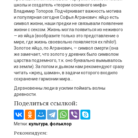
школы и создатель «теории основного мифа»
Владимир Топоров. Подчёркивает важность мотива
и популярная сегодня Софья Агранович: яйцо есть
символ жизни, наши предки не связывали появление
жизни с сексом. Жизнь могла появиться из неживого
— из яйца (вообразите только это представление о
мире, где жизнь своевольно появляется ex nihilo!).
Золотое яйцо, по Агранович, — символ смерти (она
же замечает, что золото у древних было символом
царства подземного, т.к. оно буквально вымывалось
из земли). За попом и дьяком нам рекомендуют сразу
читать «жрец, шаман», в задачи которого входило
сохранение гармонии мира…
Дерзновенны люди в усилии поймать волны
древности.
Поделиться ссылкой:
Метки:
культура
,
фольклор
Рекомендуем: