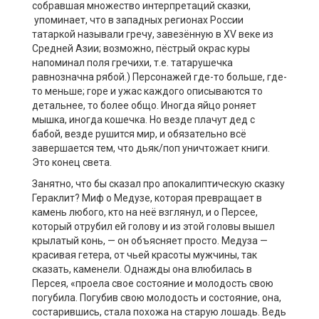
собравшая множество интерпретаций сказки,
упоминает, что в западных регионах России
татаркой называли гречу, завезённую в XV веке из
Средней Азии; возможно, пёстрый окрас куры
напоминал поля гречихи, т.е. татарушечка
равнозначна рябой.) Персонажей где-то больше, где-
то меньше; горе и ужас каждого описываются то
детальнее, то более общо. Иногда яйцо роняет
мышка, иногда кошечка. Но везде плачут дед с
бабой, везде рушится мир, и обязательно всё
завершается тем, что дьяк/поп уничтожает книги.
Это конец света.
Занятно, что бы сказал про апокалиптическую сказку
Гераклит? Миф о Медузе, которая превращает в
камень любого, кто на неё взглянул, и о Персее,
который отрубил ей голову и из этой головы вышел
крылатый конь, — он объясняет просто. Медуза —
красивая гетера, от чьей красоты мужчины, так
сказать, каменели. Однажды она влюбилась в
Персея, «проела свое состояние и молодость свою
погубила. Погубив свою молодость и состояние, она,
состарившись, стала похожа на старую лошадь. Ведь