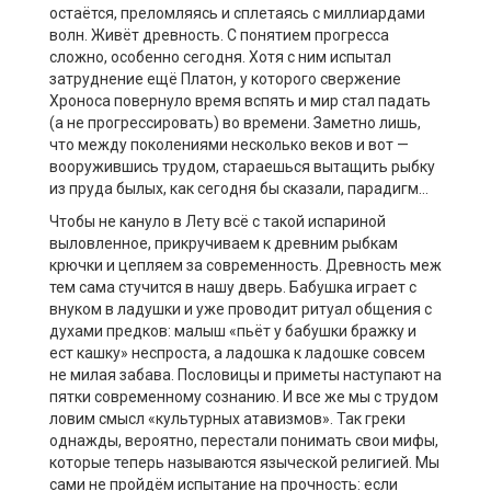
остаётся, преломляясь и сплетаясь с миллиардами
волн. Живёт древность. С понятием прогресса
сложно, особенно сегодня. Хотя с ним испытал
затруднение ещё Платон, у которого свержение
Хроноса повернуло время вспять и мир стал падать
(а не прогрессировать) во времени. Заметно лишь,
что между поколениями несколько веков и вот —
вооружившись трудом, стараешься вытащить рыбку
из пруда былых, как сегодня бы сказали, парадигм…
Чтобы не кануло в Лету всё с такой испариной
выловленное, прикручиваем к древним рыбкам
крючки и цепляем за современность. Древность меж
тем сама стучится в нашу дверь. Бабушка играет с
внуком в ладушки и уже проводит ритуал общения с
духами предков: малыш «пьёт у бабушки бражку и
ест кашку» неспроста, а ладошка к ладошке совсем
не милая забава. Пословицы и приметы наступают на
пятки современному сознанию. И все же мы с трудом
ловим смысл «культурных атавизмов». Так греки
однажды, вероятно, перестали понимать свои мифы,
которые теперь называются языческой религией. Мы
сами не пройдём испытание на прочность: если