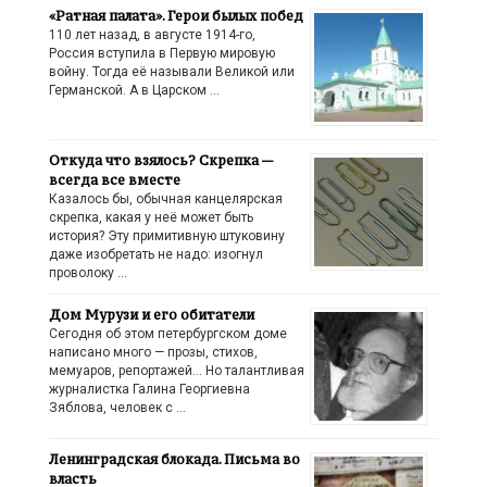
«Ратная палата». Герои былых побед
110 лет назад, в августе 1914-го,
Россия вступила в Первую мировую
войну. Тогда её называли Великой или
Германской. А в Царском …
Откуда что взялось? Скрепка —
всегда все вместе
Казалось бы, обычная канцелярская
скрепка, какая у неё может быть
история? Эту примитивную штуковину
даже изобретать не надо: изогнул
проволоку …
Дом Мурузи и его обитатели
Сегодня об этом петербургском доме
написано много — прозы, стихов,
мемуаров, репортажей… Но талантливая
журналистка Галина Георгиевна
Зяблова, человек с …
Ленинградская блокада. Письма во
власть