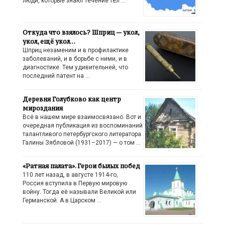
люди, которые знают течение тел …
Откуда что взялось? Шприц — укол,
укол, ещё укол…
Шприц незаменим и в профилактике
заболеваний, и в борьбе с ними, и в
диагностике. Тем удивительней, что
последний патент на …
Деревня Голубково как центр
мироздания
Всё в нашем мире взаимосвязано. Вот и
очередная публикация из воспоминаний
талантливого петербургского литератора
Галины Зябловой (1931–2017) — о том …
«Ратная палата». Герои былых побед
110 лет назад, в августе 1914-го,
Россия вступила в Первую мировую
войну. Тогда её называли Великой или
Германской. А в Царском …