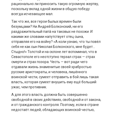
рационально ли приносить такую огромную жертву,
поскольку вклад одной жизни в общую победу
всегда исчезающее мал.
Так что же, все герои былых времен были
безумцами? Ни Андрей Болконский, ни его
раздражительный папà на таковых не похожи. И
какими же словами напутствует отец сына,
отправляя его на войну? «А коли узнаю, что ты повёл
себя не как сын Николая Болконского, мне будет…
Стыдно!» Толстой и на склоне лет вспоминал, что в
Севастополе его неотступно терзал страх — страх
смерти и страх позора. Честь — вот ради чего
отдавали жизнь знаменитые своей храбростью
русские аристократы, и человека, лишённого
воинской чести, сумеет отправить в бой лишь такая
власть, которая сумеет внушить ему ещё больший
ужас, чем противник.
А для этого власть должна быть совершенно
свободной в своих действиях, свободной и от закона,
и от гражданского контроля. Поэтому, если в стране
недостаёт людей, обладающих воинской честью,