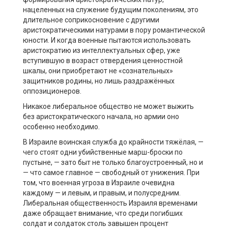
нацеленных на служение будущим поколениям, это
длительное соприкосновение с другими
аристократическими натурами в пору романтической
юности. И когда военные пытаются использовать
аристократию из интеллектуальных сфер, уже
вступившую в возраст отвердения ценностной
шкалы, они приобретают не «сознательных»
защитников родины, но лишь раздражённых
оппозиционеров.
Никакое либеральное общество не может выжить
без аристократического начала, но армии оно
особенно необходимо.
В Израиле воинская служба до крайности тяжёлая, —
чего стоят одни убийственные марш-броски по
пустыне, — зато быт не только благоустроенный, но и
— что самое главное — свободный от унижения. При
том, что военная угроза в Израиле очевидна
каждому — и левым, и правым, и полусредним.
Либеральная общественность Израиля временами
даже обращает внимание, что среди погибших
солдат и солдаток столь завышен процент