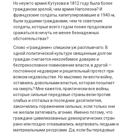
Но неужто армия Кутузова в 1812 году была более
граждански зрелой, чем армия Наполеона? И
французские солдаты, капитулировавшие в 1940-м,
были худшими гражданами, чем те советские
солдаты, которые всего годом позже продолжали
сражаться в ничуть не менее безнадежных
обстоятельствах?
Слово «гражданин» слишком уж расплывчато. В
одной политической культуре священным долгом
граждан считается неколебимое доверие и
беспрекословное повиновение власти, в другой —
постоянное недоверие и решительный протест при
всяком недовольстве. Но мыслимо ли вести войну,
оставаясь довольными властью, которая посылает
на смерть? Мне кажется, практически все войны,
которые сильные передовые страны вели против
слабых и отсталых в последние десятилетия,
закончились поражением сильных, если только они
не желали затягивать агонию. Именно потому, что
граждане цивилизованных демократических стран
рано или поздно отказывались жертвовать людьми и
материальными ресурсами. Да, если бы передовые