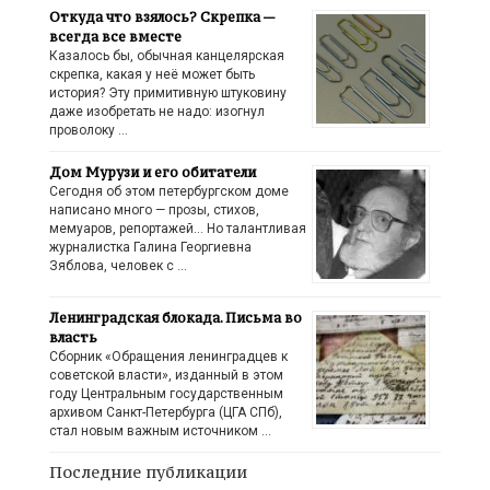
Откуда что взялось? Скрепка —
всегда все вместе
Казалось бы, обычная канцелярская
скрепка, какая у неё может быть
история? Эту примитивную штуковину
даже изобретать не надо: изогнул
проволоку …
Дом Мурузи и его обитатели
Сегодня об этом петербургском доме
написано много — прозы, стихов,
мемуаров, репортажей… Но талантливая
журналистка Галина Георгиевна
Зяблова, человек с …
Ленинградская блокада. Письма во
власть
Сборник «Обращения ленинградцев к
советской власти», изданный в этом
году Центральным государственным
архивом Санкт-Петербурга (ЦГА СПб),
стал новым важным источником …
Последние публикации