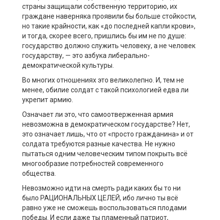
страны защищали собственную территорию, их
граждане наверняка проявили бы больше стойкости,
но такие крайности, как «до последней капли крови»,
и тогда, скорее всего, пришлись бы им не по душе:
государство должно служить человеку, а не человек
государству, — это азбука либерально-
демократической культуры.
Во многих отношениях это великолепно. И, тем не
менее, обилие солдат с такой психологией едва ли
укрепит армию.
Означает ли это, что самоотверженная армия
невозможна в демократическом государстве? Нет,
это означает лишь, что от «просто гражданина» и от
солдата требуются разные качества. Не нужно
пытаться одним человеческим типом покрыть всё
многообразие потребностей современного
общества.
Невозможно идти на смерть ради каких бы то ни
было РАЦИОНАЛЬНЫХ ЦЕЛЕЙ, ибо лично ты всё
равно уже не сможешь воспользоваться плодами
победы. И если даже ты пламенный патриот,