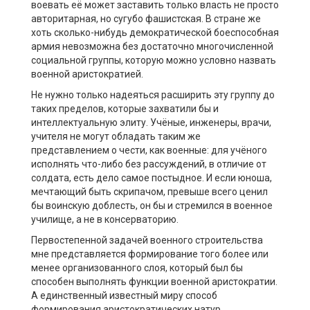
воевать её может заставить только власть не просто
авторитарная, но сугубо фашистская. В стране же
хоть сколько-нибудь демократической боеспособная
армия невозможна без достаточно многочисленной
социальной группы, которую можно условно назвать
военной аристократией.
Не нужно только надеяться расширить эту группу до
таких пределов, которые захватили бы и
интеллектуальную элиту. Учёные, инженеры, врачи,
учителя не могут обладать таким же
представлением о чести, как военные: для учёного
исполнять что-либо без рассуждений, в отличие от
солдата, есть дело самое постыдное. И если юноша,
мечтающий быть скрипачом, превыше всего ценил
бы воинскую доблесть, он бы и стремился в военное
училище, а не в консерваторию.
Первостепенной задачей военного строительства
мне представляется формирование того более или
менее организованного слоя, который был бы
способен выполнять функции военной аристократии.
А единственный известный миру способ
формирования аристократических натур,