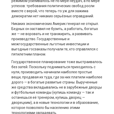
режимом усиливалось не по мере неудач, а по мере
успехов: требования политических свобод росли
вместе с верой, что теперь-то уж для зажима
демократии нет никаких серьёзных оправданий.
Никаких экономических Америк генерал не открыл.
Бедных он заставил не бузить, а работать, богатых
же — не воровать и не транжирить, а развивать
производство. Государственные и
межгосударственные льготные инвестиции и
выгодные госзаказы получали те, кто справлялся с
пятилетним планом.
Государственное планирование тоже выстраивалось
без затей. Поскольку подниматься приходилось с
нуля, производить начинали наиболее простые
вещи, продавая их туда, где за них платили наиболее
дорого — в богатые развитые страны. Вырученные
же средства вкладывались не в зарубежные дворцы
и футбольные команды (купишь команду — так и
останешься её тренером, купишь дворец —
дворецким), а в новые технологии и в образование,
которое позволяло бы населению этими
технологиями овладевать.