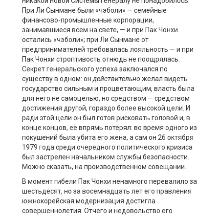
никакой новой Системы генералу не понадобилось.
При Ли Сынмане были «чэболи» — семейные
финансово-промышленные корпорации,
занимавшиеся всем на свете, — и при Пак Чонхи
остались «чэболи»; при Ли Сынмане от
предпринимателей требовалась лояльность — и при
Пак Чонхи строптивость отнюдь не поощрялась.
Секрет генеральского успеха заключался по
существу в одном: он
действительно
желал видеть
государство сильным и процветающим, власть была
для него не самоцелью, но средством — средством
достижения другой, гораздо более высокой цели. И
ради этой цели он был готов рисковать головой и, в
конце концов, её впрямь потерял: во время одного из
покушений была убита его жена, а сам он 26 октября
1979 года среди очередного политического кризиса
был застрелен начальником службы безопасности.
Можно сказать, на производственном совещании.
В момент гибели Пак Чонхи ненамного перевалило за
шестьдесят, но за восемнадцать лет его правления
южнокорейская модернизация достигла
совершеннолетия. Отчего и недовольство его