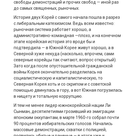
свободы демонстраций и прочих свобод — иной раз
до самых священных, рыночных.
История двух Корей с самого начала пошла в разрез
с либеральным катехизисом. Ведь всем известно:
рыночная система работает хорошо, а
административно-командная —плохо, и на конечном
этапе корейская история это вроде бы и
подтвердила — в Южной Корее живут хорошо, а в
Северной хуже некуда (насколько, впрочем, сами
северные корейцы так считают, вопрос открытый).
Зато когда после опустошительной гражданской
войны Корея окончательно разделилась на
социалистическую и капиталистическую, то
Северная Корея хоть и со скрипом и с советской
помощью двинулась в гору, а вот Южная погрузилась
в нищету и тотальную коррупцию.
И тем не менее лидер южнокорейской нации Ли
Сынман, десятилетиями грозивший из эмиграции
японским оккупантам, в марте 1960-го собрал почти
90 процентов избирательских голосов. Начались
массовые демонстрации, схватки с полицией,
появились убитые и раненые — в итоге уже и