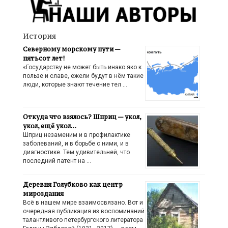
История
Северному морскому пути —
пятьсот лет!
«Государству не может быть инако яко к
пользе и славе, ежели будут в нём такие
люди, которые знают течение тел …
Откуда что взялось? Шприц — укол,
укол, ещё укол…
Шприц незаменим и в профилактике
заболеваний, и в борьбе с ними, и в
диагностике. Тем удивительней, что
последний патент на …
Деревня Голубково как центр
мироздания
Всё в нашем мире взаимосвязано. Вот и
очередная публикация из воспоминаний
талантливого петербургского литератора