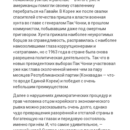
американцы помогли своему ставленнику
перебраться на Гавайи. В Корее же после свалки
спасителей отечества пришла к власти военная
хунта во главе с генералом Пак Чонхи, в прошлом
коммунистом, побывавшим даже под смертным
приговором. Хунта прижала наиболее неукротимых
борцов за справедливость, расправилась с наиболее
намозолившими глаза коррупционерами и
«сатрапами», но с 1963 года в стране была снова
разрешена политическая деятельность. Так что в
новых президентских выборах Пак Чонхи участвовал
уже как глава сколоченной менее чем за пару
месяцев Республиканской партии (Конхвадан — что-
то вроде Единой Кореи) и победил с очень
небольшим преимуществом.
Далее о нарушениях демократических процедур и
прав человека отцом корейского экономического
рывка можно рассказывать очень долго, однако
чудо превращения разорённой и отсталой страны в
богатеющую на глазах и передовую состоялось
именно при нём. И, что самое удивительное, —