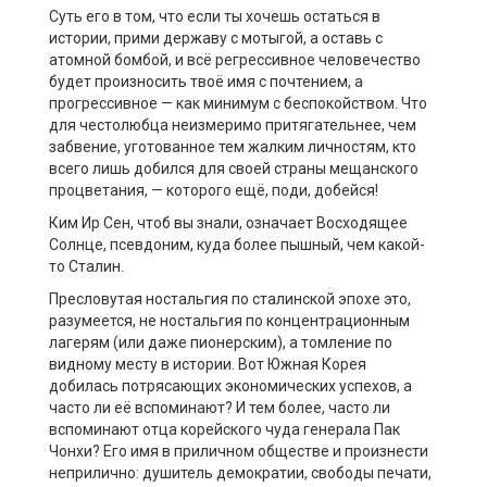
Суть его в том, что если ты хочешь остаться в
истории, прими державу с мотыгой, а оставь с
атомной бомбой, и всё регрессивное человечество
будет произносить твоё имя с почтением, а
прогрессивное — как минимум с беспокойством. Что
для честолюбца неизмеримо притягательнее, чем
забвение, уготованное тем жалким личностям, кто
всего лишь добился для своей страны мещанского
процветания, — которого ещё, поди, добейся!
Ким Ир Сен, чтоб вы знали, означает Восходящее
Солнце, псевдоним, куда более пышный, чем какой-
то Сталин.
Пресловутая ностальгия по сталинской эпохе это,
разумеется, не ностальгия по концентрационным
лагерям (или даже пионерским), а томление по
видному месту в истории. Вот Южная Корея
добилась потрясающих экономических успехов, а
часто ли её вспоминают? И тем более, часто ли
вспоминают отца корейского чуда генерала Пак
Чонхи? Его имя в приличном обществе и произнести
неприлично: душитель демократии, свободы печати,