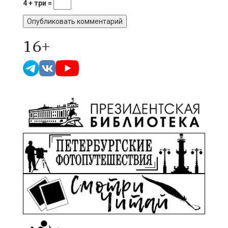
4 + три =
16+