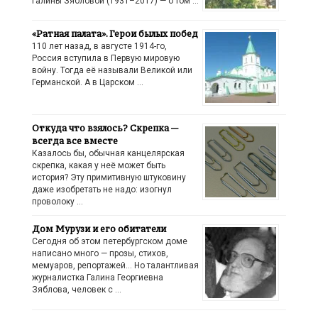
Галины Зябловой (1931–2017) — о том …
«Ратная палата». Герои былых побед
110 лет назад, в августе 1914-го,
Россия вступила в Первую мировую
войну. Тогда её называли Великой или
Германской. А в Царском …
Откуда что взялось? Скрепка —
всегда все вместе
Казалось бы, обычная канцелярская
скрепка, какая у неё может быть
история? Эту примитивную штуковину
даже изобретать не надо: изогнул
проволоку …
Дом Мурузи и его обитатели
Сегодня об этом петербургском доме
написано много — прозы, стихов,
мемуаров, репортажей… Но талантливая
журналистка Галина Георгиевна
Зяблова, человек с …