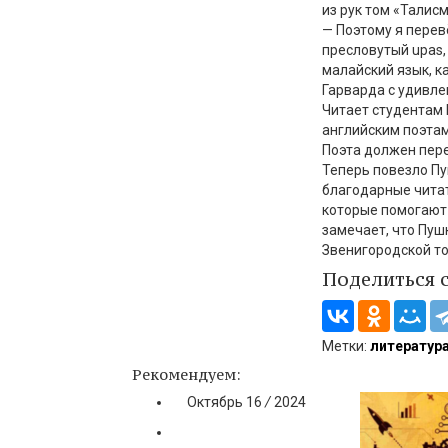
из рук том «Талисм
— Поэтому я перевё
пресловутый upas,
малайский язык, к
Гарварда с удивле
Читает студентам 
английским поэтам
Поэта должен пере
Теперь повезло Пу
благодарные читат
которые помогают 
замечает, что Пушк
Звенигородской то
Поделиться 
Метки:
литератур
Рекомендуем:
Октябрь
16
/
2024