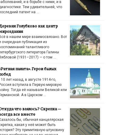
заболеваний, и в борьбе с ними, и в
диагностике. Тем удивительней, что
последний патент на …
Деревня Голубково как центр
мироздания
Всё в нашем мире взаимосвязано. Вот
и очередная публикация из
воспоминаний талантливого
петербургского литератора Галины
Зябловой (1931–2017) — о том …
«Ратная палата». Герои былых
побед
110 лет назад, в августе 1914-го,
Россия вступила в Первую мировую
войну. Тогда её называли Великой или
Германской. А в Царском …
Откуда что взялось? Скрепка —
всегда все вместе
Казалось бы, обычная канцелярская
скрепка, какая у неё может быть
история? Эту примитивную штуковину
даже изобретать не надо: изогнул