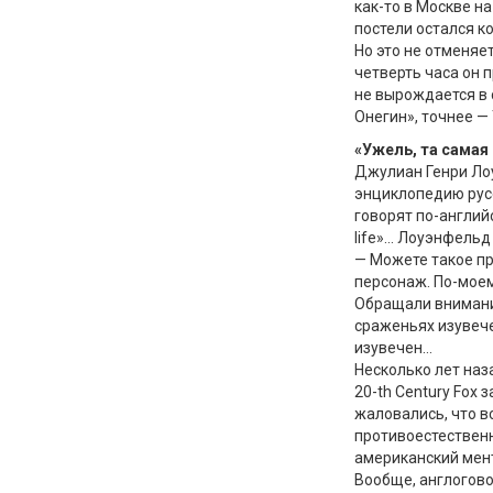
как-то в Москве на
постели остался к
Но это не отменяе
четверть часа он 
не вырождается в 
Онегин», точнее —
«Ужель, та самая
Джулиан Генри Ло
энциклопедию русс
говорят по-английск
life»… Лоуэнфельд
— Можете такое пр
персонаж. По-моему
Обращали внимание
сраженьях изувече
изувечен…
Несколько лет наз
20-th Century Fox
жаловались, что в
противоестественн
американский мент
Вообще, англогово