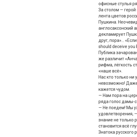
офисные стулья ря
За столом — герой
лента цветов росс
Пушкина. Неочеви
англосаксонский 
декламирует Пушки
друг, пора»… «Если
should deceive you 
Публика зачарована
же различит «Анчар
рифма, лёгкость с
«наше всё».
Нас кто только ни
невозможно! Даже
кажется чудом.
— Нам пора на цер
ряда голос дамы-
— Не поедем! Мы у
удовлетворения, 
знание не только р
становится всё гл
Знатока русского 