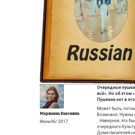
Очередные пушкин
всё». Но об этом 
Пушкина нет в эт
Может быть, потом
Марианна Баконина
Возможно. Нужны л
…Наверное, это б
Июнь
06
/
2017
очередного Культу
Дома писателей на