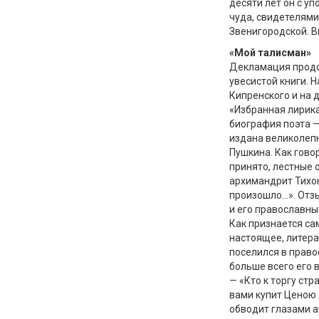
десяти лет он с у
чуда, свидетелями
Звенигородской. В
«Мой талисман»
Декламация продо
увесистой книги. 
Кипренского и на 
«Избранная лирика
биография поэта —
издана великолеп
Пушкина. Как говор
принято, лестные 
архимандрит Тихон
произошло…». Отзы
и его православны
Как признается са
настоящее, литера
поселился в право
больше всего его 
— «Кто к торгу ст
вами купит Ценою
обводит глазами а