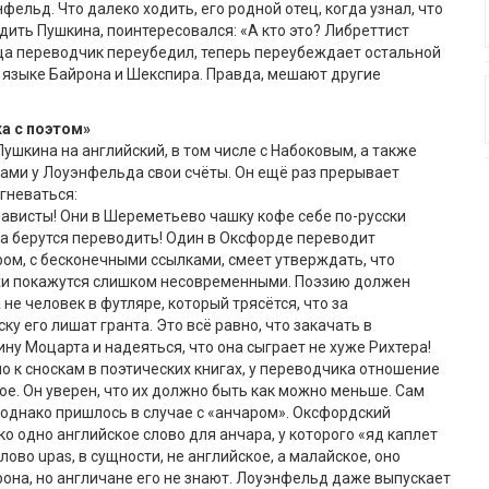
ельд. Что далеко ходить, его родной отец, когда узнал, что
дить Пушкина, поинтересовался: «А кто это? Либреттист
ца переводчик переубедил, теперь переубеждает остальной
 языке Байрона и Шекспира. Правда, мешают другие
а с поэтом»
ушкина на английский, в том числе с Набоковым, а также
ами у Лоуэнфельда свои счёты. Он ещё раз прерывает
 гневаться:
слависты! Они в Шереметьево чашку кофе себе по-русски
, а берутся переводить! Один в Оксфорде переводит
ом, с бесконечными ссылками, смеет утверждать, что
и покажутся слишком несовременными. Поэзию должен
 не человек в футляре, который трясётся, что за
у его лишат гранта. Это всё равно, что закачать в
у Моцарта и надеяться, что она сыграет не хуже Рихтера!
но к сноскам в поэтических книгах, у переводчика отношение
ое. Он уверен, что их должно быть как можно меньше. Сам
 однако пришлось в случае с «анчаром». Оксфордский
ко одно английское слово для анчара, у которого «яд каплет
слово upas, в сущности, не английское, а малайское, оно
рона, но англичане его не знают. Лоуэнфельд даже выпускает