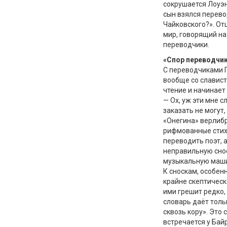
сокрушается Лоуэнф
сын взялся перево
Чайковского?». От
мир, говорящий на
переводчики.
«Спор переводчик
С переводчиками П
вообще со славист
чтение и начинает
— Ох, уж эти мне 
заказать не могут
«Онегина» верлибр
рифмованные стих
переводить поэт, а
неправильную сноск
музыкальную машин
К сноскам, особен
крайне скептическ
ими грешит редко,
словарь даёт толь
сквозь кору». Это 
встречается у Бай