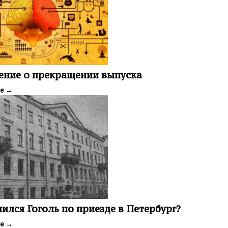
ение о прекращении выпуска
ее
→
лился Гоголь по приезде в Петербург?
ее
→