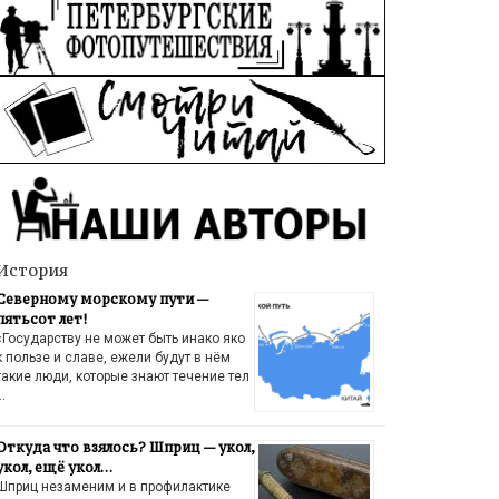
История
Северному морскому пути —
пятьсот лет!
«Государству не может быть инако яко
к пользе и славе, ежели будут в нём
такие люди, которые знают течение тел
…
Откуда что взялось? Шприц — укол,
укол, ещё укол…
Шприц незаменим и в профилактике