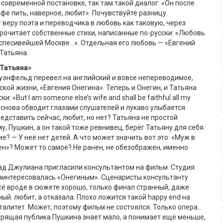
 современной постановке, так там такой диалог: «Он после
офе пить, наверное, любит». Почувствуйте разницу.
т веру поэта и переводчика в любовь как таковую, через
прочитает собственные стихи, написанные по-русски: «Любовь
спесивейшей Москве…». Отдельная его любовь — «Евгений
 Татьяна.
 Татьяна»
уэнфельд перевел на английский и вовсе непереводимое,
кой жизни, «Евгения Онегина». Теперь и Онегин, и Татьяна
и: «But I am someone else’s wife and shall be faithful all my
 снова обводит глазами слушателей и лукаво улыбается:
едставить сейчас, любит, но нет? Татьяна не простой
, Пушкин, а он такой тоже ревнивец, берёг Татьяну для себя.
? — У неё нет детей. А что может значить вот это: «Муж в
н»? Может то самое? Не ранен, не обезображен, именно
ад Джулиана пригласили консультантом на фильм. Студия
 заинтересовалась «Онегиным». Сценаристы консультанту
сё вроде в сюжете хорошо, только финал странный, даже
ый: любит, а отказала. Плохо ложится такой happy end на
алитет. Может, поэтому фильм не состоялся. Только опера…
рящая публика Пушкина знает мало, а понимает ещё меньше,