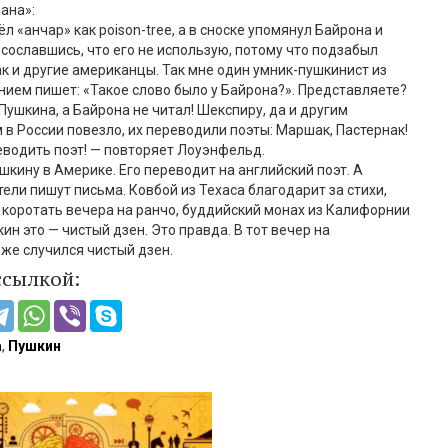
ана»:
л «анчар» как poison-tree, а в сноске упомянул Байрона и
 сославшись, что его не использую, потому что подзабыл
ак и другие американцы. Так мне один умник-пушкинист из
нием пишет: «Такое слово было у Байрона?». Представляете?
Пушкина, а Байрона не читал! Шекспиру, да и другим
 в России повезло, их переводили поэты: Маршак, Пастернак!
водить поэт! — повторяет Лоуэнфельд.
шкину в Америке. Его переводит на английский поэт. А
ели пишут письма. Ковбой из Техаса благодарит за стихи,
коротать вечера на ранчо, буддийский монах из Калифорнии
ин это — чистый дзен. Это правда. В тот вечер на
же случился чистый дзен.
ссылкой:
а
,
Пушкин