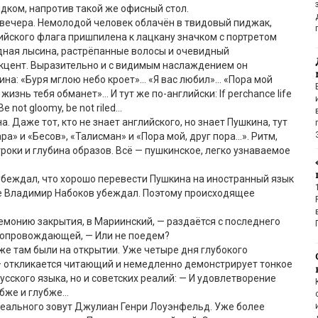
дком, напротив такой же офисный стол.
 вечера. Немолодой человек облачён в твидовый пиджак,
ийского флага пришпилена к лацкану значком с портретом
дная лысина, растрёпанные волосы и очевидный
акцент. Выразительно и с видимым наслаждением он
на: «Буря мглою небо кроет»… «Я вас любил»… «Пора мой
 жизнь тебя обманет»… И тут же по-английски: If perchance life
Be not gloomy, be not riled…
. Даже тот, кто не знает английского, но знает Пушкина, тут
а» и «Бесов», «Талисман» и «Пора мой, друг пора…». Ритм,
троки и глубина образов. Всё — пушкинское, легко узнаваемое
 убеждал, что хорошо перевести Пушкина на иностранный язык
 Владимир Набоков убеждал. Поэтому происходящее
емонию закрытия, в Мариинский, — раздаётся с последнего
сопровождающей, — Или не поедем?
же там были на открытии. Уже четыре дня глубокого
— откликается читающий и немедленно демонстрирует тонкое
усского языка, но и советских реалий: — И удовлетворение
убже и глубже…
реального зовут Джулиан Генри Лоуэнфельд. Уже более