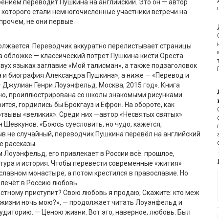
поением переводит Пушкина на английский. Это он — автор
 которого стали немногочисленные участники встречи на
прочем, не они первые.
лжается. Переводчик аккуратно перелистывает страницы
На обложке — классический потрет Пушкина кисти Ореста
двух языках заглавие «Мой талисман», а также подзаголовок
 и биография Александра Пушкина», а ниже — «Перевод и
 Джулиан Генри Лоуэнфельд. Москва, 2015 год». Книга
но, проиллюстрирована со школы знакомыми рисунками
ится, гордились бы Брокгауз и Ефрон. На обороте, как
отзывы «великих». Среди них —автор «Несвятых святых»
 Шевкунов: «Боюсь суесловить, но чудо, кажется,
в не случайный, переводчик Пушкина перевёл на английский
е рассказы.
м Лоуэнфельд, его привлекает в России всё: прошлое,
тура и история. Чтобы перевести современные «жития»
славном монастыре, а потом крестился в православие. Но
влечёт в Россию любовь.
растному приступит? Свою любовь я продаю; Скажите: кто меж
 жизни ночь мою?», — продолжает читать Лоуэнфельд и
удиторию. — Ценою жизни. Вот это, наверное, любовь. Был