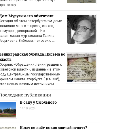
проволоку …
Дом Мурузи и его обитатели
Сегодня об этом петербургском доме
написано много — прозы, стихов,
мемуаров, репортажей… Но
талантливая журналистка Галина
Георгиевна Зяблова, человек с …
Ленинградская блокада. Письма во
власть
Сборник «Обращения ленинградцев к
советской власти», изданный в этом
году Центральным государственным
архивом Санкт-Петербурга (ЦГА СПб),
стал новым важным источником …
Последние публикации
В саду у Смольного
14.10.2024
Кому не даёт покоя «пятый пункт»?