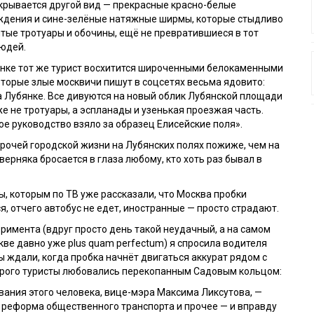
крывается другой вид — прекрасные красно-белые
ждения и сине-зелёные натяжные ширмы, которые стыдливо
ые тротуары и обочины, ещё не превратившиеся в тот
юдей.
янке тот же турист восхитится широченными белокаменными
оторые злые москвичи пишут в соцсетях весьма ядовито:
 Лубянке. Все дивуются на новый облик Лубянской площади
 не тротуары, а эспланады и узенькая проезжая часть.
ое руководство взяло за образец Елисейские поля».
прочей городской жизни на Лубянских полях пожиже, чем на
верняка бросается в глаза любому, кто хоть раз бывал в
ы, которым по ТВ уже рассказали, что Москва пробки
я, отчего автобус не едет, иностранные — просто страдают.
римента (вдруг просто день такой неудачный, а на самом
кве давно уже plus quam perfectum) я спросила водителя
мы ждали, когда пробка начнёт двигаться аккурат рядом с
торого туристы любовались перекопанным Садовым кольцом:
вания этого человека, вице-мэра Максима Ликсутова, —
 реформа общественного транспорта и прочее — и вправду