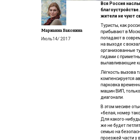
Вся Россия наслы
благоустройстве.
жители не чуют с
Туристы, как росс
Марианна Баконина
прибывают в Моск
попадают в совре
Июль
14
/
2017
на выходе с вокза
организованные ту
гидами с приметны
вылавливающие кли
Лёгкость вызова т
компенсируется ав
парковка временна
машин ВИП, только 
диагонали.
В этом месиве от
«белая, номер тако
Для какого-нибудь
же не будет петл
семью на безопасн
проезжей части у 