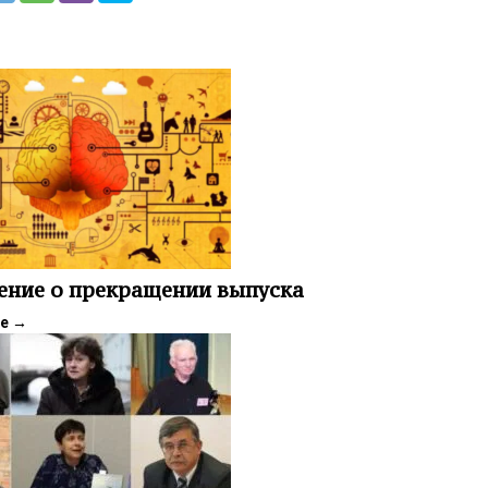
ение о прекращении выпуска
ее
→