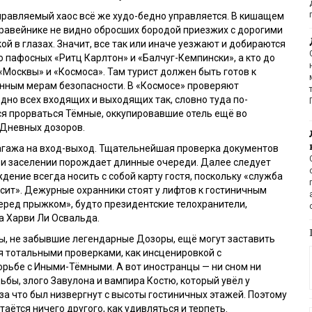
управляемый хаос всё же худо-бедно управляется. В кишащем
равейнике не видно обросших бородой приезжих с дорогими
ой в глазах. Значит, все так или иначе уезжают и добираются
до пафосных «Ритц Карлтон» и «Балчуг-Кемпински», а кто до
Москвы» и «Космоса». Там турист должен быть готов к
енным мерам безопасности. В «Космосе» проверяют
одно всех входящих и выходящих так, словно туда по-
я прорваться Тёмные, оккупировавшие отель ещё во
 Дневных дозоров.
агажа на вход-выход. Тщательнейшая проверка документов
ри заселении порождает длинные очереди. Далее следует
дение всегда носить с собой карту гостя, поскольку «служба
сит». Дежурные охранники стоят у лифтов к гостиничным
еред прыжком», будто президентские телохранители,
а Харви Ли Освальда.
ы, не забывшие легендарные Дозоры, ещё могут заставить
 тотальными проверками, как инсценировкой с
рьбе с Иными-Тёмными. А вот иностранцы — ни сном ни
ьбы, злого Завулона и вампира Костю, который увёл у
 за что был низвергнут с высоты гостиничных этажей. Поэтому
аётся ничего другого, как удивляться и терпеть.