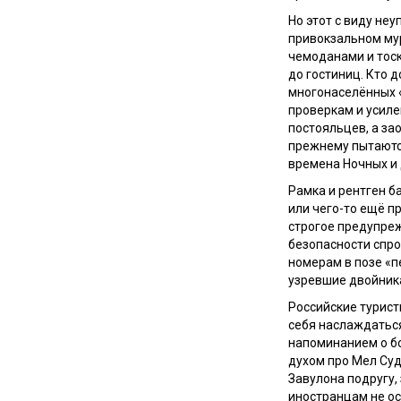
Но этот с виду не
привокзальном му
чемоданами и тоск
до гостиниц. Кто 
многонаселённых «
проверкам и усил
постояльцев, а за
прежнему пытаютс
времена Ночных и
Рамка и рентген б
или чего-то ещё п
строгое предупреж
безопасности спро
номерам в позе «п
узревшие двойник
Российские турист
себя наслаждаться
напоминанием о бо
духом про Мел Суд
Завулона подругу,
иностранцам не ост