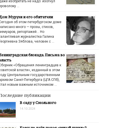
даже изобретать не надо: изогнул
проволоку …
Дом Мурузи и его обитатели
Сегодня об этом петербургском доме
написано много — прозы, стихов,
мемуаров, репортажей… Но
талантливая журналистка Галина
Георгиевна Зяблова, человек с …
Ленинградская блокада. Письма во
власть
Сборник «Обращения ленинградцев к
советской власти», изданный в этом
году Центральным государственным
архивом Санкт-Петербурга (ЦГА СПб),
стал новым важным источником …
Последние публикации
В саду у Смольного
14.10.2024
Кому не даёт покоя «пятый пункт»?