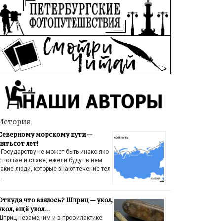
История
Северному морскому пути —
пятьсот лет!
«Государству не может быть инако яко
к пользе и славе, ежели будут в нём
такие люди, которые знают течение тел
…
Откуда что взялось? Шприц — укол,
укол, ещё укол…
Шприц незаменим и в профилактике