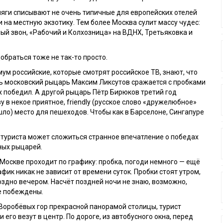
няги списывают не очень типичные для европейских отелей
 на местную экзотику. Тем более Москва сулит массу чудес:
ый звон, «Рабочий и Колхозница» на ВДНХ, Третьяковка и
обраться тоже не так-то просто.
мум российские, которые смотрят российское ТВ, знают, что
ь московский рыцарь Максим Ликсутов сражается с пробками
х победил. А другой рыцарь Пётр Бирюков третий год
 в некое приятное, friendly (русское слово «дружелюбное»
шло) место для пешеходов. Чтобы как в Барселоне, Сингапуре
туриста может сложиться странное впечатление о победах
ных рыцарей.
Москве проходит по графику: пробка, погоди немного — ещё
фик никак не зависит от времени суток. Пробки стоят утром,
оздно вечером. Насчёт поздней ночи не знаю, возможно,
е побеждены.
Воробёвых гор прекрасной панорамой столицы, турист
 и его везут в центр. По дороге, из автобусного окна, перед