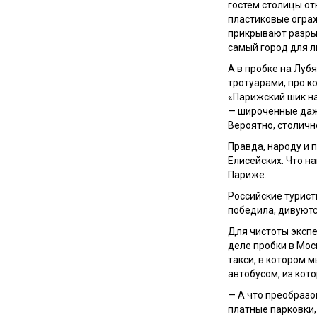
гостем столицы от
пластиковые огра
прикрывают разрыт
самый город для л
А в пробке на Луб
тротуарами, про к
«Парижский шик на
— широченные даже
Вероятно, столичн
Правда, народу и 
Елисейских. Что на
Париже.
Российские турист
победила, дивуютс
Для чистоты экспе
деле пробки в Мос
такси, в котором 
автобусом, из ко
— А что преобразо
платные парковки,