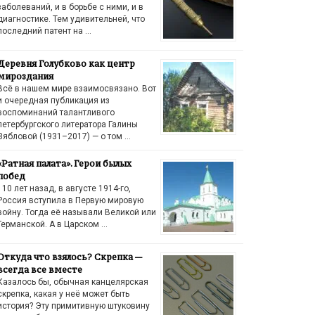
заболеваний, и в борьбе с ними, и в
диагностике. Тем удивительней, что
последний патент на …
Деревня Голубково как центр
мироздания
Всё в нашем мире взаимосвязано. Вот
и очередная публикация из
воспоминаний талантливого
петербургского литератора Галины
Зябловой (1931–2017) — о том …
«Ратная палата». Герои былых
побед
110 лет назад, в августе 1914-го,
Россия вступила в Первую мировую
войну. Тогда её называли Великой или
Германской. А в Царском …
Откуда что взялось? Скрепка —
всегда все вместе
Казалось бы, обычная канцелярская
скрепка, какая у неё может быть
история? Эту примитивную штуковину