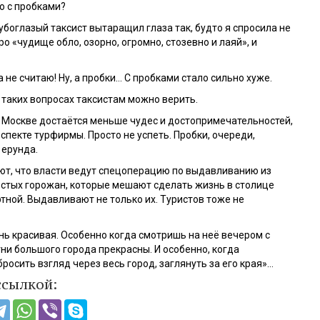
ю с пробками?
убоглазый таксист вытаращил глаза так, будто я спросила не
ро «чудище обло, озорно, огромно, стозевно и лаяй», и
а не считаю! Ну, а пробки… С пробками стало сильно хуже.
в таких вопросах таксистам можно верить.
в Москве достаётся меньше чудес и достопримечательностей,
спекте турфирмы. Просто не успеть. Пробки, очереди,
 ерунда.
ют, что власти ведут спецоперацию по выдавливанию из
стых горожан, которые мешают сделать жизнь в столице
тной. Выдавливают не только их. Туристов тоже не
нь красивая. Особенно когда смотришь на неё вечером с
гни большого города прекрасны. И особенно, когда
росить взгляд через весь город, заглянуть за его края»…
ссылкой: