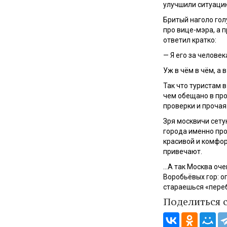
улучшили ситуаци
Бритый наголо гол
про вице-мэра, а п
ответил кратко:
— Я его за человек
Уж в чём в чём, а 
Так что туристам 
чем обещано в про
проверки и прочая
Зря москвичи сету
города именно про
красивой и комфор
привечают.
…А так Москва оче
Воробьёвых гор: о
стараешься «переб
Поделиться 