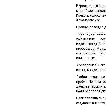
Вероятно, эти бед
меры безопасности
Кремль, колокольн
Архангельское.
Правда, до чудес д
Туристы, как мини
уже лет пять-шест
и даже вроде бы и
превращает Москву
отчего-то не подо
или Париже.
У осведомлённого 
этих двух доблест
Любая поездка по 
пробка. Причём гра
днём, вечером и п
ночные пробки уж
Налюбовавшись с 
садится в автобус,