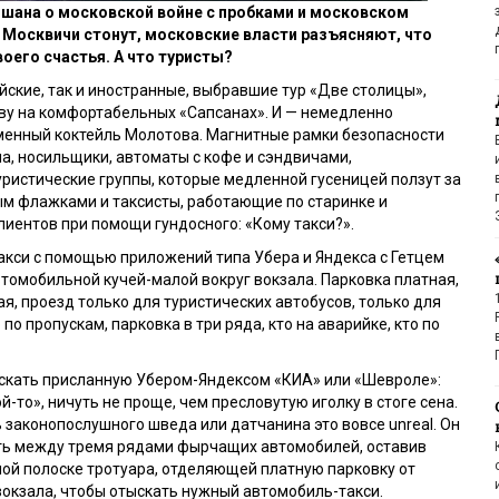
шана о московской войне с пробками и московском
 Москвичи стонут, московские власти разъясняют, что
воего счастья. А что туристы?
ийские, так и иностранные, выбравшие тур «Две столицы»,
ву на комфортабельных «Сапсанах». И — немедленно
менный коктейль Молотова. Магнитные рамки безопасности
ла, носильщики, автоматы с кофе и сэндвичами,
ристические группы, которые медленной гусеницей ползут за
м флажками и таксисты, работающие по старинке и
ентов при помощи гундосного: «Кому такси?».
акси с помощью приложений типа Убера и Яндекса с Гетцем
томобильной кучей-малой вокруг вокзала. Парковка платная,
я, проезд только для туристических автобусов, только для
по пропускам, парковка в три ряда, кто на аварийке, кто по
ыскать присланную Убером-Яндексом «КИА» или «Шевроле»:
й-то», ничуть не проще, чем пресловутую иголку в стоге сена.
 законопослушного шведа или датчанина это вовсе unreal. Он
ять между тремя рядами фырчащих автомобилей, оставив
ой полоске тротуара, отделяющей платную парковку от
вокзала, чтобы отыскать нужный автомобиль-такси.