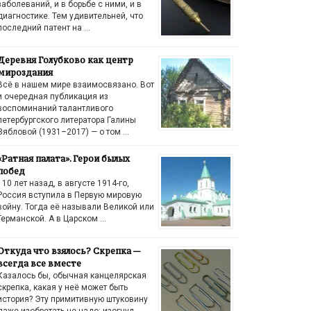
заболеваний, и в борьбе с ними, и в
диагностике. Тем удивительней, что
последний патент на …
Деревня Голубково как центр
мироздания
Всё в нашем мире взаимосвязано. Вот
и очередная публикация из
воспоминаний талантливого
петербургского литератора Галины
Зябловой (1931–2017) — о том …
«Ратная палата». Герои былых
побед
110 лет назад, в августе 1914-го,
Россия вступила в Первую мировую
войну. Тогда её называли Великой или
Германской. А в Царском …
Откуда что взялось? Скрепка —
всегда все вместе
Казалось бы, обычная канцелярская
скрепка, какая у неё может быть
история? Эту примитивную штуковину
даже изобретать не надо: изогнул