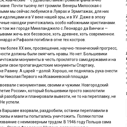
иане. Почти тысячу лет громили. Венеры Милосская с
рыми мы сейчас любуемся в Луврах и Эрмитажах, для них
и идолицами и в
V
веке нашей эры, и в
XV
. Даже в эпоху
чные находки уничтожались особо набожными христианами.
 и том же городе Микеланджело с Леонардо да Винчи и —
ывами жечь все бесовское, хоть древнее, хоть современное.
нардо и Рафаэля погибли в огне тех костров.
тем более ХХ век, просвещение, научно-технический прогресс,
ости должны были смягчить нравы. Но нет. Большевики
ничтожали монументы в честь проклятого самодержавия и на
дили свои пропагандистские монументы Спартаку,
ке Разину. А царей —долой. Хорошо, не поднялась рука снести
ли Николая Первого на Исаакиевской площади.
воевали с монументами, своими и чужими. Новгородский
етие России», который большевики просто заколотили
й разобрали и планировали вывезти, не то на переплавку, не
 Не успели.
 Варшаве взорвали, раздробили, останки переплавили в
скизы и макеты попытались уничтожить. Поляки потом
изваяние с неимоверным трудом. В 1946 году Польша сама