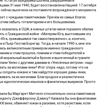
е: «Статуя Фредерика Шопена, разрушенная и
цами 31 мая 1940, будет восстановлена Нацией. 17 октября
 сейчас высечена на постаменте возрождённого монумента.
юет с чуждыми памятниками. Причём из самых благих
хотим забыть тоталитаризм и иго большевизма.
з оказалась в США, в южных штатах меня поразило обилие
ть о Гражданской войне. «Матерям Юга, выстоявшим эту
 Юга, сражавшимся так самоотверженно», и, конечно,
 и Пьер-Гюстав Борегар. Тогда, в начале 1990-х, мне эти
лись великолепным примером именно гражданского
мним и чтим прошлое, помним и чтим победителей и
й моральный вылитый в бронзе и высеченный в граните
лани Уилкс с другими дамами в «Унесённых ветром»: надо
ать за могилами янки? Итог спора: надо, потому что на
ы солдаты-южане и там найдутся хорошие дамы-янки,
живать за их могилами. Благородное и реалистичное
ых идеологических изысков и фанатичных выкриков. Просто
азала бы Маргарет Митчелл относительно сноса памятников
езиденту Джефферсону Дэвису? Назвала бы она фанатиками
XXI
веке, обвиняет южан в расизме, хотя расистами, если