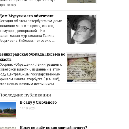
проволоку …
Дом Мурузи и его обитатели
Сегодня об этом петербургском доме
написано много — прозы, стихов,
мемуаров, репортажей… Но
талантливая журналистка Галина
Георгиевна Зяблова, человек с …
Ленинградская блокада. Письма во
власть
Сборник «Обращения ленинградцев к
советской власти», изданный в этом
году Центральным государственным
архивом Санкт-Петербурга (ЦГА СПб),
стал новым важным источником …
Последние публикации
В саду у Смольного
14.10.2024
Кому не даёт покоя «пятый пункт»?