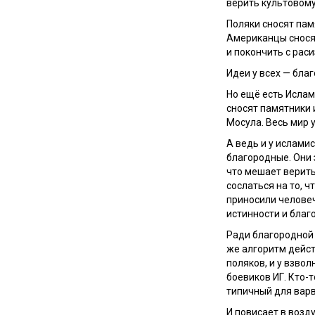
верить культовому
Поляки сносят пам
Американцы снося
и покончить с рас
Идеи у всех — бла
Но ещё есть Ислам
сносят памятники 
Мосула. Весь мир 
А ведь и у исламис
благородные. Они 
что мешает верить
сослаться на то, ч
приносили человеч
истинности и благ
Ради благородной 
же алгоритм дейст
поляков, и у взво
боевиков ИГ. Кто-
типичный для варв
И повисает в возду