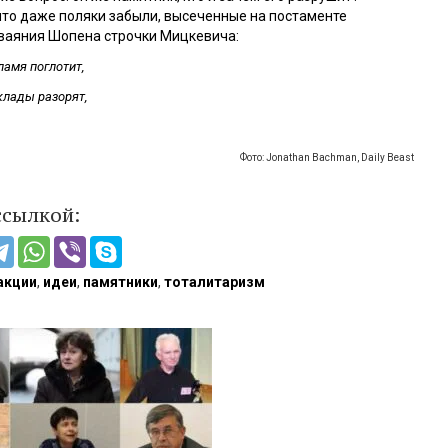
что даже поляки забыли, высеченные на постаменте
ваяния Шопена строчки Мицкевича:
амя поглотит,
клады разорят,
Фото: Jonathan Bachman, Daily Beast
ссылкой:
акции
,
идеи
,
памятники
,
тоталитаризм