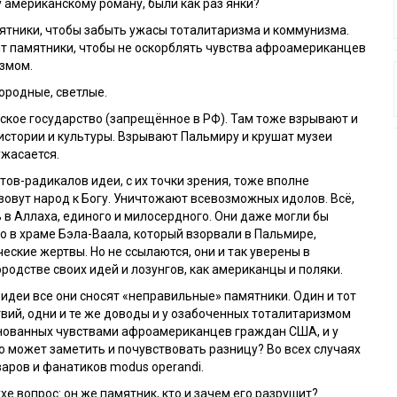
 американскому роману, были как раз янки?
ятники, чтобы забыть ужасы тоталитаризма и коммунизма.
т памятники, чтобы не оскорблять чувства афроамериканцев
измом.
городные, светлые.
ское государство (запрещённое в РФ). Там тоже взрывают и
истории и культуры. Взрывают Пальмиру и крушат музеи
ужасается.
тов-радикалов идеи, с их точки зрения, тоже вполне
зовут народ к Богу. Уничтожают всевозможных идолов. Всё,
 в Аллаха, единого и милосердного. Они даже могли бы
то в храме Бэла-Ваала, который взорвали в Пальмире,
еские жертвы. Но не ссылаются, они и так уверены в
ородстве своих идей и лозунгов, как американцы и поляки.
идеи все они сносят «неправильные» памятники. Один и тот
вий, одни и те же доводы и у озабоченных тоталитаризмом
лнованных чувствами афроамериканцев граждан США, и у
то может заметить и почувствовать разницу? Во всех случаях
аров и фанатиков modus operandi.
хе вопрос: он же памятник, кто и зачем его разрушит?