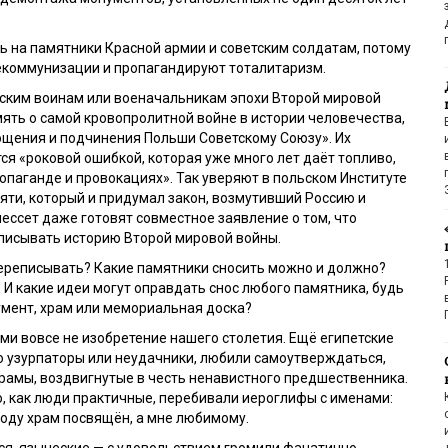
 на памятники Красной армии и советским солдатам, потому
екоммунизации и пропагандируют тоталитаризм.
тским воинам или военачальникам эпохи Второй мировой
мять о самой кровопролитной войне в истории человечества,
ощения и подчинения Польши Советскому Союзу». Их
ся «роковой ошибкой, которая уже много лет даёт топливо,
опаганде и провокациях». Так уверяют в польском Институте
ти, который и придумал закон, возмутивший Россию и
нессет даже готовят совместное заявление о том, что
писывать историю Второй мировой войны.
переписывать? Какие памятники сносить можно и должно?
 И какие идеи могут оправдать снос любого памятника, будь
мент, храм или мемориальная доска?
ми вовсе не изобретение нашего столетия. Ещё египетские
о узурпаторы или неудачники, любили самоутверждаться,
храмы, воздвигнутые в честь ненавистного предшественника.
о, как люди практичные, перебивали иероглифы с именами:
уроду храм посвящён, а мне любимому.
ся, языческие — с удовольствием громили фанатично