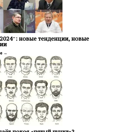
2024″: новые тенденции, новые
ии
ее
→
даёт покоя «пятый пункт»?