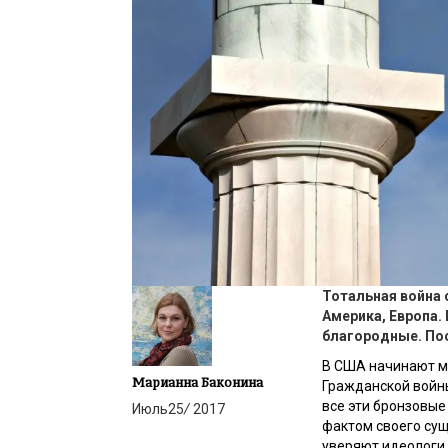
Тотальная война 
Америка, Европа.
благородные. По
В США начинают м
Марианна Баконина
Гражданской войны
все эти бронзовы
Июль
25
/
2017
фактом своего сущ
уверяют идеологи