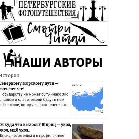
История
Северному морскому пути —
пятьсот лет!
«Государству не может быть инако яко
к пользе и славе, ежели будут в нём
такие люди, которые знают течение тел
…
Откуда что взялось? Шприц — укол,
укол, ещё укол…
Шприц незаменим и в профилактике