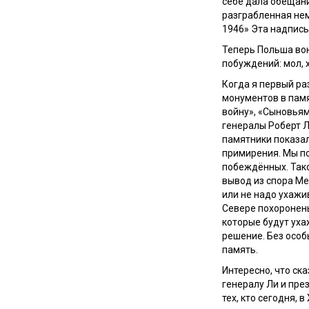
себе дала обещани
разграбленная нем
1946» Эта надпись
Теперь Польша во
побуждений: мол, 
Когда я первый ра
монументов в памя
войну», «Сыновьям
генералы Роберт Ли
памятники показа
примирения. Мы по
побеждённых. Тако
вывод из спора Ме
или не надо ухажив
Севере похоронен
которые будут уха
решение. Без особ
память.
Интересно, что ск
генералу Ли и пр
тех, кто сегодня, в