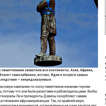
с памятниками захватила все континенты. Азия, Африка,
 Воюют самозабвенно, истово. Идеи и лозунги самые
следствия — непредсказуемые.
ассовую кампанию по сносу памятников южанам-героям
, потому что они были расистами и рабовладельцами. Якобы
е генералы Ли и президенты Дэвисы оскорбляют самим
ествования афроамериканцев. Так, по крайней мере,
 демонтажа монументов, установленных не один десяток лет