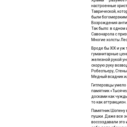
настроенные христ
Таврической, кото
были богомерзким
Возрождения анти
Так было: в одном
Савонарола с приз
Многие холсты Лео
Вроде бы
XIX
и уж 
гуманитарные ценн
железной рукой у
скорую руку возво
Робеспьеру, Стень
Медный всадник и
Гитлеровцы умело 
памятник «Тысячел
досками как чужды
то как аттракцион.
Памятник Шопену в
пушки. Даже все э
воссоздавали это 