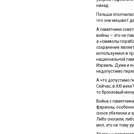
назад.
Польша ополчилась
что они мешают д
А памятники сове
войны — это не па
а «символы пораб
сохранение являет
используемое в пр
национальной памя
Израиль. Дума и к
недопустимо пере
А что допустимо 
Сейчас, в
XXI
веке?
то бронзовый мону
Война с памятника
фараоны, особенн
снося обелиски и 
Либо сносили, либ
мол, это не тому 
Храмы — разумеет