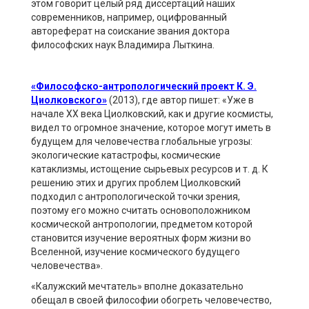
этом говорит целый ряд диссертаций наших
современников, например, оцифрованный
автореферат на соискание звания доктора
философских наук Владимира Лыткина.
«Философско-антропологический проект К. Э.
Циолковского»
(2013), где автор пишет: «Уже в
начале
XX
века Циолковский, как и другие космисты,
видел то огромное значение, которое могут иметь в
будущем для человечества глобальные угрозы:
экологические катастрофы, космические
катаклизмы, истощение сырьевых ресурсов и т. д. К
решению этих и других проблем Циолковский
подходил с антропологической точки зрения,
поэтому его можно считать основоположником
космической антропологии, предметом которой
становится изучение вероятных форм жизни во
Вселенной, изучение космического будущего
человечества».
«Калужский мечтатель» вполне доказательно
обещал в своей философии обогреть человечество,