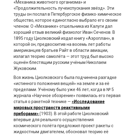
«Механика животного организма» и
«Продолжительность лучеиспускания звёзд». Эти
труды он послал в Петербургское физико-химическое
общество, которое единогласно выбрало его своим
членом. О «Механике» отшельника из Калуги дал
хороший отзыв великий физиолог Иван Сеченов. В
1895 году Циолковский издал книгу «Аэроплан», в
которой он, предвосхитив на восемь лет работы
американцев братьев Райт в области авиации,
излагал теорию самолёта — этот труд был высоко
оценён блестящим русским учёным Николаем
Жуковским.
Вся жизнь Циолковского была подчинена разгадке
«истинного положения вещей» на земле и за её
пределами. Учёному было уже 46 лет, когда в № 5
журнала «Научное обозрение» появилась его первая
статья о ракетной технике —
«Исследование
мировых пространств реактивными
приборами»
(1903). В этой работе Циолковский
впервые для реального осуществления
космического полёта предложил проект ракеты с
жидкостным двигателем, обосновал теорию её