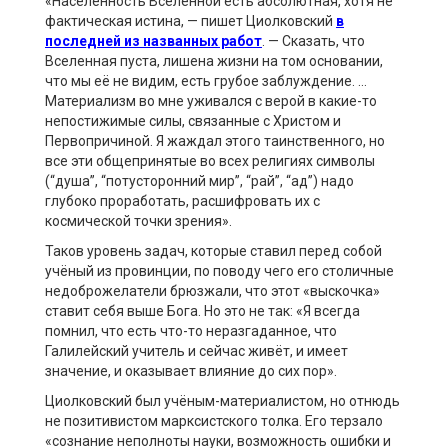
«Населённость Вселенной есть абсолютная, хотя не
фактическая истина, — пишет Циолковский
в
последней из названных работ
. — Сказать, что
Вселенная пуста, лишена жизни на том основании,
что мы её не видим, есть грубое заблуждение. …
Материализм во мне уживался с верой в какие-то
непостижимые силы, связанные с Христом и
Первопричиной. Я жаждал этого таинственного, но
все эти общепринятые во всех религиях символы
(“душа”, “потусторонний мир”, “рай”, “ад”) надо
глубоко проработать, расшифровать их с
космической точки зрения».
Таков уровень задач, которые ставил перед собой
учёный из провинции, по поводу чего его столичные
недоброжелатели брюзжали, что этот «выскочка»
ставит себя выше Бога. Но это не так: «Я всегда
помнил, что есть что-то неразгаданное, что
Галилейский учитель и сейчас живёт, и имеет
значение, и оказывает влияние до сих пор».
Циолковский был учёным-материалистом, но отнюдь
не позитивистом марксистского толка. Его терзало
«сознание неполноты науки, возможность ошибки и