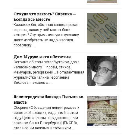
Откуда что взялось? Скрепка —
всегда все вместе
Казалось бы, обычная канцелярская
скрепка, какая у неё может быть
история? Эту примитивную штуковину
даже изобретать не надо: изогнул
проволоку …
Дом Мурузи и его обитатели
Сегодня об этом петербургском доме
написано много — прозы, стихов,
мемуаров, репортажей… Но талантливая
журналистка Галина Георгиевна
Зяблова, человек с …
Ленинградская блокада. Письма во
власть
Сборник «Обращения ленинградцев к
советской власти», изданный в этом
году Центральным государственным
архивом Санкт-Петербурга (ЦГА СПб),
стал новым важным источником …