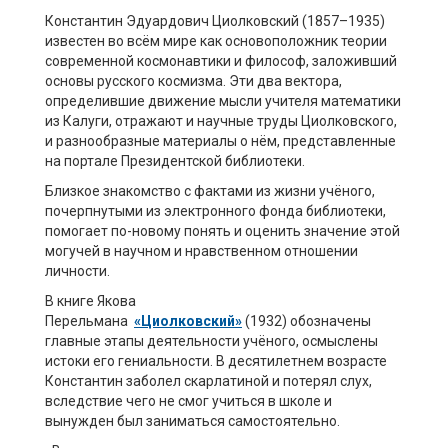
Константин Эдуардович Циолковский (1857–1935)
известен во всём мире как основоположник теории
современной космонавтики и философ, заложивший
основы русского космизма. Эти два вектора,
определившие движение мысли учителя математики
из Калуги, отражают и научные труды Циолковского,
и разнообразные материалы о нём, представленные
на портале Президентской библиотеки.
Близкое знакомство с фактами из жизни учёного,
почерпнутыми из электронного фонда библиотеки,
помогает по-новому понять и оценить значение этой
могучей в научном и нравственном отношении
личности.
В книге Якова
Перельмана
«Циолковский»
(1932) обозначены
главные этапы деятельности учёного, осмыслены
истоки его гениальности. В десятилетнем возрасте
Константин заболел скарлатиной и потерял слух,
вследствие чего не смог учиться в школе и
вынужден был заниматься самостоятельно.