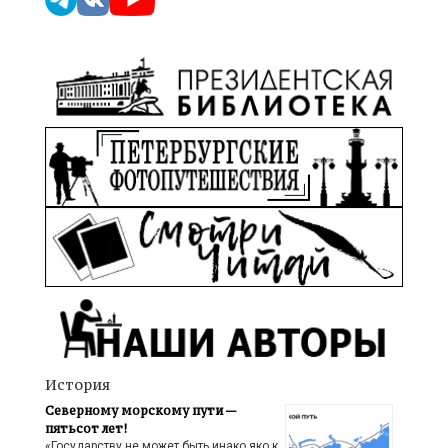
История
Северному морскому пути —
пятьсот лет!
«Государству не может быть инако яко к