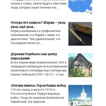
пользе и славе, ежели будут в нём такие
люди, которые знают течение тел …
Откуда что взялось? Шприц — укол,
укол, ещё укол…
Шприц незаменим и в профилактике
заболеваний, и в борьбе с ними, и в
диагностике. Тем удивительней, что
последний патент на …
Деревня Голубково как центр
мироздания
Всё в нашем мире взаимосвязано. Вот и
очередная публикация из воспоминаний
талантливого петербургского литератора
Галины Зябловой (1931–2017) — о том …
«Ратная палата». Герои былых побед
110 лет назад, в августе 1914-го,
Россия вступила в Первую мировую
войну. Тогда её называли Великой или
Германской. А в Царском …