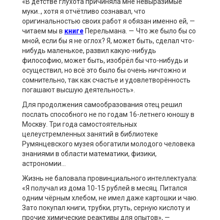
«В детстве глухота причиняла мне невыразимые
муки.., хотя я отчётливо сознавал, что
оригинальностью своих работ я обязан именно ей, —
читаем мы в
книге
Перельмана. —
Что же было бы со
мной, если бы я не оглох? Я, может быть, сделал что-
нибудь маленькое, развил какую-нибудь
философию, может быть, изобрёл бы что-нибудь и
осуществил, но всё это было бы очень ничтожно и
сомнительно, так как счастье и удовлетворённость
погашают высшую деятельность».
Для продолжения самообразования отец решил
послать способного не по годам 16-летнего юношу в
Москву. Три года самостоятельных
целеустремленных занятий в библиотеке
Румянцевского музея обогатили молодого человека
знаниями в области математики, физики,
астрономии…
Жизнь не баловала провинциального интеллектуала:
«Я получал из дома 10-15 рублей в месяц. Питался
одним чёрным хлебом, не имел даже картошки и чаю.
Зато покупал книги, трубки, ртуть, серную кислоту и
прочие химические реактивы для опытов», —