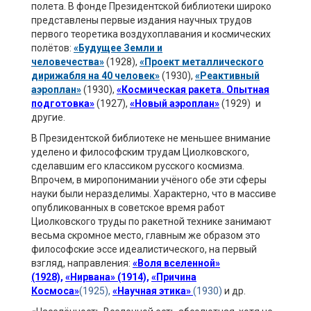
полета. В фонде Президентской библиотеки широко
представлены первые издания научных трудов
первого теоретика воздухоплавания и космических
полётов:
«Будущее Земли и
человечества»
(1928),
«Проект металлического
дирижабля на 40 человек»
(1930),
«Реактивный
аэроплан»
(1930),
«Космическая ракета. Опытная
подготовка»
(1927),
«Новый аэроплан»
(1929)
и
другие.
В Президентской библиотеке не меньшее внимание
уделено и философским трудам Циолковского,
сделавшим его классиком русского космизма.
Впрочем, в миропонимании учёного обе эти сферы
науки были неразделимы. Характерно, что в массиве
опубликованных в советское время работ
Циолковского труды по ракетной технике занимают
весьма скромное место, главным же образом это
философские эссе идеалистического, на первый
взгляд, направления:
«Воля вселенной»
(1928),
«Нирвана» (1914),
«Причина
Космоса»
(1925),
«Научная этика»
(1930)
и др.