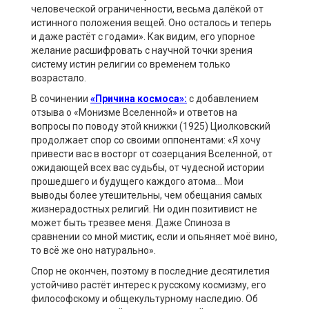
человеческой ограниченности, весьма далёкой от
истинного положения вещей. Оно осталось и теперь
и даже растёт с годами». Как видим, его упорное
желание расшифровать с научной точки зрения
систему истин религии со временем только
возрастало.
В сочинении
«Причина космоса»:
с добавлением
отзыва о «Монизме Вселенной» и ответов на
вопросы по поводу этой книжки (1925) Циолковский
продолжает спор со своими оппонентами: «Я хочу
привести вас в восторг от созерцания Вселенной, от
ожидающей всех вас судьбы, от чудесной истории
прошедшего и будущего каждого атома… Мои
выводы более утешительны, чем обещания самых
жизнерадостных религий. Ни один позитивист не
может быть трезвее меня. Даже Спиноза в
сравнении со мной мистик, если и опьяняет моё вино,
то всё же оно натурально».
Спор не окончен, поэтому в последние десятилетия
устойчиво растёт интерес к русскому космизму, его
философскому и общекультурному наследию. Об