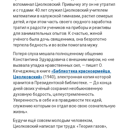
вспоминал Циолковский. Привычку эту он не утратил
и с годами: 40 лет служил Циолковский учителем
математики в калужской гимназии, растил семерых
детей, и при этом часть своего скудного заработка
тратил к радости учеников на приборы и реактивы
для занимательных опытов. К счастью, женой
учёного была дочь священника, она безропотно
терпела бедность и во всём помогала мужу.
Потеря слуха мешала полноценному общению
Константина Эдуардовича с внешним миром, но «не
вызвала упадка нравственных сил, — пишет О.
Кечеджянц в книге
«Библиотека красноармейца.
Циолковский»
(1940), электронная копия которой
хранится в Президентской библиотеке
.
— До конца
дней своих учёный сохранил необыкновенную
духовную бодрость, целеустремленность.
Уверенность в себе и в правдивости тех идей,
служению которым он отдал всю свою сознательную
жизнь».
Будучи ещё совсем молодым человеком,
Циолковский написал три труда: «Теория газов»,