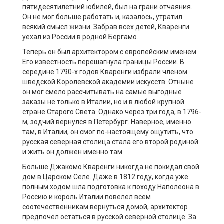
пятидесятилетний юбилей, был на грани отчаяния.
Он не мог больше работать и, казалось, утратил
всякий смысл жизни. Забрав всех детей, Кваренги
уехал из России в родной Бергамо.
Теперь он был архитектором с европейским именем.
Его известность перешагнула границы России. В
середине 1790-х годов Кваренги избрали членом
шведской Королевской академии искусств. Отныне
он мог смело рассчитывать на самые выгодные
заказы не только в Италии, но и в любой крупной
стране Старого Света. Однако через три года, в 1796-
м, зодчий вернулся в Петербург. Наверное, именно
там, в Италии, он смог по-настоящему ощутить, что
русская северная столица стала его второй родиной
и жить он должен именно там.
Больше Джакомо Кваренги никогда не покидал свой
дом в Царском Селе. Даже в 1812 году, когда уже
полным ходом шла подготовка к походу Наполеона в
Россию и король Италии повелел всем
соотечественникам вернуться домой, архитектор
предпочёл остаться в русской северной столице. За