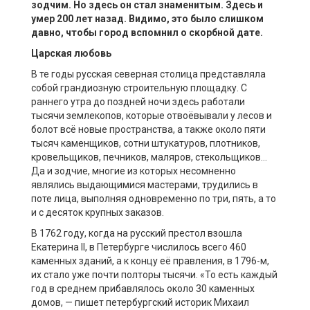
зодчим. Но здесь он стал знаменитым. Здесь и
умер 200 лет назад. Видимо, это было слишком
давно, чтобы город вспомнил о скорбной дате.
Царская любовь
В те годы русская северная столица представляла
собой грандиозную строительную площадку. С
раннего утра до поздней ночи здесь работали
тысячи землекопов, которые отвоёвывали у лесов и
болот всё новые пространства, а также около пяти
тысяч каменщиков, сотни штукатуров, плотников,
кровельщиков, печников, маляров, стекольщиков…
Да и зодчие, многие из которых несомненно
являлись выдающимися мастерами, трудились в
поте лица, выполняя одновременно по три, пять, а то
и с десяток крупных заказов.
В 1762 году, когда на русский престол взошла
Екатерина II, в Петербурге числилось всего 460
каменных зданий, а к концу её правления, в 1796-м,
их стало уже почти полторы тысячи. «То есть каждый
год в среднем прибавлялось около 30 каменных
домов, — пишет петербургский историк Михаил