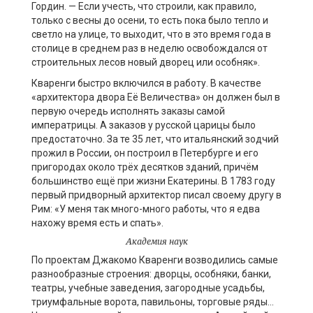
Гордин. — Если учесть, что строили, как правило,
только с весны до осени, то есть пока было тепло и
светло на улице, то выходит, что в это время года в
столице в среднем раз в неделю освобождался от
строительных лесов новый дворец или особняк».
Кваренги быстро включился в работу. В качестве
«архитектора двора Её Величества» он должен был в
первую очередь исполнять заказы самой
императрицы. А заказов у русской царицы было
предостаточно. За те 35 лет, что итальянский зодчий
прожил в России, он построил в Петербурге и его
пригородах около трёх десятков зданий, причём
большинство ещё при жизни Екатерины. В 1783 году
первый придворный архитектор писал своему другу в
Рим: «У меня так много-много работы, что я едва
нахожу время есть и спать».
Академия наук
По проектам Джакомо Кваренги возводились самые
разнообразные строения: дворцы, особняки, банки,
театры, учебные заведения, загородные усадьбы,
триумфальные ворота, павильоны, торговые ряды…