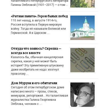
талантливого петербургского литератора
Галины Зябловой (1931–2017) — о том …
«Ратная палата». Герои былых побед
110 лет назад, в августе 1914-го,
Россия вступила в Первую мировую
войну. Тогда её называли Великой или
Германской. А в Царском …
Откуда что взялось? Скрепка —
всегда все вместе
Казалось бы, обычная канцелярская
скрепка, какая у неё может быть
история? Эту примитивную штуковину
даже изобретать не надо: изогнул
проволоку …
Дом Мурузи и его обитатели
Сегодня об этом петербургском доме
написано много — прозы, стихов,
мемуаров, репортажей… Но талантливая
журналистка Галина Георгиевна
Зяблова, человек с …