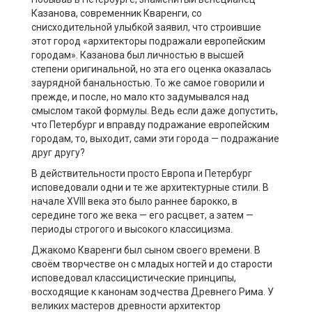
Казанова, современник Кваренги, со
снисходительной улыбкой заявил, что строившие
этот город «архитекторы подражали европейским
городам». Казанова был личностью в высшей
степени оригинальной, но эта его оценка оказалась
заурядной банальностью. То же самое говорили и
прежде, и после, но мало кто задумывался над
смыслом такой формулы. Ведь если даже допустить,
что Петербург и вправду подражание европейским
городам, то, выходит, сами эти города — подражание
друг другу?
В действительности просто Европа и Петербург
исповедовали одни и те же архитектурные стили. В
начале XVIII века это было раннее барокко, в
середине того же века — его расцвет, а затем —
периоды строгого и высокого классицизма.
Джакомо Кваренги был сыном своего времени. В
своём творчестве он с младых ногтей и до старости
исповедовал классицистические принципы,
восходящие к канонам зодчества Древнего Рима. У
великих мастеров древности архитектор