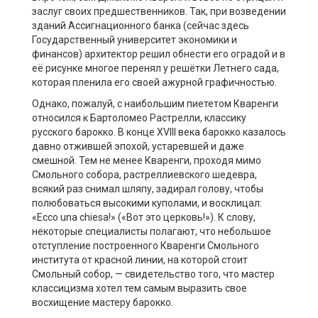
заслуг своих предшественников. Так, при возведении
зданий Ассигнационного банка (сейчас здесь
Государственный университет экономики и
финансов) архитектор решил обнести его оградой и в
её рисунке многое перенял у решётки Летнего сада,
которая пленила его своей ажурной графичностью.
Однако, пожалуй, с наибольшим пиететом Кваренги
относился к Бартоломео Растрелли, классику
русского барокко. В конце XVIII века барокко казалось
давно отжившей эпохой, устаревшей и даже
смешной. Тем не менее Кваренги, проходя мимо
Смольного собора, растреллиевского шедевра,
всякий раз снимал шляпу, задирал голову, чтобы
полюбоваться высокими куполами, и восклицал:
«Ecco una chiesa!» («Вот это церковь!»). К слову,
некоторые специалисты полагают, что небольшое
отступление построенного Кваренги Смольного
института от красной линии, на которой стоит
Смольный собор, — свидетельство того, что мастер
классицизма хотел тем самым выразить свое
восхищение мастеру барокко.