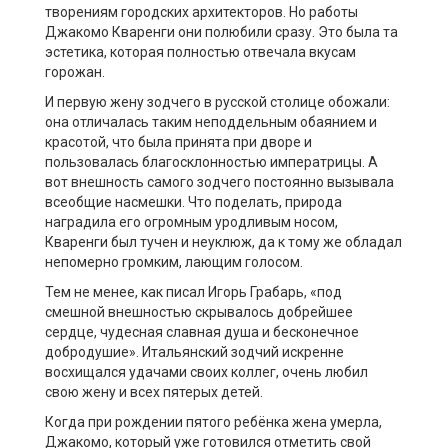
творениям городских архитекторов. Но работы
Джакомо Кваренги они полюбили сразу. Это была та
эстетика, которая полностью отвечала вкусам
горожан.
И первую жену зодчего в русской столице обожали:
она отличалась таким неподдельным обаянием и
красотой, что была принята при дворе и
пользовалась благосклонностью императрицы. А
вот внешность самого зодчего постоянно вызывала
всеобщие насмешки. Что поделать, природа
наградила его огромным уродливым носом,
Кваренги был тучен и неуклюж, да к тому же обладал
непомерно громким, лающим голосом.
Тем не менее, как писал Игорь Грабарь, «под
смешной внешностью скрывалось добрейшее
сердце, чудесная славная душа и бесконечное
добродушие». Итальянский зодчий искренне
восхищался удачами своих коллег, очень любил
свою жену и всех пятерых детей.
Когда при рождении пятого ребёнка жена умерла,
Джакомо, который уже готовился отметить свой