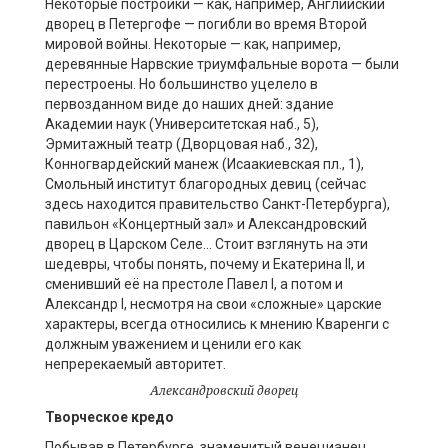
Некоторые постройки — как, например, Английский
дворец в Петергофе — погибли во время Второй
мировой войны. Некоторые — как, например,
деревянные Нарвские триумфальные ворота — были
перестроены. Но большинство уцелело в
первозданном виде до наших дней: здание
Академии наук (Университетская наб., 5),
Эрмитажный театр (Дворцовая наб., 32),
Конногвардейский манеж (Исаакиевская пл., 1),
Смольный институт благородных девиц (сейчас
здесь находится правительство Санкт-Петербурга),
павильон «Концертный зал» и Александровский
дворец в Царском Селе… Стоит взглянуть на эти
шедевры, чтобы понять, почему и Екатерина II, и
сменивший её на престоле Павел I, а потом и
Александр I, несмотря на свои «сложные» царские
характеры, всегда относились к мнению Кваренги с
должным уважением и ценили его как
непререкаемый авторитет.
Александровский дворец
Творческое кредо
Побывав в Петербурге, знаменитый венецианец