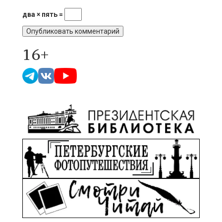
два × пять =
16+