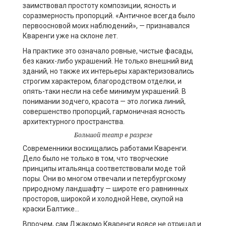
заимствовал простоту композиции, ясность и
соразмерность пропорций. «Античное всегда было
первоосновой моих наблюдений», — признавался
Кваренги уже на склоне лет.
На практике это означало ровные, чистые фасады,
без каких-либо украшений. Не только внешний вид
зданий, но также их интерьеры характеризовались
строгим характером, благородством отделки, и
опять-таки несли на себе минимум украшений. В
понимании зодчего, красота — это логика линий,
совершенство пропорций, гармоничная ясность
архитектурного пространства.
Большой театр в разрезе
Современники восхищались работами Кваренги.
Дело было не только в том, что творческие
принципы итальянца соответствовали моде той
поры. Они во многом отвечали и петербургскому
природному ландшафту — широте его равнинных
просторов, широкой и холодной Неве, скупой на
краски Балтике…
Впрочем, сам Джакомо Кваренги вовсе не отрицал и