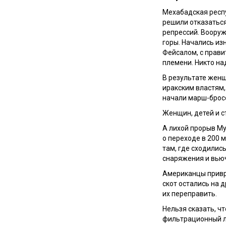
Мехабадская респ
решили отказаться
репрессий. Воору
горы. Начались из
Фейсалом, с прави
племени. Никто на
В результате женщ
иракским властям
начали марш-бросо
Женщин, детей и с
А лихой прорыв Му
о переходе в 200 
там, где сходились
снаряжения и вью
Американцы привр
скот остались на 
их переправить.
Нельзя сказать, ч
фильтрационный ла