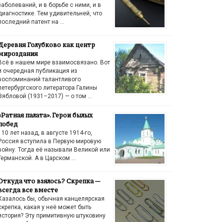
заболеваний, и в борьбе с ними, и в
диагностике. Тем удивительней, что
последний патент на …
Деревня Голубково как центр
мироздания
Всё в нашем мире взаимосвязано. Вот
и очередная публикация из
воспоминаний талантливого
петербургского литератора Галины
Зябловой (1931–2017) — о том …
«Ратная палата». Герои былых
побед
110 лет назад, в августе 1914-го,
Россия вступила в Первую мировую
войну. Тогда её называли Великой или
Германской. А в Царском …
Откуда что взялось? Скрепка —
всегда все вместе
Казалось бы, обычная канцелярская
скрепка, какая у неё может быть
история? Эту примитивную штуковину