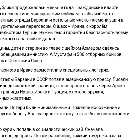
ублика продержалась меньше года. Гражданские власти
 от сопротивления иранским войскам, чтобы избежать
жённые отряды Барзани и остальные члены племени ушли в
нурительные переговоры. С шахом Ирана, с королём
тельством Турции. Нужны были гарантии безопасности всему
дёжных гарантий не давал.
ины, дети и старики во главе с шейхом Ахмедом сдались
, обещавшим амнистию. А Мустафа и 500 отборных бойцов
к в Советский Союз.
тариков в Ираке разместили в специальных лагерях.
стафы Барзани в СССР попал в американскую прессу. Писали
миль до советской границы, о переправе вплавь через Аракс,
 границы Ирана, Ирака и Турции, о потере оружия,
чных животных.
али. Потери были минимальными. Тяжёлое вооружение и
другом берегу Аракса просто потому, что не было возможности
то курды попали в социалистический рай. Сначала
герь, допросы. Потом рассеяние, тяжкий труд в колхозах.