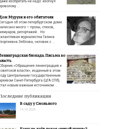
даже изобретать не надо: изогнул
проволоку …
Дом Мурузи и его обитатели
Сегодня об этом петербургском доме
написано много — прозы, стихов,
мемуаров, репортажей… Но
талантливая журналистка Галина
Георгиевна Зяблова, человек с …
Ленинградская блокада. Письма во
власть
Сборник «Обращения ленинградцев к
советской власти», изданный в этом
году Центральным государственным
архивом Санкт-Петербурга (ЦГА СПб),
стал новым важным источником …
Последние публикации
В саду у Смольного
14.10.2024
Кому не даёт покоя «пятый пункт»?