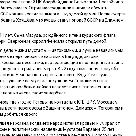
ссорился с главой ЦК Азербайджана Багировым. Настойчиво
обился своего. Отряд воссоединили и начали обучать
СССР ковали костяк пешмерга — курдской армии. После смерти
убедить Хрущёва, что курды станут опорой СССР на Ближнем
11 лет. Сына Масуда, рождённого в тени курдского флага,
ери. Свержение короля Фейсала открыло путь домой.
я дело жизни Мустафы — автономный, а лучше независимый
ечные переговоры с властями в Багдаде, хитрый
, кровавые восстания, перерастающие в полноценные войны.
д вступает в ряды пешмерга. В 22 года возглавляет службу
астин». Безопасность превыше всего. Куда без служб
и покушение следует за покушением. То машину сына
легация арабских шейхов нанесёт визит, снаряжённая
иллера из числа своих завербуют…
ков где угодно. Готовы на контакты с КГБ, ЦРУ, Моссадом,
вы вести переговоры с Вашингтоном, Дамаском, Тегераном и
бы добиться своего.
шёл из жизни, когда его народ истекал кровью и умирал от
 сын и политический наследник Мустафы Барзани, 25 лет
изнания независимого Курдистана де-факто. Дорогой ценой.