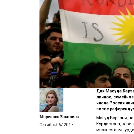
Для Масуда Барз
личное, семейное 
числе Россия нач
после референдум
Марианна Баконина
Масуд Барзани, па
Курдистана, перел
Октябрь
06
/
2017
множеством курдск