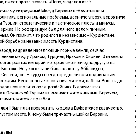
an, имеет право сказать: «Папа, я сделал это!»
точному хитроумный Масуд Барзани всё учитывал и
олитику, региональные проблемы, военную угрозу, вероятную
ы Турции, стратегические и тактические плюсы и минусы,
держав. Но референдум был для него делом личным,
ым. Он помнит, что родился в независимом Курдистане.
ой борьбе за независимость Курдистана.
народ, издревле населяющий горные земли, сейчас
ённые между Ираном, Турцией, Ираком и Сирией. Эти земли
состав разных империй, которые сменяли одна другую на
остоке. Но у кого бы ни была власть, у Аббасидов,
 Сефевидов, — курды всегда предпочитали подчиняться
ождям. Бесконечные восстания, мятежи, набеги. Вплоть до
рдов называли: «народ-разбойник». В документах
а и Османской Турции их именуют мятежниками. Впрочем,
тличить мятеж от разбоя.
олая
II
был план превратить курдов в Евфратское казачество.
 пустом месте. К нему были причастны шейхи Барзани.
 воины