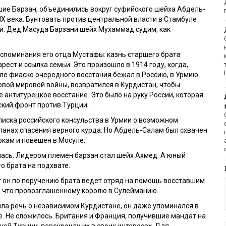
ие Барзан, объединились вокруг суфийского шейха Абдель-
IX
века. Бунтовать против центральной власти в Стамбуле
и. Дед Масуда Барзани шейх Мухаммад судим, как
споминания его отца Мустафы: казнь старшего брата
 арест и ссылка семьи. Это произошло в 1914 году, когда,
е фиаско очередного восстания бежал в Россию, в Урмию.
рвой мировой войны, возвратился в Курдистан, чтобы
 антитурецкое восстание. Это было на руку России, которая
кий фронт против Турции.
иска российского консульства в Урмии о возможном
ланах спасения верного курда. Но Абдель-Салам был схвачен
ркам и повешен в Мосуле.
ась. Лидером племен барзан стал шейх Ахмед. А юный
о брата на подхвате.
 он по поручению брата ведет отряд на помощь восставшим
о что провозглашённому королю в Сулейманию.
шла речь о независимом Курдистане, он даже упоминался в
. Не сложилось. Британия и Франция, получившие мандат на
ой Турции, перекроили их в своих интересах. Для