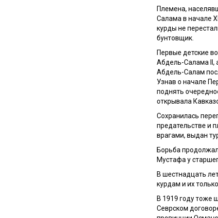
Племена, населявш
Салама в начале
X
курды не перестал
бунтовщик.
Первые детские во
Абдель-Салама
II
,
Абдель-Салам посл
Узнав о начале Пе
поднять очередное
открывала Кавказс
Сохранилась переп
предательстве и п
врагами, выдан ту
Борьба продолжал
Мустафа у старшег
В шестнадцать лет
курдам и их тольк
В 1919 году тоже 
Севрском договоре
провинции Османск