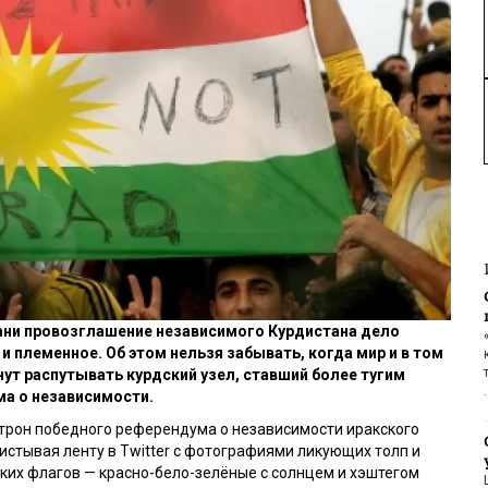
ани провозглашение независимого Курдистана дело
и племенное. Об этом нельзя забывать, когда мир и в том
нут распутывать курдский узел, ставший более тугим
а о независимости.
трон победного референдума о независимости иракского
истывая ленту в Twitter с фотографиями ликующих толп и
их флагов — красно-бело-зелёные с солнцем и хэштегом