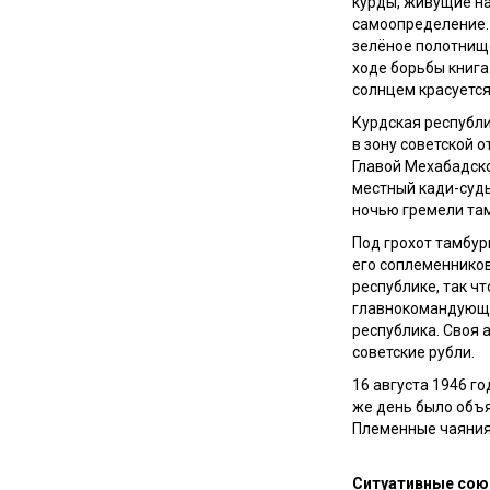
курды, живущие на
самоопределение. 
зелёное полотнище
ходе борьбы книга
солнцем красуется
Курдская республи
в зону советской 
Главой Мехабадск
местный кади-судь
ночью гремели там
Под грохот тамбур
его соплеменнико
республике, так ч
главнокомандующи
республика. Своя 
советские рубли.
16 августа 1946 г
же день было объ
Племенные чаяния 
Ситуативные сою