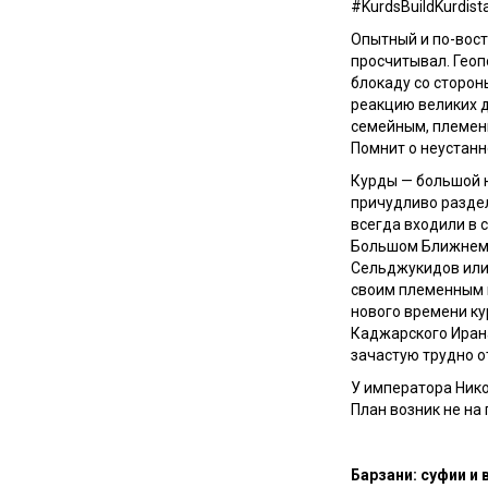
#KurdsBuildKurdist
Опытный и по-вос
просчитывал. Геоп
блокаду со сторон
реакцию великих 
семейным, племенн
Помнит о неустанн
Курды — большой 
причудливо раздел
всегда входили в 
Большом Ближнем В
Сельджукидов или
своим племенным в
нового времени ку
Каджарского Иран
зачастую трудно о
У императора Ник
План возник не на
Барзани: суфии и