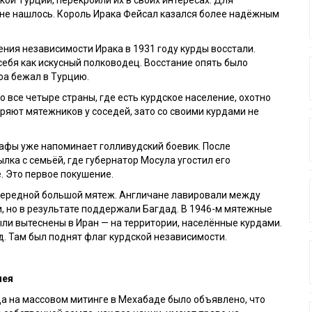
 не нашлось. Король Ирака Фейсал казался более надёжным
ния независимости Ирака в 1931 году курды восстали.
ебя как искусный полководец. Восстание опять было
фа бежал в Турцию.
о все четыре страны, где есть курдское население, охотно
яют мятежников у соседей, зато со своими курдами не
афы уже напоминает голливудский боевик. После
лка с семьёй, где губернатор Мосула угостил его
 Это первое покушение.
очередной большой мятеж. Англичане лавировали между
, но в результате поддержали Багдад. В 1946-м мятежные
ли вытеснены в Иран — на территории, населённые курдами.
д. Там был поднят флаг курдской независимости.
пея
да на массовом митинге в Мехабаде было объявлено, что