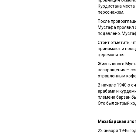
Курдистана места
персонажем.
После провозглаше
Мустафа проявил с
подавлено. Муста
Стоит отметить, чт
принимают и поощр
церемонятся.
Жизнь юного Муст
возвращения — ссы
отравленным кофе.
В начале 1940-х 
арабами и курдами
племена барзан бы
Это был хитрый хо
Мехабадская эпо
22 января 1946 го