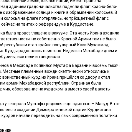
 собственной земле, как все нации, имеют право на
Над зданием градоначальства подняли флаг: красно-бело-
 с изображением солнца и книги в обрамлении колосьев. В
 и колосья на флаге потерялись, но трёхцветный флаг с
 сейчас на твитах о референдуме в Курдистане.
ка была провозглашена в вакууме. Эта часть Ирана входила
ответственности, но собственно Красной Армии там не было.
ой республики стал крайне популярный Кази Мухаммад,
я. Курды радовались неистово. Неделю в Мехабаде днём и
бурины, все пели и танцевали.
инов в Мехабаде появился Мустафа Барзани и восемь тысяч
в. Местные племенные вожди скептически относились к
то воинственный курд из Ирака пришёлся ко двору и стал
м армии Мехабадской республики. Странная была
армия, образование на курдском, а вместо своей валюты —
ода у генерала Мустафы родился ещё один сын — Масуд. В тот
явлено о создании Демократической партии Курдистана.
курдов начали переводить на язык современной политики.
зники