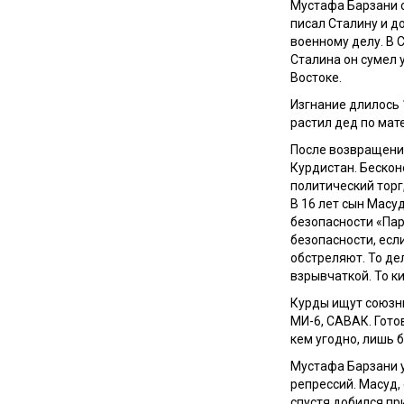
Мустафа Барзани 
писал Сталину и д
военному делу. В 
Сталина он сумел 
Востоке.
Изгнание длилось 
растил дед по мат
После возвращени
Курдистан. Бескон
политический торг
В 16 лет сын Масу
безопасности «Пар
безопасности, есл
обстреляют. То де
взрывчаткой. То к
Курды ищут союзни
МИ-6, САВАК. Гото
кем угодно, лишь 
Мустафа Барзани у
репрессий. Масуд,
спустя добился пр