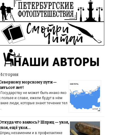
История
Северному морскому пути —
пятьсот лет!
«Государству не может быть инако яко
к пользе и славе, ежели будут в нём
такие люди, которые знают течение тел
…
Откуда что взялось? Шприц — укол,
укол, ещё укол…
Шприц незаменим и в профилактике