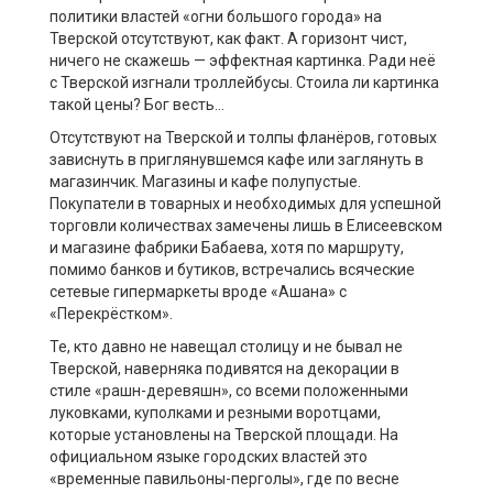
политики властей «огни большого города» на
Тверской отсутствуют, как факт. А горизонт чист,
ничего не скажешь — эффектная картинка. Ради неё
с Тверской изгнали троллейбусы. Стоила ли картинка
такой цены? Бог весть…
Отсутствуют на Тверской и толпы фланёров, готовых
зависнуть в приглянувшемся кафе или заглянуть в
магазинчик. Магазины и кафе полупустые.
Покупатели в товарных и необходимых для успешной
торговли количествах замечены лишь в Елисеевском
и магазине фабрики Бабаева, хотя по маршруту,
помимо банков и бутиков, встречались всяческие
сетевые гипермаркеты вроде «Ашана» с
«Перекрёстком».
Те, кто давно не навещал столицу и не бывал не
Тверской, наверняка подивятся на декорации в
стиле «рашн-деревяшн», со всеми положенными
луковками, куполками и резными воротцами,
которые установлены на Тверской площади. На
официальном языке городских властей это
«временные павильоны-перголы», где по весне