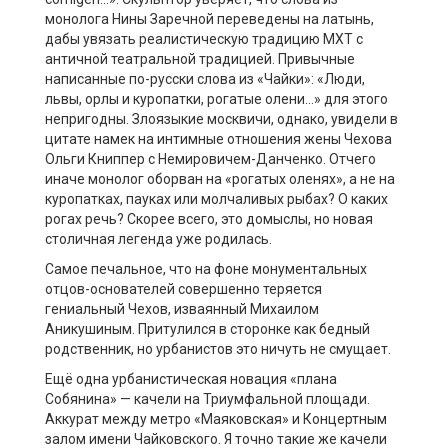
монолога Нины Заречной переведены на латынь,
дабы увязать реалистическую традицию МХТ с
античной театральной традицией. Привычные
написанные по-русски слова из «Чайки»: «Люди,
львы, орлы и куропатки, рогатые олени…» для этого
непригодны. Злоязыкие москвичи, однако, увидели в
цитате намек на интимные отношения жены Чехова
Ольги Книппер с Немировичем-Данченко. Отчего
иначе монолог оборван на «рогатых оленях», а не на
куропатках, пауках или молчаливых рыбах? О каких
рогах речь? Скорее всего, это домыслы, но новая
столичная легенда уже родилась.
Самое печальное, что на фоне монументальных
отцов-основателей совершенно теряется
гениальный Чехов, изваянный Михаилом
Аникушиным. Притулился в сторонке как бедный
родственник, но урбанистов это ничуть не смущает.
Ещё одна урбанистическая новация «плана
Собянина» — качели на Триумфальной площади.
Аккурат между метро «Маяковская» и Концертным
залом имени Чайковского. Я точно такие же качели