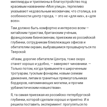
миллиарды и триллионы в благоустройство под
красивым названием «Моя улица», терпеливо
указывают недовольным москвичам, что столица, а в
особенности центр города, — это не «для них», а «для
всех».
Там должно быть комфортно и интересно всем —
китайским туристам, британским учёным,
французским бизнесменам, приезжим из российской
глубинки, сотрудникам близлежащих офисов и
обитателям окраин, выбравшимся прошвырнуться по
Тверской.
«И вам, дорогие обитатели Центра, тоже скоро
станет хорошо и удобно, — заверяют чиновники. —
Только потом, когда привыкнете к широченным
тротуарам, тусклым фонарям, новым схемам
движения, липам в гранитных прямоугольниках
бордюров, напоминающих могилки, и прочим
урбанистическим новшествам».
Я, та самая приезжая из российско-петербургской
глубинки, которой сделали хорошо и приятно. И я
решила поставить эксперимент: прогуляться по