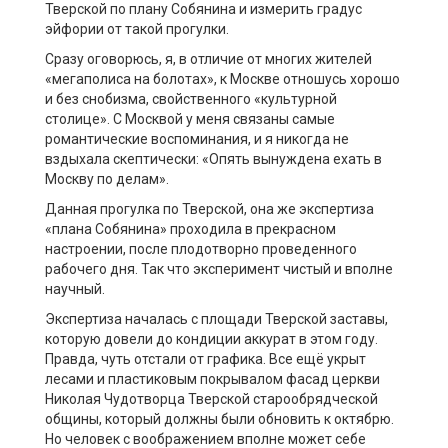
Тверской по плану Собянина и измерить градус
эйфории от такой прогулки.
Сразу оговорюсь, я, в отличие от многих жителей
«мегаполиса на болотах», к Москве отношусь хорошо
и без снобизма, свойственного «культурной
столице». С Москвой у меня связаны самые
романтические воспоминания, и я никогда не
вздыхала скептически: «Опять вынуждена ехать в
Москву по делам».
Данная прогулка по Тверской, она же экспертиза
«плана Собянина» проходила в прекрасном
настроении, после плодотворно проведенного
рабочего дня. Так что эксперимент чистый и вполне
научный.
Экспертиза началась с площади Тверской заставы,
которую довели до кондиции аккурат в этом году.
Правда, чуть отстали от графика. Все ещё укрыт
лесами и пластиковым покрывалом фасад церкви
Николая Чудотворца Тверской старообрядческой
общины, который должны были обновить к октябрю.
Но человек с воображением вполне может себе