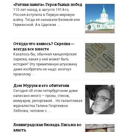
«Ратная палата». Герои былых побед
110 лет назад, в августе 1914-го,
Россия вступила в Первую мировую
войну. Тогда её называли Великой или
Германской. А в Царском …
Откуда что взялось? Скрепка —
всегда все вместе
Казалось бы, обычная канцелярская
скрепка, какая у неё может быть
история? Эту примитивную штуковину
даже изобретать не надо: изогнул
проволоку …
Дом Мурузи и его обитатели
Сегодня об этом петербургском доме
написано много — прозы, стихов,
мемуаров, репортажей… Но талантливая
журналистка Галина Георгиевна
Зяблова, человек с …
Ленинградская блокада. Письма во
власть