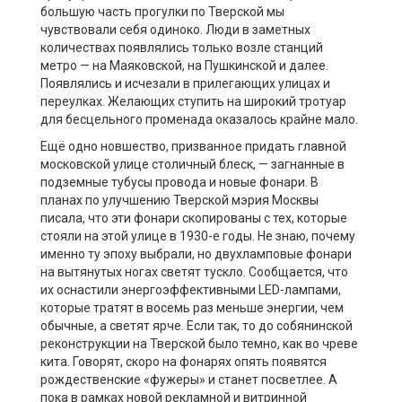
большую часть прогулки по Тверской мы
чувствовали себя одиноко. Люди в заметных
количествах появлялись только возле станций
метро — на Маяковской, на Пушкинской и далее.
Появлялись и исчезали в прилегающих улицах и
переулках. Желающих ступить на широкий тротуар
для бесцельного променада оказалось крайне мало.
Ещё одно новшество, призванное придать главной
московской улице столичный блеск, — загнанные в
подземные тубусы провода и новые фонари. В
планах по улучшению Тверской мэрия Москвы
писала, что эти фонари скопированы с тех, которые
стояли на этой улице в 1930-е годы. Не знаю, почему
именно ту эпоху выбрали, но двухламповые фонари
на вытянутых ногах светят тускло. Сообщается, что
их оснастили энергоэффективными LED-лампами,
которые тратят в восемь раз меньше энергии, чем
обычные, а светят ярче. Если так, то до собянинской
реконструкции на Тверской было темно, как во чреве
кита. Говорят, скоро на фонарях опять появятся
рождественские «фужеры» и станет посветлее. А
пока в рамках новой рекламной и витринной