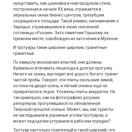
представить, как церковка в новгородском стиле,
построенная в начале ХХ века, отражается в
зеркальных окнах бизнес-центров, трезубцем
сходящихся к площади. Такой ремикс, напоминание о
Зарядье, отражавшемся в окнах снесённой
гостиницы «Россия». Зато памятник Горькому на
прежнем месте, освобождён из заточения в Музеоне.
И тротуары такие широкие-широкие, гранитные-
гранитные.
По замыслу московских властей, они должны
буквально втягивать пешехода в долгую прогулку.
Ничего не скажу, выглядит всё дорого-богато: гранит
чистой пробы. Говорят, эти плиты скользкие зимой,
но пока на дворе осень, и лёгкий снежок ещё не
превратился в ледок. Уложены плиты аккуратно. Не
так криворуко, как на фотографиях досужих
репортёров, прогулявшихся по обновлённой
Тверской прошлой осенью. Может, мы, как туристы
не заглядывали в укромные уголки тротуаров, а
может недоделки устранили в рабочем порядке?
Тротуар настолько помпезный и такой широкий, что