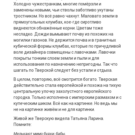
Холодно чужестранкам, многие помёрзли и
заменены новыми, чьи стволы заботливо укутаны
тростником. Но всё равно чахнут. Маловато земли в
прямоугольных клумбах, кое-где сиротливо
виднеются обнажённые корни. Цветам тоже
несладко. Дожди вымывают почву из похожих на
могилки газонов. Не держится почва и в гранитных
кубической формы клумбах, которые по причудливой
воле дизайнера совмещены с лавочками. Лавочки
покрыты тонким слоем земли и пыли и для
использования по назначению непригодны. Так что
шагать по Тверской следует без устали и отдыха.
В целом, повторяю, всё смотрится богато. Тверская
действительно стала европейской и похожа на тихую
центральную улочку захолустного европейского
городка. Только исполнена с имперским размахом и с
купеческим шиком. Всё как на картинке. Но ведь мы
не на картинке живём и не для картинки.
Живой же Тверскую видела Татьяна Ларина.
Помните:
Мелькают мимо будки, бабы,