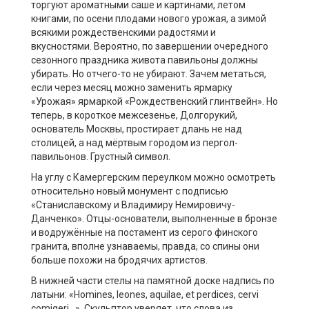
торгуют ароматными саше и картинами, летом
книгами, по осени плодами нового урожая, а зимой
всякими рождественскими радостями и
вкусностями. Вероятно, по завершении очередного
сезонного праздника живота павильоны должны
убирать. Но отчего-то не убирают. Зачем метаться,
если через месяц можно заменить ярмарку
«Урожая» ярмаркой «Рождественский глинтвейн». Но
теперь, в короткое межсезенье, Долгорукий,
основатель Москвы, простирает длань не над
столицей, а над мёртвым городом из пергол-
павильонов. Грустный символ.
На углу с Камергерским переулком можно осмотреть
относительно новый монумент с подписью
«Станиславскому и Владимиру Немировичу-
Данченко». Отцы-основатели, выполненные в бронзе
и водружённые на постамент из серого финского
гранита, вполне узнаваемы, правда, со спины они
больше похожи на бродячих артистов.
В нижней части стелы на памятной доске надпись по
латыни: «Homines, leones, aquilae, et perdices, cervi
comigeri…». Скульптор уверяет, что слова из