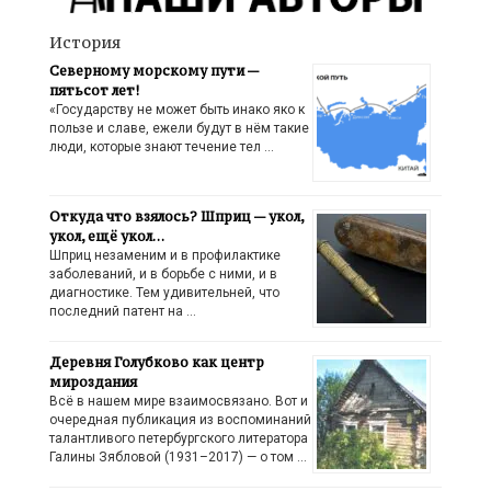
История
Северному морскому пути —
пятьсот лет!
«Государству не может быть инако яко к
пользе и славе, ежели будут в нём такие
люди, которые знают течение тел …
Откуда что взялось? Шприц — укол,
укол, ещё укол…
Шприц незаменим и в профилактике
заболеваний, и в борьбе с ними, и в
диагностике. Тем удивительней, что
последний патент на …
Деревня Голубково как центр
мироздания
Всё в нашем мире взаимосвязано. Вот и
очередная публикация из воспоминаний
талантливого петербургского литератора
Галины Зябловой (1931–2017) — о том …