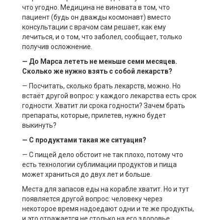
что угодно. Медицина не виновата в том, что
пациент (будь он дважды космонавт) вместо
консультации с врачом сам решает, как ему
лечиться, и о том, что заболел, сообщает, только
получив осложнение.
— До Марса лететь не меньше семи месяцев.
Сколько же нужно взять с собой лекарств?
— Посчитать, сколько брать лекарств, можно. Но
встаёт другой вопрос: у каждого лекарства есть срок
годности. Хватит ли срока годности? Зачем брать
препараты, которые, прилетев, нужно будет
выкинуть?
— С продуктами такая же ситуация?
— С пищей дело обстоит не так плохо, потому что
есть технологии сублимации продуктов и пища
может храниться до двух лет и больше.
Места для запасов еды на корабле хватит. Но и тут
появляется другой вопрос: человеку через
некоторое время надоедают одни и те же продукты,
и это отражается не столько на его здоровье,