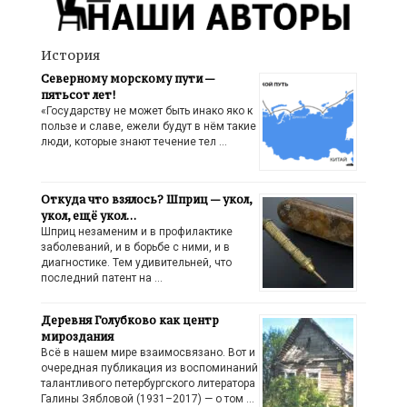
История
Северному морскому пути —
пятьсот лет!
«Государству не может быть инако яко к
пользе и славе, ежели будут в нём такие
люди, которые знают течение тел …
Откуда что взялось? Шприц — укол,
укол, ещё укол…
Шприц незаменим и в профилактике
заболеваний, и в борьбе с ними, и в
диагностике. Тем удивительней, что
последний патент на …
Деревня Голубково как центр
мироздания
Всё в нашем мире взаимосвязано. Вот и
очередная публикация из воспоминаний
талантливого петербургского литератора
Галины Зябловой (1931–2017) — о том …