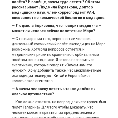
полёта? И вообще, зачем туда лететь? Об этом
рассказывает Людмила Буравкова, доктор
медицинских наук, член-корреспондент РАН,
специалист по космической биологии и медицине.
— Людмила Борисовна, что говорит медицина —
может ли человек сейчас полететь на Марс?
— С точки зрения того, перенесёт ли человек
длительный космический полёт, экспедиция на Марс
возможна. Хотя ряд вопросов остаётся, и
медицинские риски по сравнению с орбитальным
полётом, конечно, выше. Я готова поспорить со
скептиками, которые говорят: «Зачем нам это
нужно?». Хочу добавить также, что межпланетные
экспедиции планируют Китай и Европейское
космическое агентство.
— А зачем человеку лететь в такое далёкое и
опасное путешествие?
— Как можно ответить на вопрос, для чего нужен был
полёт Гагарина? Для того чтобы доказать, что
человек может вырваться за пределы земного
тяготения, для того чтобы создать новую технику,