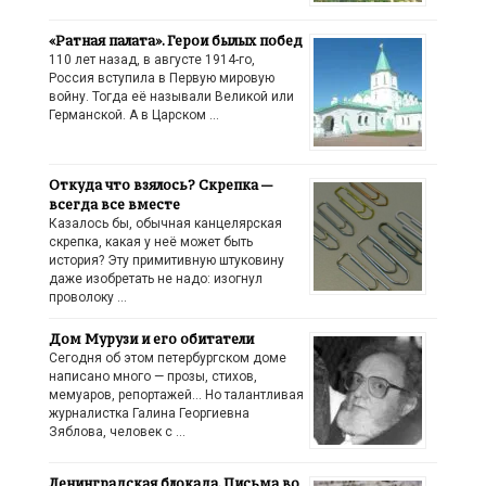
«Ратная палата». Герои былых побед
110 лет назад, в августе 1914-го,
Россия вступила в Первую мировую
войну. Тогда её называли Великой или
Германской. А в Царском …
Откуда что взялось? Скрепка —
всегда все вместе
Казалось бы, обычная канцелярская
скрепка, какая у неё может быть
история? Эту примитивную штуковину
даже изобретать не надо: изогнул
проволоку …
Дом Мурузи и его обитатели
Сегодня об этом петербургском доме
написано много — прозы, стихов,
мемуаров, репортажей… Но талантливая
журналистка Галина Георгиевна
Зяблова, человек с …
Ленинградская блокада. Письма во