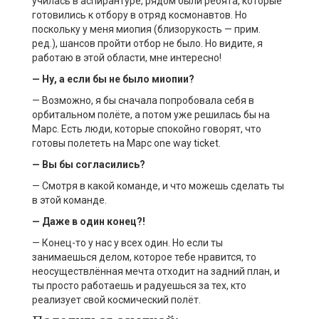
училась в аспирантуре, рядом были ребята, которые
готовились к отбору в отряд космонавтов. Но
поскольку у меня миопия (близорукость — прим.
ред.), шансов пройти отбор не было. Но видите, я
работаю в этой области, мне интересно!
— Ну, а если бы не было миопии?
— Возможно, я бы сначала попробовала себя в
орбитальном полёте, а потом уже решилась бы на
Марс. Есть люди, которые спокойно говорят, что
готовы полететь на Марс one way ticket.
— Вы бы согласились?
— Смотря в какой команде, и что можешь сделать ты
в этой команде.
— Даже в один конец?!
— Конец-то у нас у всех один. Но если ты
занимаешься делом, которое тебе нравится, то
неосуществлённая мечта отходит на задний план, и
ты просто работаешь и радуешься за тех, кто
реализует свой космический полёт.