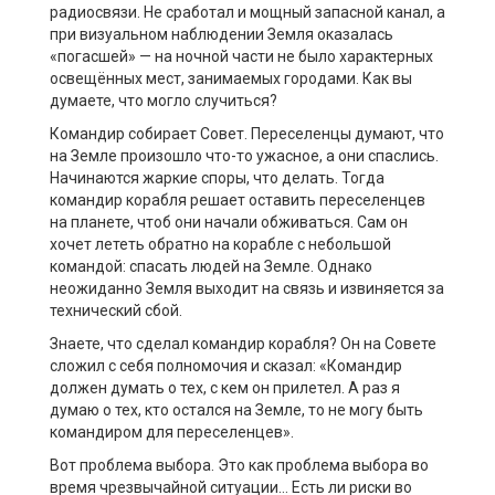
радиосвязи. Не сработал и мощный запасной канал, а
при визуальном наблюдении Земля оказалась
«погасшей» — на ночной части не было характерных
освещённых мест, занимаемых городами. Как вы
думаете, что могло случиться?
Командир собирает Совет. Переселенцы думают, что
на Земле произошло что-то ужасное, а они спаслись.
Начинаются жаркие споры, что делать. Тогда
командир корабля решает оставить переселенцев
на планете, чтоб они начали обживаться. Сам он
хочет лететь обратно на корабле с небольшой
командой: спасать людей на Земле. Однако
неожиданно Земля выходит на связь и извиняется за
технический сбой.
Знаете, что сделал командир корабля? Он на Совете
сложил с себя полномочия и сказал: «Командир
должен думать о тех, с кем он прилетел. А раз я
думаю о тех, кто остался на Земле, то не могу быть
командиром для переселенцев».
Вот проблема выбора. Это как проблема выбора во
время чрезвычайной ситуации… Есть ли риски во