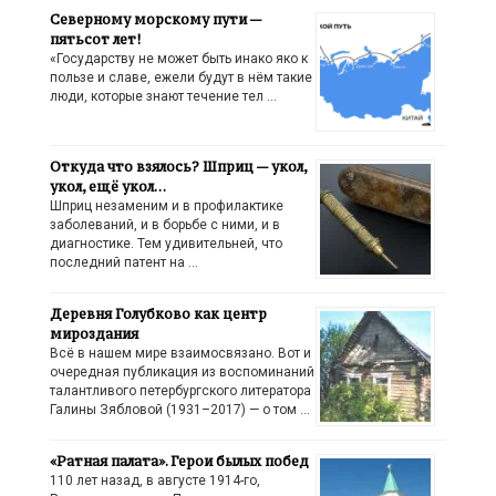
Северному морскому пути —
пятьсот лет!
«Государству не может быть инако яко к
пользе и славе, ежели будут в нём такие
люди, которые знают течение тел …
Откуда что взялось? Шприц — укол,
укол, ещё укол…
Шприц незаменим и в профилактике
заболеваний, и в борьбе с ними, и в
диагностике. Тем удивительней, что
последний патент на …
Деревня Голубково как центр
мироздания
Всё в нашем мире взаимосвязано. Вот и
очередная публикация из воспоминаний
талантливого петербургского литератора
Галины Зябловой (1931–2017) — о том …
«Ратная палата». Герои былых побед
110 лет назад, в августе 1914-го,