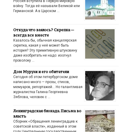
Россия вступила в Первую мировую
войну. Тогда её называли Великой или
Германской. А в Царском …
Откуда что взялось? Скрепка —
всегда все вместе
Казалось бы, обычная канцелярская
скрепка, какая у неё может быть
история? Эту примитивную штуковину
даже изобретать не надо: изогнул
проволоку …
Дом Мурузи и его обитатели
Сегодня об этом петербургском доме
написано много — прозы, стихов,
мемуаров, репортажей… Но талантливая
журналистка Галина Георгиевна
Зяблова, человек с …
Ленинградская блокада. Письма во
власть
Сборник «Обращения ленинградцев к
советской власти», изданный в этом
году Центральным государственным