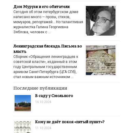
Дом Мурузи и его обитатели
Сегодня об этом петербургском доме
написано много — прозы, стихов,
мемуаров, репортажей… Но талантливая
журналистка Галина Георгиевна
Зяблова, человек с …
Ленинградская блокада. Письма во
власть
Сборник «Обращения ленинградцев к
советской власти», изданный в этом
году Центральным государственным
архивом Санкт-Петербурга (ЦГА СПб),
стал новым важным источником …
Последние публикации
В саду у Смольного
14.10.2024
Кому не даёт покоя «пятый пункт»?
11.10.2024