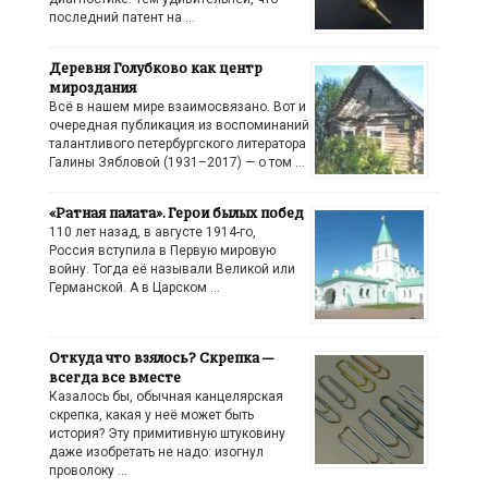
последний патент на …
Деревня Голубково как центр
мироздания
Всё в нашем мире взаимосвязано. Вот и
очередная публикация из воспоминаний
талантливого петербургского литератора
Галины Зябловой (1931–2017) — о том …
«Ратная палата». Герои былых побед
110 лет назад, в августе 1914-го,
Россия вступила в Первую мировую
войну. Тогда её называли Великой или
Германской. А в Царском …
Откуда что взялось? Скрепка —
всегда все вместе
Казалось бы, обычная канцелярская
скрепка, какая у неё может быть
история? Эту примитивную штуковину
даже изобретать не надо: изогнул
проволоку …