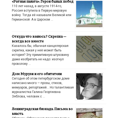
«Ратная палата». Герои былых побед
110 лет назад, в августе 1914-го,
Россия вступила в Первую мировую
войну. Тогда её называли Великой или
Германской. А в Царском …
Откуда что взялось? Скрепка —
всегда все вместе
Казалось бы, обычная канцелярская
скрепка, какая у неё может быть
история? Эту примитивную штуковину
даже изобретать не надо: изогнул
проволоку …
Дом Мурузи и его обитатели
Сегодня об этом петербургском доме
написано много — прозы, стихов,
мемуаров, репортажей… Но талантливая
журналистка Галина Георгиевна
Зяблова, человек с …
Ленинградская блокада. Письма во
власть