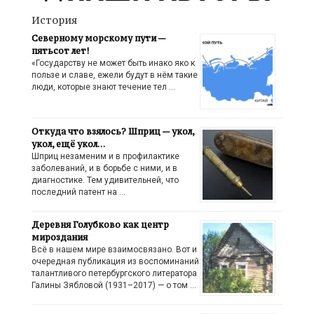
История
Северному морскому пути —
пятьсот лет!
«Государству не может быть инако яко к
пользе и славе, ежели будут в нём такие
люди, которые знают течение тел …
Откуда что взялось? Шприц — укол,
укол, ещё укол…
Шприц незаменим и в профилактике
заболеваний, и в борьбе с ними, и в
диагностике. Тем удивительней, что
последний патент на …
Деревня Голубково как центр
мироздания
Всё в нашем мире взаимосвязано. Вот и
очередная публикация из воспоминаний
талантливого петербургского литератора
Галины Зябловой (1931–2017) — о том …