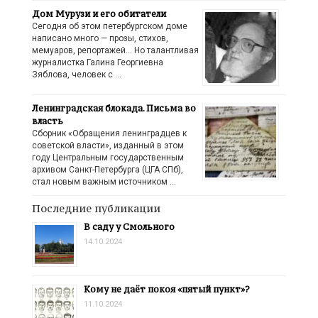
Дом Мурузи и его обитатели
Сегодня об этом петербургском доме
написано много — прозы, стихов,
мемуаров, репортажей… Но талантливая
журналистка Галина Георгиевна
Зяблова, человек с …
Ленинградская блокада. Письма во
власть
Сборник «Обращения ленинградцев к
советской власти», изданный в этом
году Центральным государственным
архивом Санкт-Петербурга (ЦГА СПб),
стал новым важным источником …
Последние публикации
В саду у Смольного
14.10.2024
Кому не даёт покоя «пятый пункт»?
11.10.2024