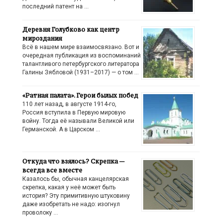
последний патент на …
Деревня Голубково как центр
мироздания
Всё в нашем мире взаимосвязано. Вот и
очередная публикация из воспоминаний
талантливого петербургского литератора
Галины Зябловой (1931–2017) — о том …
«Ратная палата». Герои былых побед
110 лет назад, в августе 1914-го,
Россия вступила в Первую мировую
войну. Тогда её называли Великой или
Германской. А в Царском …
Откуда что взялось? Скрепка —
всегда все вместе
Казалось бы, обычная канцелярская
скрепка, какая у неё может быть
история? Эту примитивную штуковину
даже изобретать не надо: изогнул
проволоку …