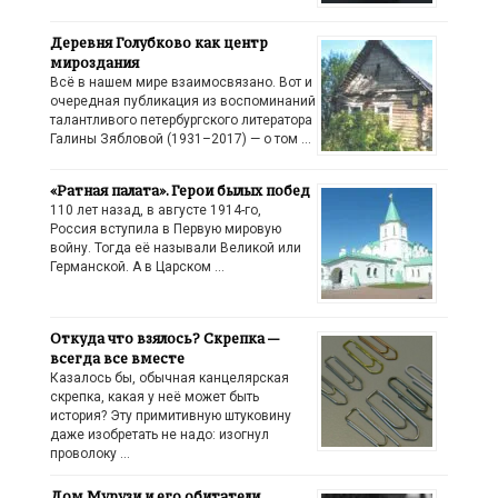
Деревня Голубково как центр
мироздания
Всё в нашем мире взаимосвязано. Вот и
очередная публикация из воспоминаний
талантливого петербургского литератора
Галины Зябловой (1931–2017) — о том …
«Ратная палата». Герои былых побед
110 лет назад, в августе 1914-го,
Россия вступила в Первую мировую
войну. Тогда её называли Великой или
Германской. А в Царском …
Откуда что взялось? Скрепка —
всегда все вместе
Казалось бы, обычная канцелярская
скрепка, какая у неё может быть
история? Эту примитивную штуковину
даже изобретать не надо: изогнул
проволоку …
Дом Мурузи и его обитатели