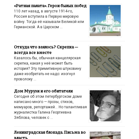
«Ратная палата». Герои былых побед
110 лет назад, в августе 1914-го,
Россия вступила в Первую мировую
войну. Тогда её называли Великой или
Германской. А в Царском …
Откуда что взялось? Скрепка —
всегда все вместе
Казалось бы, обычная канцелярская
скрепка, какая у неё может быть
история? Эту примитивную штуковину
даже изобретать не надо: изогнул
проволоку …
Дом Мурузи и его обитатели
Сегодня об этом петербургском доме
написано много — прозы, стихов,
мемуаров, репортажей… Но талантливая
журналистка Галина Георгиевна
Зяблова, человек с …
Ленинградская блокада. Письма во
власть