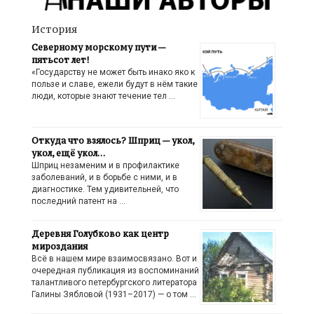
История
Северному морскому пути —
пятьсот лет!
«Государству не может быть инако яко к
пользе и славе, ежели будут в нём такие
люди, которые знают течение тел …
Откуда что взялось? Шприц — укол,
укол, ещё укол…
Шприц незаменим и в профилактике
заболеваний, и в борьбе с ними, и в
диагностике. Тем удивительней, что
последний патент на …
Деревня Голубково как центр
мироздания
Всё в нашем мире взаимосвязано. Вот и
очередная публикация из воспоминаний
талантливого петербургского литератора
Галины Зябловой (1931–2017) — о том …