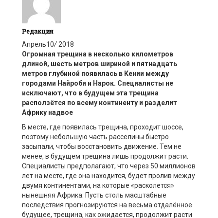
Редакция
Апрель
10
/
2018
Огромная трещина в несколько километров
длиной, шесть метров шириной и пятнадцать
метров глубиной появилась в Кении между
городами Найроби и
Нарок
. Специалисты не
исключают, чт
о в будущем эта трещина
расползё
тся по всему конт
иненту и разделит
Африку надвое
В месте, где появилась трещина, проходит шоссе,
поэтому небольшую часть расселины быстро
засыпали, чтобы восстановить движение. Тем не
менее, в будущем трещина лишь продолжит расти.
Специалисты предполагают, что через 50 миллионов
лет на месте, где она находится, будет пролив между
двумя континентами, на которые «расколется»
нынешняя Африка. Пусть столь масштабные
последствия прогнозируются на весьма отдалённое
будущее, трещина, как ожидается, продолжит расти