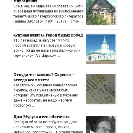
мироздания
Всё в нашем мире взаимосвязано. Вот и
очередная публикация из воспоминаний
талантливого петербургского литератора
Галины Зябловой (1931–2017) — о том …
«Ратная палата». Герои былых побед
110 лет назад, в августе 1914-го,
Россия вступила в Первую мировую
войну. Тогда её называли Великой или
Германской. А в Царском …
Откуда что взялось? Скрепка —
всегда все вместе
Казалось бы, обычная канцелярская
скрепка, какая у неё может быть
история? Эту примитивную штуковину
даже изобретать не надо: изогнул
проволоку …
Дом Мурузи и его обитатели
Сегодня об этом петербургском доме
написано много — прозы, стихов,
мемуаров, репортажей… Но талантливая