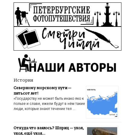
История
Северному морскому пути —
пятьсот лет!
«Государству не может быть инако яко к
пользе и славе, ежели будут в нём такие
люди, которые знают течение тел …
Откуда что взялось? Шприц — укол,
укол, ещё укол…