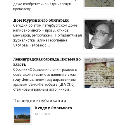
даже изобретать не надо: изогнул
проволоку …
Дом Мурузи и его обитатели
Сегодня об этом петербургском доме
написано много — прозы, стихов,
мемуаров, репортажей… Но талантливая
журналистка Галина Георгиевна
Зяблова, человек с …
Ленинградская блокада. Письма во
власть
Сборник «Обращения ленинградцев к
советской власти», изданный в этом
году Центральным государственным
архивом Санкт-Петербурга (ЦГА СПб),
стал новым важным источником …
Последние публикации
В саду у Смольного
14.10.2024