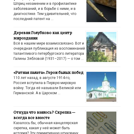
Шприц незаменим и в профилактике
заболеваний, и в борьбе с ними, и в
диагностике. Тем удивительней, что
последний патент на …
Деревня Голубково как центр
мироздания
Всё в нашем мире взаимосвязано. Вот и
очередная публикация из воспоминаний
талантливого петербургского литератора
Галины Зябловой (1931–2017) — о том …
«Ратная палата». Герои былых побед
110 лет назад, в августе 1914-го,
Россия вступила в Первую мировую
войну. Тогда её называли Великой или
Германской. А в Царском …
Откуда что взялось? Скрепка —
всегда все вместе
Казалось бы, обычная канцелярская
скрепка, какая у неё может быть
история? Эту примитивную штуковину