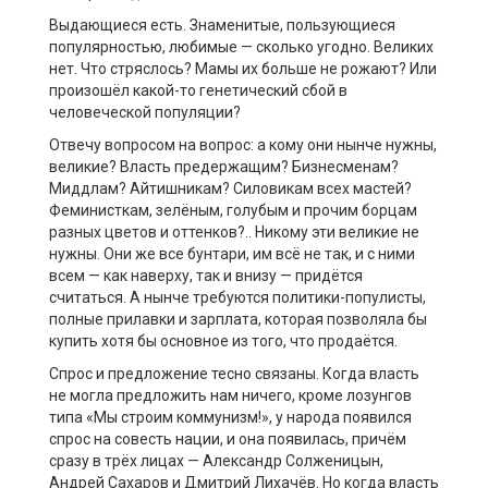
Выдающиеся есть. Знаменитые, пользующиеся
популярностью, любимые — сколько угодно. Великих
нет. Что стряслось? Мамы их больше не рожают? Или
произошёл какой-то генетический сбой в
человеческой популяции?
Отвечу вопросом на вопрос: а кому они нынче нужны,
великие? Власть предержащим? Бизнесменам?
Миддлам? Айтишникам? Силовикам всех мастей?
Феминисткам, зелёным, голубым и прочим борцам
разных цветов и оттенков?.. Никому эти великие не
нужны. Они же все бунтари, им всё не так, и с ними
всем — как наверху, так и внизу — придётся
считаться. А нынче требуются политики-популисты,
полные прилавки и зарплата, которая позволяла бы
купить хотя бы основное из того, что продаётся.
Спрос и предложение тесно связаны. Когда власть
не могла предложить нам ничего, кроме лозунгов
типа «Мы строим коммунизм!», у народа появился
спрос на совесть нации, и она появилась, причём
сразу в трёх лицах — Александр Солженицын,
Андрей Сахаров и Дмитрий Лихачёв. Но когда власть