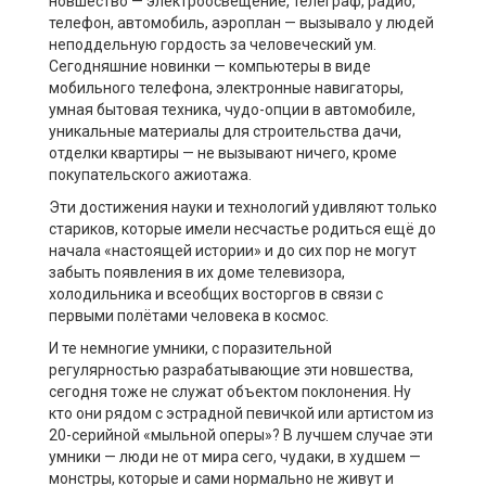
новшество — электроосвещение, телеграф, радио,
телефон, автомобиль, аэроплан — вызывало у людей
неподдельную гордость за человеческий ум.
Сегодняшние новинки — компьютеры в виде
мобильного телефона, электронные навигаторы,
умная бытовая техника, чудо-опции в автомобиле,
уникальные материалы для строительства дачи,
отделки квартиры — не вызывают ничего, кроме
покупательского ажиотажа.
Эти достижения науки и технологий удивляют только
стариков, которые имели несчастье родиться ещё до
начала «настоящей истории» и до сих пор не могут
забыть появления в их доме телевизора,
холодильника и всеобщих восторгов в связи с
первыми полётами человека в космос.
И те немногие умники, с поразительной
регулярностью разрабатывающие эти новшества,
сегодня тоже не служат объектом поклонения. Ну
кто они рядом с эстрадной певичкой или артистом из
20-серийной «мыльной оперы»? В лучшем случае эти
умники — люди не от мира сего, чудаки, в худшем —
монстры, которые и сами нормально не живут и