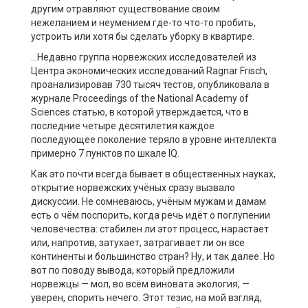
другим отравляют существование своим
нежеланием и неумением где-то что-то пробить,
устроить или хотя бы сделать уборку в квартире.
…Недавно группа норвежских исследователей из
Центра экономических исследований Ragnar Frisch,
проанализировав 730 тысяч тестов, опубликовала в
журнале Proceedings of the National Academy of
Sciences статью, в которой утверждается, что в
последние четыре десятилетия каждое
последующее поколение теряло в уровне интеллекта
примерно 7 пунктов по шкале IQ.
Как это почти всегда бывает в общественных науках,
открытие норвежских учёных сразу вызвало
дискуссии. Не сомневаюсь, учёным мужам и дамам
есть о чём поспорить, когда речь идёт о поглупении
человечества: стабилен ли этот процесс, нарастает
или, напротив, затухает, затрагивает ли он все
континенты и большинство стран? Ну, и так далее. Но
вот по поводу вывода, который предложили
норвежцы — мол, во всём виновата экология, —
уверен, спорить нечего. Этот тезис, на мой взгляд,