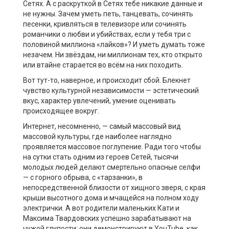
Сетях. А с раскруткой в Сетях тебе никакие данные и
не нужны. Зачем уметь петь, танцевать, сочинять
песенки, кривляться в телевизоре или сочинять
романчики о любви и убийствах, если у тебя три с
половиной миллиона «лайков»? И уметь думать тоже
незачем. Ни звёздам, ни миллионам тех, кто открыто
или втайне старается во всём на них походить.
Вот тут-то, наверное, и происходит сбой. Блекнет
чувство культурной независимости — эстетический
вкус, характер увлечений, умение оценивать
происходящее вокруг.
Интернет, несомненно, — самый массовый вид
массовой культуры, где наиболее наглядно
проявляется массовое поглупение. Ради того чтобы
на сутки стать одним из героев Сетей, тысячи
молодых людей делают смертельно опасные селфи
— с горного обрыва, с «тарзанки», в
непосредственной близости от хищного зверя, с края
крыши высотного дома и мчащейся на полном ходу
электрички. А вот родители маленьких Кати и
Максима Твардовских успешно зарабатывают на
чужой глупости: они демонстрируют в YouTube, как