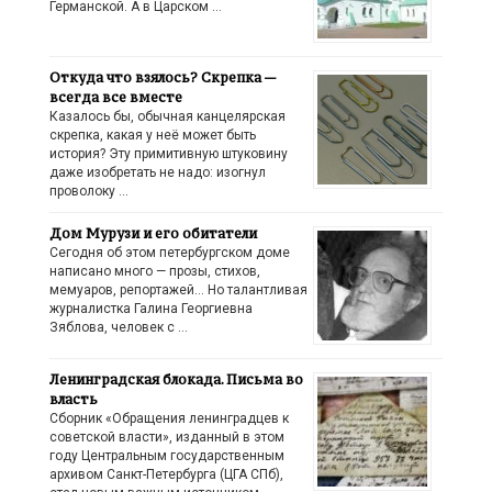
Германской. А в Царском …
Откуда что взялось? Скрепка —
всегда все вместе
Казалось бы, обычная канцелярская
скрепка, какая у неё может быть
история? Эту примитивную штуковину
даже изобретать не надо: изогнул
проволоку …
Дом Мурузи и его обитатели
Сегодня об этом петербургском доме
написано много — прозы, стихов,
мемуаров, репортажей… Но талантливая
журналистка Галина Георгиевна
Зяблова, человек с …
Ленинградская блокада. Письма во
власть
Сборник «Обращения ленинградцев к
советской власти», изданный в этом
году Центральным государственным
архивом Санкт-Петербурга (ЦГА СПб),