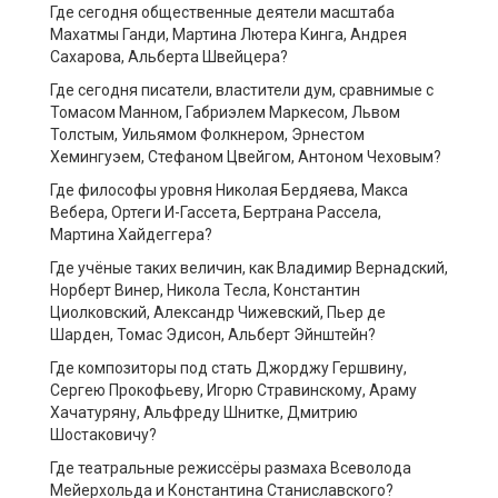
Где сегодня общественные деятели масштаба
Махатмы Ганди, Мартина Лютера Кинга, Андрея
Сахарова, Альберта Швейцера?
Где сегодня писатели, властители дум, сравнимые с
Томасом Манном, Габриэлем Маркесом, Львом
Толстым, Уильямом Фолкнером, Эрнестом
Хемингуэем, Стефаном Цвейгом, Антоном Чеховым?
Где философы уровня Николая Бердяева, Макса
Вебера, Ортеги И-Гассета, Бертрана Рассела,
Мартина Хайдеггера?
Где учёные таких величин, как Владимир Вернадский,
Норберт Винер, Никола Тесла, Константин
Циолковский, Александр Чижевский, Пьер де
Шарден, Томас Эдисон, Альберт Эйнштейн?
Где композиторы под стать Джорджу Гершвину,
Сергею Прокофьеву, Игорю Стравинскому, Араму
Хачатуряну, Альфреду Шнитке, Дмитрию
Шостаковичу?
Где театральные режиссёры размаха Всеволода
Мейерхольда и Константина Станиславского?