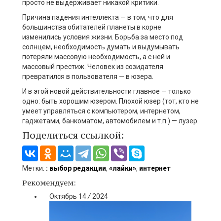
просто не выдерживает никакой критики.
Причина падения интеллекта — в том, что для
большинства обитателей планеты в корне
изменились условия жизни. Борьба за место под
солнцем, необходимость думать и выдумывать
потеряли массовую необходимость, а с ней и
массовый престиж. Человек из созидателя
превратился в пользователя — в юзера.
И в этой новой действительности главное — только
одно: быть хорошим юзером. Плохой юзер (тот, кто не
умеет управляться с компьютером, интернетом,
гаджетами, банкоматом, автомобилем и т.п.) — лузер.
Поделиться ссылкой:
Метки:
: выбор редакции
,
«лайки»
,
интернет
Рекомендуем:
Октябрь
14
/
2024