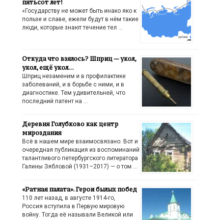
пятьсот лет!
«Государству не может быть инако яко к
пользе и славе, ежели будут в нём такие
люди, которые знают течение тел …
Откуда что взялось? Шприц — укол,
укол, ещё укол…
Шприц незаменим и в профилактике
заболеваний, и в борьбе с ними, и в
диагностике. Тем удивительней, что
последний патент на …
Деревня Голубково как центр
мироздания
Всё в нашем мире взаимосвязано. Вот и
очередная публикация из воспоминаний
талантливого петербургского литератора
Галины Зябловой (1931–2017) — о том …
«Ратная палата». Герои былых побед
110 лет назад, в августе 1914-го,
Россия вступила в Первую мировую
войну. Тогда её называли Великой или