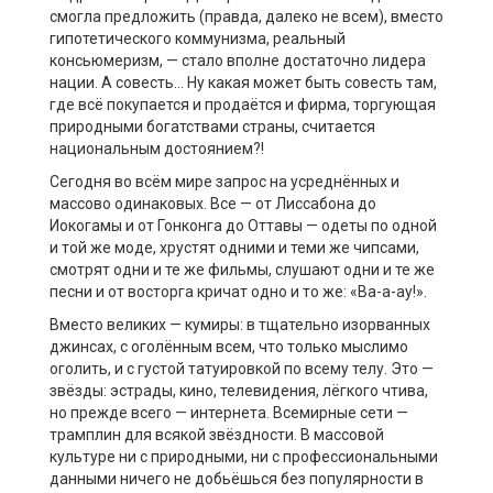
смогла предложить (правда, далеко не всем), вместо
гипотетического коммунизма, реальный
консьюмеризм, — стало вполне достаточно лидера
нации. А совесть… Ну какая может быть совесть там,
где всё покупается и продаётся и фирма, торгующая
природными богатствами страны, считается
национальным достоянием?!
Сегодня во всём мире запрос на усреднённых и
массово одинаковых. Все — от Лиссабона до
Иокогамы и от Гонконга до Оттавы — одеты по одной
и той же моде, хрустят одними и теми же чипсами,
смотрят одни и те же фильмы, слушают одни и те же
песни и от восторга кричат одно и то же: «Ва-а-ау!».
Вместо великих — кумиры: в тщательно изорванных
джинсах, с оголённым всем, что только мыслимо
оголить, и с густой татуировкой по всему телу. Это —
звёзды: эстрады, кино, телевидения, лёгкого чтива,
но прежде всего — интернета. Всемирные сети —
трамплин для всякой звёздности. В массовой
культуре ни с природными, ни с профессиональными
данными ничего не добьёшься без популярности в