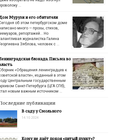
проволоку …
Дом Мурузи и его обитатели
Сегодня об этом петербургском доме
написано много — прозы, стихов,
мемуаров, репортажей… Но
талантливая журналистка Галина
Георгиевна Зяблова, человек с …
Ленинградская блокада. Письма во
власть
Сборник «Обращения ленинградцев к
советской власти», изданный в этом
году Центральным государственным
архивом Санкт-Петербурга (ЦГА СПб),
стал новым важным источником …
Последние публикации
В саду у Смольного
14.10.2024
Кому не даёт покоя «пятый пункт»?