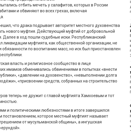
ытались отбить мечеть у салафитов, которых в России
битами и обвиняют во всех грехах, включая
а.
решил, что драка подрывает авторитет местного духовенства
ать нового муфтия. Действующий муфтий от добровольной
я. Далее в ход пошли судебные иски. Республиканский
л ликвидации муфтията, как общественной организации, не
обязанности по воспитанию масс, но иск был приостановлен
республики.
тская власть и религиозное сообщество в лице
ких имамов обменивались обвинениями в попытках «внести
публики», «давлении на духовенство», «невыполнении долга
одёжи», «присвоении средств, собранных на строительство
куров теперь не дружит с главой муфтията Хамхоевым и тот
имностью.
ми и политическими любезностями в итоге завершился
м постановлением, которое местный муфтият называет
трешением от мусульманской общины», а ингушская
«ерундой».