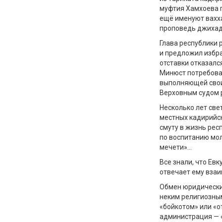
муфтия Хамхоева п
ещё именуют вахха
проповедь джихад
Глава республики 
и предложил избр
отставки отказалс
Минюст потребова
выполняющей свои 
Верховным судом 
Несколько лет све
местных кадирийс
смуту в жизнь рес
по воспитанию мол
мечети»…
Все знали, что Ев
отвечает ему вза
Обмен юридически
неким религиозны
«бойкотом» или «о
администрация — 