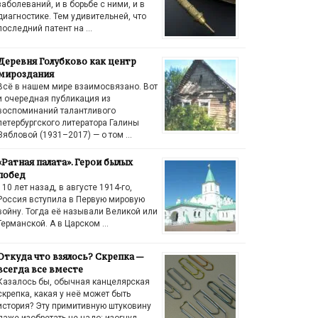
заболеваний, и в борьбе с ними, и в
диагностике. Тем удивительней, что
последний патент на …
Деревня Голубково как центр
мироздания
Всё в нашем мире взаимосвязано. Вот
и очередная публикация из
воспоминаний талантливого
петербургского литератора Галины
Зябловой (1931–2017) — о том …
«Ратная палата». Герои былых
побед
110 лет назад, в августе 1914-го,
Россия вступила в Первую мировую
войну. Тогда её называли Великой или
Германской. А в Царском …
Откуда что взялось? Скрепка —
всегда все вместе
Казалось бы, обычная канцелярская
скрепка, какая у неё может быть
история? Эту примитивную штуковину
даже изобретать не надо: изогнул