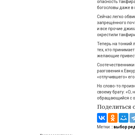
опасность такфира
богословы даже в 
Сейчас легко обви
запрещённого почт
и все прочие джих
окрестили такфир
Теперь на тонкий 
тех, кто принимает
желающие привест
Соотечественники 
разговения к Евку
«отлучившего» его
Но слово-то произ
своему брату: «О, 
обращающийся с об
Поделиться 
Метки:
: выбор ре