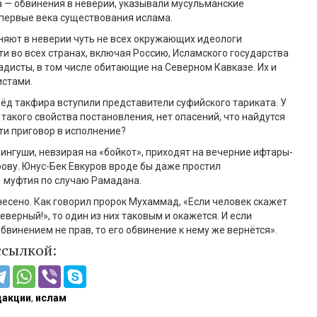
 — обвинения в неверии, указывали мусульманские
первые века существования ислама.
няют в неверии чуть не всех окружающих идеологи
и во всех странах, включая Россию, Исламского государства
адисты, в том числе обитающие на Северном Кавказе. Их и
истами.
лёд такфира вступили представители суфийского тариката. У
 такого свойства постановления, нет опасений, что найдутся
и приговор в исполнение?
ингуши, невзирая на «бойкот», приходят на вечерние ифтары-
рову. Юнус-Бек Евкуров вроде бы даже простил
 муфтия по случаю Рамадана.
несено. Как говорил пророк Мухаммад, «Если человек скажет
неверный!», то один из них таковым и окажется. И если
винением не прав, то его обвинение к нему же вернётся».
ссылкой:
дакции
,
ислам