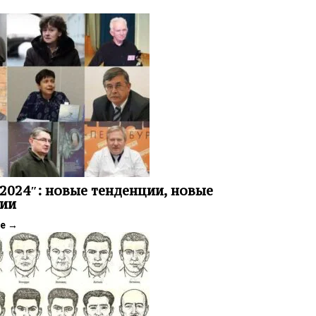
2024″: новые тенденции, новые
ии
ее
→