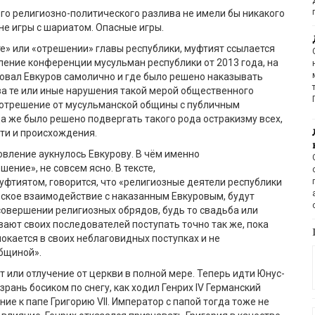
ого религиозно-политического разлива не имели бы никакого
 не игры с шариатом. Опасные игры.
е» или «отрешении» главы республики, муфтият ссылается
ление конференции мусульман республики от 2013 года, на
овал Евкуров самолично и где было решено наказывать
а те или иные нарушения такой мерой общественного
 «отрешение от мусульманской общины с публичным
а же было решено подвергать такого рода остракизму всех,
ти и происхождения.
овление аукнулось Евкурову. В чём именно
ение», не совсем ясно. В тексте,
фтиятом, говорится, что «религиозные деятели республики
ское взаимодействие с наказанным Евкуровым, будут
совершении религиозных обрядов, будь то свадьба или
вают своих последователей поступать точно так же, пока
окается в своих неблаговидных поступках и не
бщиной».
т или отлучение от церкви в полной мере. Теперь идти Юнус-
зрань босиком по снегу, как ходил Генрих IV Германский
ние к папе Григорию VII. Император с папой тогда тоже не