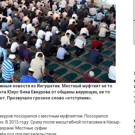
ожные новости из Ингушетии. Местный
муфтият
не то
нта
Юнус
-Бек
а
Евкурова
от общины верующих, не то
от. Прозвучало
грозное слово «отступник».
вкуров поссорился с местным муфтиятом. Поссорился
о. В 2015 году. Сразу после масштабной потасовки в Насыр-
азрани. Местные суфии
рийа под предводительством