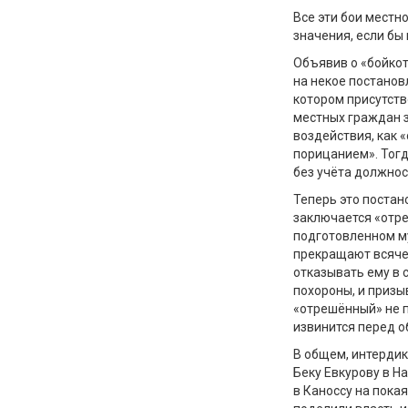
Все эти бои местн
значения, если бы
Объявив о «бойкот
на некое постанов
котором присутств
местных граждан з
воздействия, как
порицанием». Тогд
без учёта должнос
Теперь это постан
заключается «отреш
подготовленном му
прекращают всяче
отказывать ему в 
похороны, и призы
«отрешённый» не п
извинится перед о
В общем, интердик
Беку Евкурову в На
в Каноссу на покая