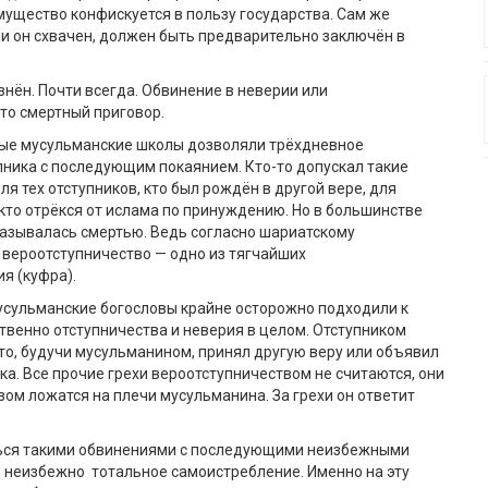
ущество конфискуется в пользу государства. Сам же
ли он схвачен, должен быть предварительно заключён в
знён. Почти всегда. Обвинение в неверии или
то смертный приговор.
ые мусульманские школы дозволяли трёхдневное
ника с последующим покаянием. Кто-то допускал такие
я тех отступников, кто был рождён в другой вере, для
 кто отрёкся от ислама по принуждению. Но в большинстве
азывалась смертью. Ведь согласно шариатскому
 вероотступничество — одно из тягчайших
я (куфра).
усульманские богословы крайне осторожно подходили к
венно отступничества и неверия в целом. Отступником
кто, будучи мусульманином, принял другую веру или объявил
чка. Все прочие грехи вероотступничеством не считаются, они
зом ложатся на плечи мусульманина. За грехи он ответит
ься такими обвинениями с последующими неизбежными
е неизбежно тотальное самоистребление. Именно на эту