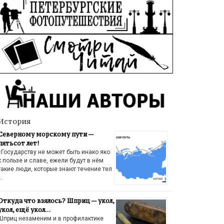
История
Северному морскому пути —
пятьсот лет!
«Государству не может быть инако яко
к пользе и славе, ежели будут в нём
такие люди, которые знают течение тел
…
Откуда что взялось? Шприц — укол,
укол, ещё укол…
Шприц незаменим и в профилактике