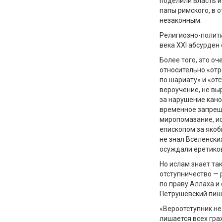
поделили власть и
папы римского, в 
незаконным.
Религиозно-полити
века XXI абсурден
Более того, это о
относительно «отр
по шариату» и «отс
вероучение, не вы
за нарушение кан
временное запреще
миропомазание, ис
епископом за якоб
не знал Вселенски
осуждали еретико
Но ислам знает та
отступничество — 
по праву Аллаха и
Петрушевский пиш
«Вероотступник не
лишается всех гра