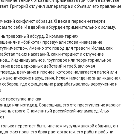
 влияние. Генрих отказался признавать Григория в качестве
ответ Григорий отлучил императора и объявил его правление
ческий конфликт образца XI века в первой четверти
 сам по себе. И вдвойне абсурден применительно к исламу.
чень тревожный абсурд. В комментариях
ешения» и «бойкота» прозвучали слова «наказание
тупничество». Именно это повод для тревоги. Ислам, как
работал таких наказаний, как интердикт и отлучение
онов… Индивидуальное, групповое или территориальное
ние всех церковных действий и треб, включая
поведь, венчание и прочее, которое налагается папой или
ы канонические нарушения. Ислам никогда не знал «канона»,
х соборов, где официально разрабатывалось вероучение и
в.
кое преступление как
ридда или иртидад. Совершившего это преступление карают
 очень строго. Знаменитый российский исламовед Илья
ет:
 только перестаёт быть членом мусульманской общины, он
жданских прав: его брак расторгается, его рабы и рабыни