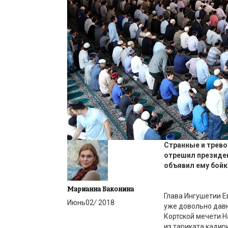
Странные и трев
отрешил
президе
объявил ему бойк
Марианна Баконина
Глава Ингушетии Е
Июнь
02
/
2018
уже довольно давн
Кортской мечети Н
из тариката кади