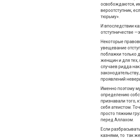
освобождаются, им
вероотступник, ес
тюрьму».
И впоследствии ка
отступничестве —э
Некоторые правов
увещевание отступ
поблажки только дл
женщин и для тех,
случаев ридда нак
законодательству,
проявлений невери
Именно поэтому м
определению собст
признавали того, 
себя атеистом. То
просто тяжким гру
перед Аллахом.
Если разбрасыват
казнями, то так ж