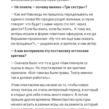
— Не поняла — почему именно «Три сестры»?
— Как же! Нам ведь не пришлось переделывать ни
единого слова! Из городка уходят военные, и герои
говорят: что будет с нами через сто лет, через
двести? Если бы знать, если бы знать… К тому же,
актёры играли в форме советских офицеров, и когда
Вершинин произносил: «Ну что же ещё вам сказать
на прощанье?», — рыдали все, и зрители, и сам актёр.
— А как восприняла эту постановку эстонская
критика?
— Сначала было что-то в духе «Нам плюнули со
сцены в лицо». Но спустя время те же критики
признали: «Всё-таки вы были правы. Театр именно
так и должен работать»…
Этим спектаклем мы начали не то, чтобы новую
эпоху театра, но очень интересный период, в который
я открыл для себя очень много нового. А потом
пришли другие времена. Министерство культуры
начало играть в разные игры, из-за ремонта, который