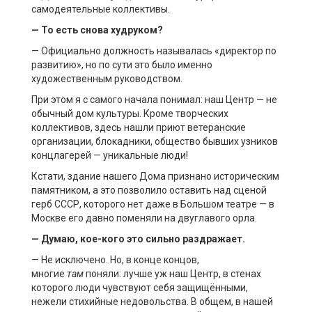
самодеятельные коллективы.
— То есть снова худруком?
— Официально должность называлась «директор по
развитию», но по сути это было именно
художественным руководством.
При этом я с самого начала понимал: наш Центр — не
обычный дом культуры. Кроме творческих
коллективов, здесь нашли приют ветеранские
организации, блокадники, общество бывших узников
концлагерей — уникальные люди!
Кстати, здание нашего Дома признано историческим
памятником, а это позволило оставить над сценой
герб СССР, которого нет даже в Большом театре — в
Москве его давно поменяли на двуглавого орла.
— Думаю, кое-кого это сильно раздражает.
— Не исключено. Но, в конце концов,
многие
там
поняли: лучше уж наш Центр, в стенах
которого люди чувствуют себя защищёнными,
нежели стихийные недовольства. В общем, в нашей