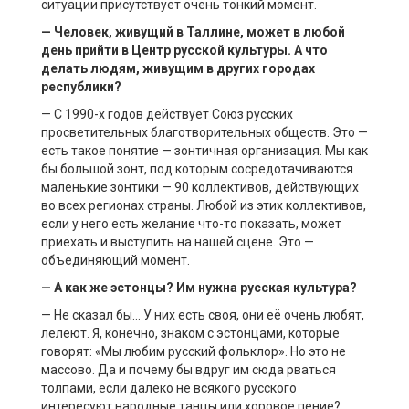
ситуации присутствует очень тонкий момент.
— Человек, живущий в
Таллине
, может в любой
день прийти в Центр русской культуры. А что
делать людям, живущим в других городах
республики?
— С 1990-х годов действует Союз русских
просветительных благотворительных обществ. Это —
есть такое понятие — зонтичная организация. Мы как
бы большой зонт, под которым сосредотачиваются
маленькие зонтики — 90 коллективов, действующих
во всех регионах страны. Любой из этих коллективов,
если у него есть желание что-то показать, может
приехать и выступить на нашей сцене. Это —
объединяющий момент.
— А как же эстонцы? Им нужна русская культура?
— Не сказал бы… У них есть своя, они её очень любят,
лелеют. Я, конечно, знаком с эстонцами, которые
говорят: «Мы любим русский фольклор». Но это не
массово. Да и почему бы вдруг им сюда рваться
толпами, если далеко не всякого русского
интересуют народные танцы или хоровое пение?