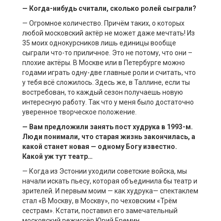
— Когда-нибудь считали, сколько ролей сыграли?
— Огромное количество. Причём таких, о которых
любой московский актёр не может даже мечтать! Из
35 моих однокурсников лишь единицы вообще
сыграли что-то приличное. Это не потому, что они –
плохие актёры. В Москве или в Петербурге можно
годами играть одну-две главные роли и считать, что
у тебя всё сложилось. Здесь же, в Таллине, если ты
востребован, то каждый сезон получаешь новую
интересную работу. Так что у меня было достаточно
уверенное творческое положение.
— Вам предложили занять пост худрука в 1993-м.
Люди понимали, что старая жизнь закончилась, а
какой станет новая — одному Богу известно.
Какой уж тут театр…
— Когда из Эстонии уходили советские войска, мы
начали искать пьесу, которая объединила бы театр и
зрителей. И первым моим — как худрука— спектаклем
стал «В Москву, в Москву», по чеховским «Трём
сестрам». Кстати, поставил его замечательный
московский режиссёр Юрий Еремин…