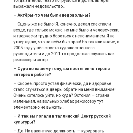
тогда затеяли, театр погрузился в долги, актёры
выражали недовольство…
— Актёры-то чем были недовольны?
— Сцены же не было! Я, конечно, делал спектакли
везде, где только можно, но мне было и человечески,
и творчески трудно бороться с непониманием. Я не
утверждаю, что во всём был прав! Но так или иначе, в
2005 году ушёл с поста художественного
руководителя и до 2011-го продолжал служить как
режиссёр и актёр…
— Судя по вашему тону, вы постепенно теряли
интерес к работе?
— Скорее, просто устал физически, да и здоровье
стало стучаться в дверь: обрати на меня внимание!
Очень хотелось уйти, но куда? Эстония — страна
маленькая, на вольных хлебах режиссёру тут
элементарно не выжить…
— И так вы попали в
таллинский
Центр русской
культуры?
— Да. На вакантную должность — курировать