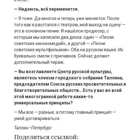
— Надеюсь, всё переменится.
— Я тоже. Да многое и теперь уже меняется. После
того как я расстался с театром, мой выход на сцену —
это в основном пение. И нашёлся продюсер, с
которым мы записали два диска: один — «Песни
советских кинокомедий», а другой — «Песни
советских мультфильмов». Оба на русском языке. Их
буквально смели с прилавков. Сейчас делают
дополнительный тираж.
— Вы возглавляете Центр русской культуры,
являетесь членом городского собрания
Таллина
,
председателем Союза русских просветительных и
благотворительных обществ
… Е
сть у вас во всей
этой многогранной работе какие-то
универсальные принципы?
— Мы все — разные, а потому главный принцип —
умей договариваться.
Таллин
–Петербург
Поделиться ссылкой: