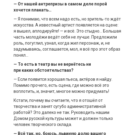
— От нашей
антрепризы
в самом деле порой
хочется плакать…
— Я понимаю, что всем надо есть, но зритель-то ждёт
искусства. А известный артист появляется на сцене:
я вышел, аплодируйте! — и всё. Это стыдно… Большая
часть молодёжи ведёт себя не лучше. Предложили
роль, погуглил, узнал, когда жил персонаж, и, не
задумываясь, соглашается, мол, я всё про этот образ
понял…
— То есть в
театр
вы не вернётесь ни
при
каких
обстоятельствах?
— Если появится хорошая пьеса, актёров я найду.
Помимо прочего, есть сцена, где можно всё это
воплотить, и, значит, многое можно придумать!
Кстати, почему вы считаете, что я отошёл от
творчества и занят сугубо административной
работой? Это далеко не так. Руководить нашим
Домом русской культуры может и должен только
человек творческого склада.
— Всё так, но, боюсь, львиную долю вашего