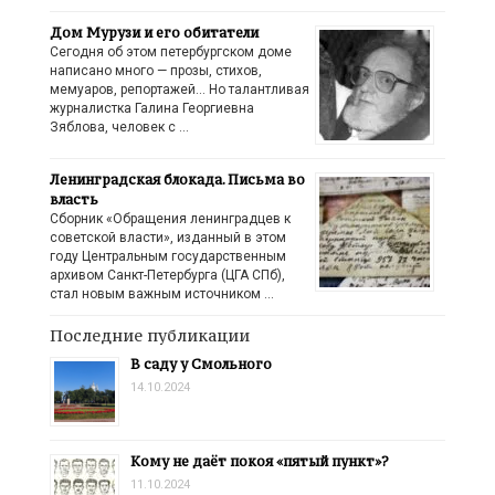
Дом Мурузи и его обитатели
Сегодня об этом петербургском доме
написано много — прозы, стихов,
мемуаров, репортажей… Но талантливая
журналистка Галина Георгиевна
Зяблова, человек с …
Ленинградская блокада. Письма во
власть
Сборник «Обращения ленинградцев к
советской власти», изданный в этом
году Центральным государственным
архивом Санкт-Петербурга (ЦГА СПб),
стал новым важным источником …
Последние публикации
В саду у Смольного
14.10.2024
Кому не даёт покоя «пятый пункт»?
11.10.2024