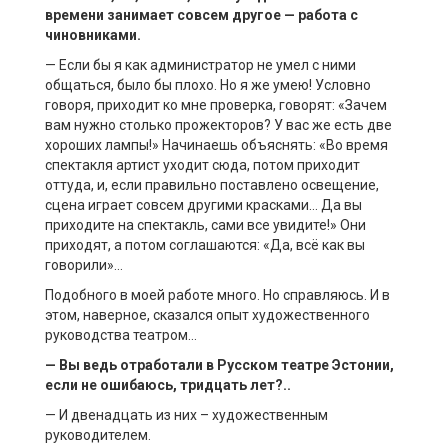
времени занимает совсем другое — работа с
чиновниками.
— Если бы я как администратор не умел с ними
общаться, было бы плохо. Но я же умею! Условно
говоря, приходит ко мне проверка, говорят: «Зачем
вам нужно столько прожекторов? У вас же есть две
хороших лампы!» Начинаешь объяснять: «Во время
спектакля артист уходит сюда, потом приходит
оттуда, и, если правильно поставлено освещение,
сцена играет совсем другими красками… Да вы
приходите на спектакль, сами все увидите!» Они
приходят, а потом соглашаются: «Да, всё как вы
говорили»…
Подобного в моей работе много. Но справляюсь. И в
этом, наверное, сказался опыт художественного
руководства театром…
— Вы ведь отработали в Русском театре Эстонии,
если не ошибаюсь, тридцать лет?..
— И двенадцать из них – художественным
руководителем.