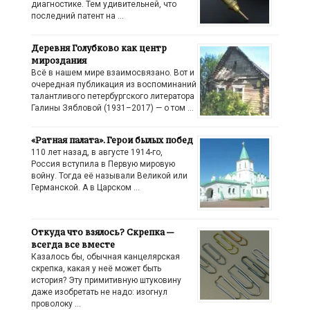
диагностике. Тем удивительней, что
последний патент на …
Деревня Голубково как центр
мироздания
Всё в нашем мире взаимосвязано. Вот и
очередная публикация из воспоминаний
талантливого петербургского литератора
Галины Зябловой (1931–2017) — о том …
«Ратная палата». Герои былых побед
110 лет назад, в августе 1914-го,
Россия вступила в Первую мировую
войну. Тогда её называли Великой или
Германской. А в Царском …
Откуда что взялось? Скрепка —
всегда все вместе
Казалось бы, обычная канцелярская
скрепка, какая у неё может быть
история? Эту примитивную штуковину
даже изобретать не надо: изогнул
проволоку …