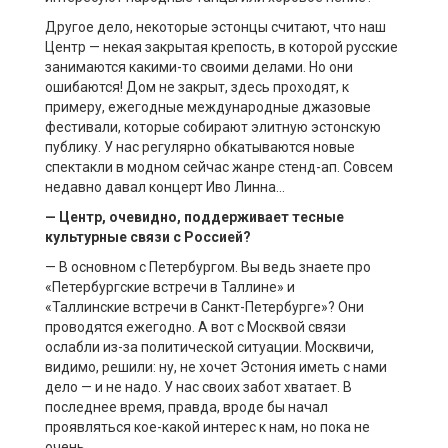
Другое дело, некоторые эстонцы считают, что наш
Центр — некая закрытая крепость, в которой русские
занимаются какими-то своими делами. Но они
ошибаются! Дом не закрыт, здесь проходят, к
примеру, ежегодные международные джазовые
фестивали, которые собирают элитную эстонскую
публику. У нас регулярно обкатываются новые
спектакли в модном сейчас жанре стенд-ап. Совсем
недавно давал концерт Иво Линна…
— Центр, очевидно, поддерживает тесные
культурные связи с Россией?
— В основном с Петербургом. Вы ведь знаете про
«Петербургские встречи в Таллине» и
«Таллинские встречи в Санкт-Петербурге»? Они
проводятся ежегодно. А вот с Москвой связи
ослабли из-за политической ситуации. Москвичи,
видимо, решили: ну, не хочет Эстония иметь с нами
дело — и не надо. У нас своих забот хватает. В
последнее время, правда, вроде бы начал
проявляться кое-какой интерес к нам, но пока не
очень…