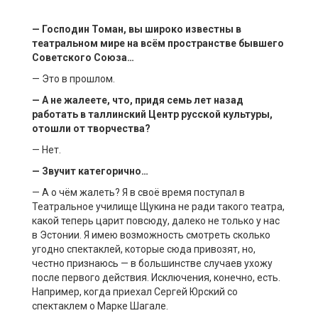
— Господин
Томан
, вы широко известны в
театральном мире на всём пространстве бывшего
Советского Союза…
— Это в прошлом.
— А не жалеете, что, придя семь лет назад
работать в
таллинский
Центр русской культуры,
отошли от творчества?
— Нет.
— Звучит категорично…
— А о чём жалеть? Я в своё время поступал в
Театральное училище Щукина не ради такого театра,
какой теперь царит повсюду, далеко не только у нас
в Эстонии. Я имею возможность смотреть сколько
угодно спектаклей, которые сюда привозят, но,
честно признаюсь — в большинстве случаев ухожу
после первого действия. Исключения, конечно, есть.
Например, когда приехал Сергей Юрский со
спектаклем о Марке Шагале.