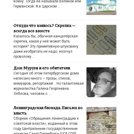
войну. Тогда её называли Великой или
Германской. А в Царском …
Откуда что взялось? Скрепка —
всегда все вместе
Казалось бы, обычная канцелярская
скрепка, какая у неё может быть
история? Эту примитивную штуковину
даже изобретать не надо: изогнул
проволоку …
Дом Мурузи и его обитатели
Сегодня об этом петербургском доме
написано много — прозы, стихов,
мемуаров, репортажей… Но талантливая
журналистка Галина Георгиевна
Зяблова, человек с …
Ленинградская блокада. Письма во
власть
Сборник «Обращения ленинградцев к
советской власти», изданный в этом
году Центральным государственным
архивом Санкт-Петербурга (ЦГА СПб),