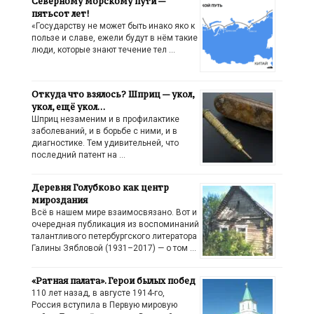
Северному морскому пути —
пятьсот лет!
«Государству не может быть инако яко к
пользе и славе, ежели будут в нём такие
люди, которые знают течение тел …
Откуда что взялось? Шприц — укол,
укол, ещё укол…
Шприц незаменим и в профилактике
заболеваний, и в борьбе с ними, и в
диагностике. Тем удивительней, что
последний патент на …
Деревня Голубково как центр
мироздания
Всё в нашем мире взаимосвязано. Вот и
очередная публикация из воспоминаний
талантливого петербургского литератора
Галины Зябловой (1931–2017) — о том …
«Ратная палата». Герои былых побед
110 лет назад, в августе 1914-го,
Россия вступила в Первую мировую