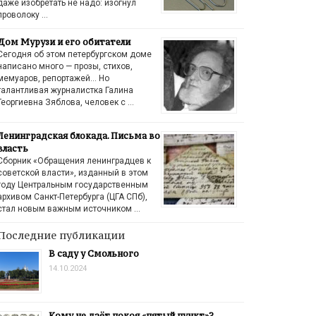
даже изобретать не надо: изогнул
проволоку …
Дом Мурузи и его обитатели
Сегодня об этом петербургском доме
написано много — прозы, стихов,
мемуаров, репортажей… Но
талантливая журналистка Галина
Георгиевна Зяблова, человек с …
Ленинградская блокада. Письма во
власть
Сборник «Обращения ленинградцев к
советской власти», изданный в этом
году Центральным государственным
архивом Санкт-Петербурга (ЦГА СПб),
стал новым важным источником …
Последние публикации
В саду у Смольного
14.10.2024
Кому не даёт покоя «пятый пункт»?