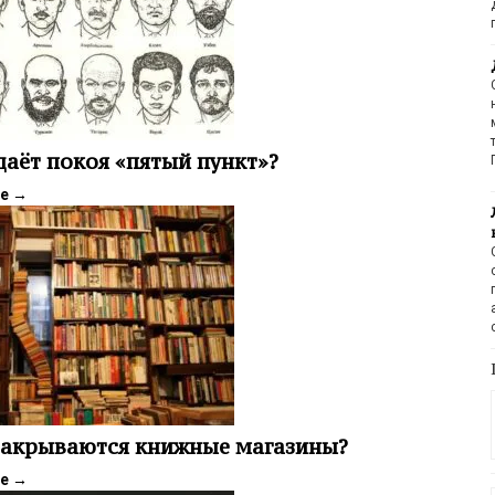
даёт покоя «пятый пункт»?
ее
→
закрываются книжные магазины?
ее
→