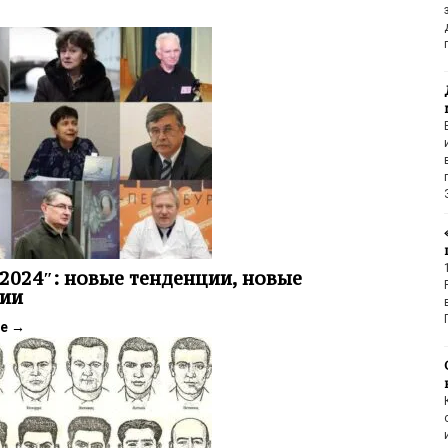
2024″: новые тенденции, новые
ии
ее
→