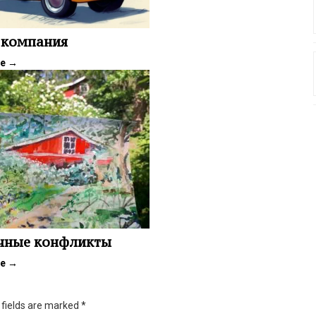
 компания
ее
→
чные конфликты
ее
→
d fields are marked
*