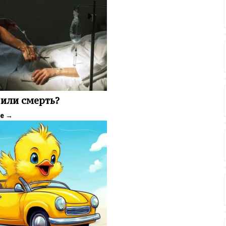
или смерть?
ее
→