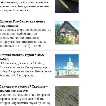
заболеваний, и в борьбе с ними, и в
диагностике. Тем удивительней, что
последний патент на …
Деревня Голубково как центр
мироздания
Всё в нашем мире взаимосвязано. Вот
и очередная публикация из
воспоминаний талантливого
петербургского литератора Галины
Зябловой (1931–2017) — о том …
«Ратная палата». Герои былых
побед
110 лет назад, в августе 1914-го,
Россия вступила в Первую мировую
войну. Тогда её называли Великой или
Германской. А в Царском …
Откуда что взялось? Скрепка —
всегда все вместе
Казалось бы, обычная канцелярская
скрепка, какая у неё может быть
история? Эту примитивную штуковину