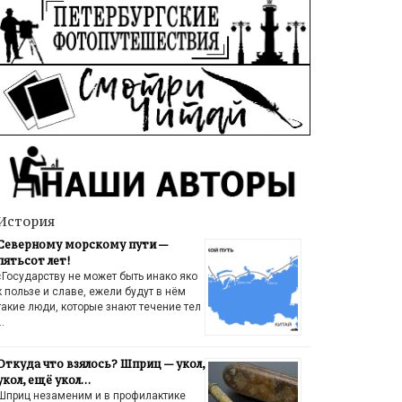
История
Северному морскому пути —
пятьсот лет!
«Государству не может быть инако яко
к пользе и славе, ежели будут в нём
такие люди, которые знают течение тел
…
Откуда что взялось? Шприц — укол,
укол, ещё укол…
Шприц незаменим и в профилактике