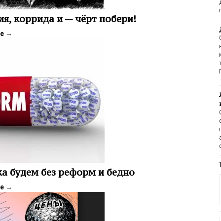
я, коррида и — чёрт побери!
ее
→
а будем без реформ и бедно
ее
→