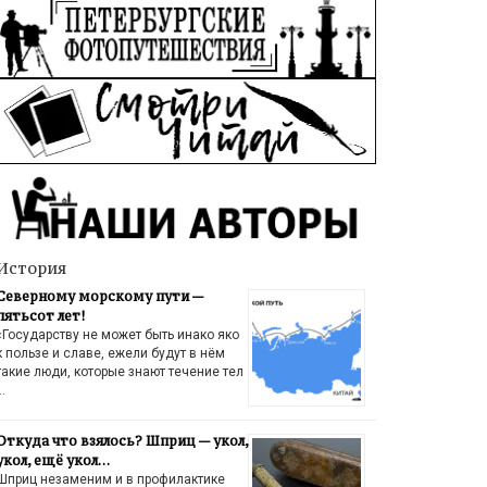
История
Северному морскому пути —
пятьсот лет!
«Государству не может быть инако яко
к пользе и славе, ежели будут в нём
такие люди, которые знают течение тел
…
Откуда что взялось? Шприц — укол,
укол, ещё укол…
Шприц незаменим и в профилактике