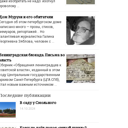
даже изобретать не надо: изогнул
проволоку …
Дом Мурузи и его обитатели
Сегодня об этом петербургском доме
написано много — прозы, стихов,
мемуаров, репортажей… Но
талантливая журналистка Галина
Георгиевна Зяблова, человек с …
Ленинградская блокада. Письма во
власть
Сборник «Обращения ленинградцев к
советской власти», изданный в этом
году Центральным государственным
архивом Санкт-Петербурга (ЦГА СПб),
стал новым важным источником …
Последние публикации
В саду у Смольного
14.10.2024
Кому не даёт покоя «пятый пункт»?