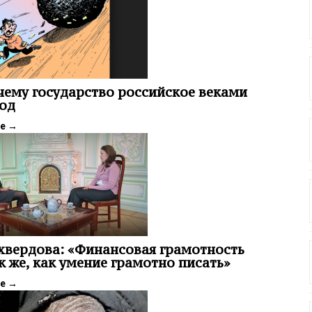
чему государство российское веками
од
ее
→
вердова: «Финансовая грамотность
к же, как умение грамотно писать»
ее
→