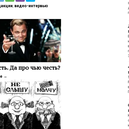
дакции
,
видео-интервью
сть. Да про чью честь?
ее
→