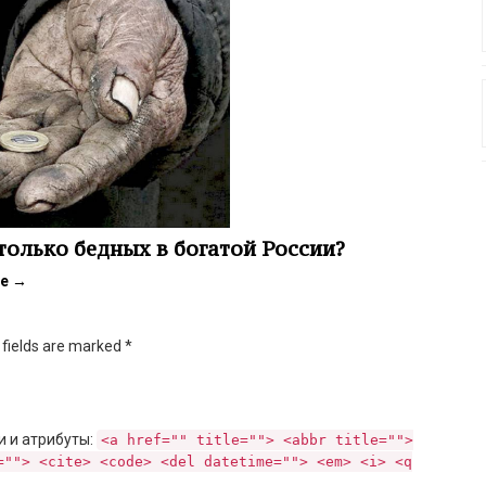
только бедных в богатой России?
ее
→
d fields are marked
*
и и атрибуты:
<a href="" title=""> <abbr title="">
=""> <cite> <code> <del datetime=""> <em> <i> <q