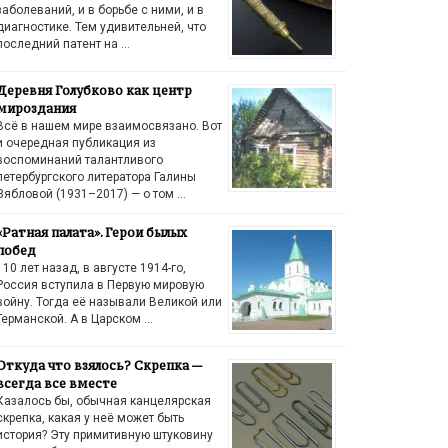
заболеваний, и в борьбе с ними, и в
диагностике. Тем удивительней, что
последний патент на …
Деревня Голубково как центр
мироздания
Всё в нашем мире взаимосвязано. Вот
и очередная публикация из
воспоминаний талантливого
петербургского литератора Галины
Зябловой (1931–2017) — о том …
«Ратная палата». Герои былых
побед
110 лет назад, в августе 1914-го,
Россия вступила в Первую мировую
войну. Тогда её называли Великой или
Германской. А в Царском …
Откуда что взялось? Скрепка —
всегда все вместе
Казалось бы, обычная канцелярская
скрепка, какая у неё может быть
история? Эту примитивную штуковину