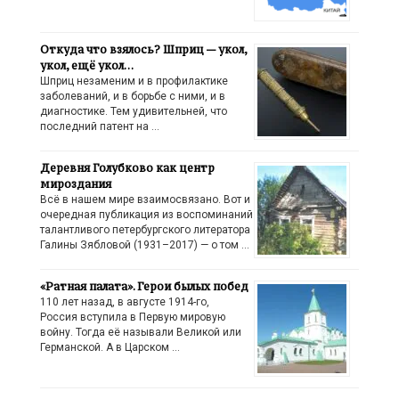
Откуда что взялось? Шприц — укол,
укол, ещё укол…
Шприц незаменим и в профилактике
заболеваний, и в борьбе с ними, и в
диагностике. Тем удивительней, что
последний патент на …
Деревня Голубково как центр
мироздания
Всё в нашем мире взаимосвязано. Вот и
очередная публикация из воспоминаний
талантливого петербургского литератора
Галины Зябловой (1931–2017) — о том …
«Ратная палата». Герои былых побед
110 лет назад, в августе 1914-го,
Россия вступила в Первую мировую
войну. Тогда её называли Великой или
Германской. А в Царском …