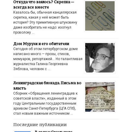
Откуда что взялось? Скрепка —
всегда все вместе
Казалось бы, обычная канцелярская
скрепка, какая у неё может быть
история? Эту примитивную штуковину
даже изобретать не надо: изогнул
проволоку …
Дом Мурузи и его обитатели
Сегодня об этом петербургском доме
написано много — прозы, стихов,
мемуаров, репортажей… Но талантливая
журналистка Галина Георгиевна
Зяблова, человек с …
Ленинградская блокада. Письма во
власть
Сборник «Обращения ленинградцев к
советской власти», изданный в этом
году Центральным государственным
архивом Санкт-Петербурга (ЦГА СПб),
стал новым важным источником …
Последние публикации