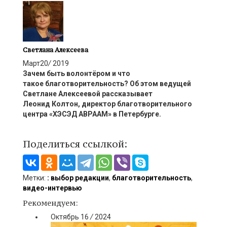
Светлана Алексеева
Март
20
/
2019
Зачем быть волонтёром
и
что
такое
благотворительность
? Об этом ведущей
Светлане Алексеевой рассказывает
Леонид
Колтон
, директор благотворительного
центра «ХЭСЭД АВРААМ» в Петербурге.
Поделиться ссылкой:
Метки:
: выбор редакции
,
благотворительность
,
видео-интервью
Рекомендуем:
Октябрь
16
/
2024