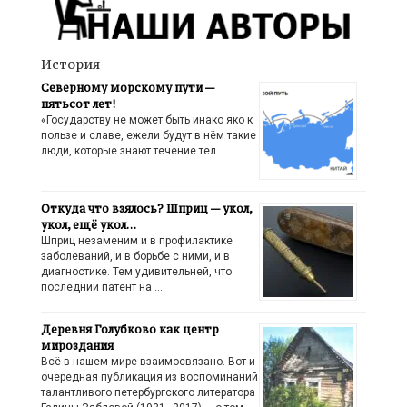
История
Северному морскому пути —
пятьсот лет!
«Государству не может быть инако яко к
пользе и славе, ежели будут в нём такие
люди, которые знают течение тел …
Откуда что взялось? Шприц — укол,
укол, ещё укол…
Шприц незаменим и в профилактике
заболеваний, и в борьбе с ними, и в
диагностике. Тем удивительней, что
последний патент на …
Деревня Голубково как центр
мироздания
Всё в нашем мире взаимосвязано. Вот и
очередная публикация из воспоминаний
талантливого петербургского литератора