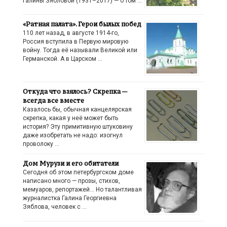
Галины Зябловой (1931–2017) — о том …
«Ратная палата». Герои былых побед
110 лет назад, в августе 1914-го,
Россия вступила в Первую мировую
войну. Тогда её называли Великой или
Германской. А в Царском …
Откуда что взялось? Скрепка —
всегда все вместе
Казалось бы, обычная канцелярская
скрепка, какая у неё может быть
история? Эту примитивную штуковину
даже изобретать не надо: изогнул
проволоку …
Дом Мурузи и его обитатели
Сегодня об этом петербургском доме
написано много — прозы, стихов,
мемуаров, репортажей… Но талантливая
журналистка Галина Георгиевна
Зяблова, человек с …