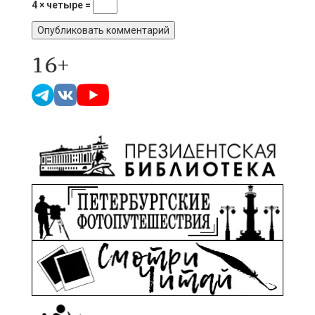
4 × четыре =
16+