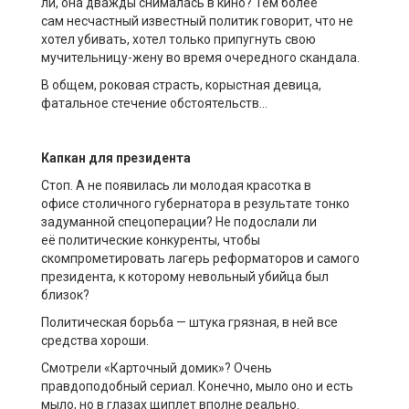
ли
,
она
дважды сн
има
лась в кино
?
Тем более
с
ам
несчастный известный политик
говорит, что не
хотел убивать, хотел только припугнуть
свою
мучительницу-жену
во время очередного скандала
.
В общем, р
оковая страсть, корыстная девица,
фатальное стечение обстоятельств…
Капкан для президента
Стоп. А
не появилась ли
молодая
красотка
в
офисе
столичного
губернатора
в результате тонко
задуманной спецоперации
?
Не подослали ли
её
политические конкуренты, чтобы
скомпрометировать лагерь реформаторов и самого
президента, к которому невольный убийца был
близок
?
Политическая борьба
—
штука грязная,
в ней
все
средства хороши
.
Смотрели «Карточный домик»? Очень
правдоподобный сериал
. Конечно, мыло оно и есть
мыло, но в глазах щиплет вполне реально.