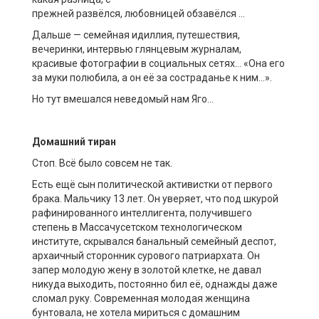
прежней
разв
ё
лся,
любовниц
ей
об
зав
ё
л
ся
…
Дальше — с
емейная идиллия, путешествия,
вечеринки, интервью глянцевым журналам,
красивые фотографии в социальных сетях… «Она его
за муки полюбила, а он е
ё
за состраданье к ним…»
.
Но тут вмешался неведомый нам Яго…
Домашний тиран
Стоп. Вс
ё
было совсем не так.
Есть ещ
ё
сын
политической активистки
от первого
брака. Мальчику 13 лет. Он уверяет, что под шкурой
рафинированного интеллигента, получившего
степень в Массачусетском технологическом
институте
,
скрывался банальный семейный деспот,
архаичный сторонник су
р
ового патриархата
.
О
н
запер молодую жену в золотой клетке, не давал
никуда выходить, постоянно бил е
ё
, однажды даже
сломал руку. Современная молодая женщина
бунтовала, не хотела мириться с домашним