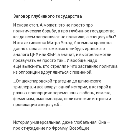
Заговор глубинного государства
И снова с
топ. А может
,
это не просто про
политическую борьбу, а про глубинное государство,
когда всем заправляют не политики, а спецслужбы?
И эта
активистка
Митра
Устад
, богемная красотка,
давно стала агентом какого-нибудь иранского
аналога ЦРУ или ФБР, а значит
,
и выстрелы могли
прозвучать не просто так
… И
вообще, надо
ещ
ё
выяснить, кто стрелял и что заставило политика
из оппозиции вдруг явиться с повинной
.
…
От шекспировской трагедии до шпионского
триллера
, и всё
вокруг одной истории, в которой в
разных пропорциях перемешаны любовь, измена,
феминизм, эмансипация, политические
интриги и
провокации спецслужб…
История универсальная, даже глобальная.
Она —
про
отчуждение по
Фромму
. Всеобщее