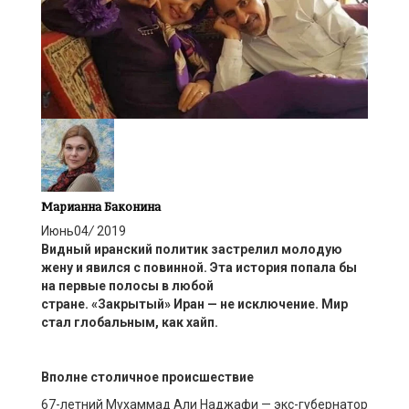
Марианна Баконина
Июнь
04
/
2019
Видный
иранский
политик
застрел
ил молодую
жену и явился с повинной.
Эта история попала бы
на первые полосы в любой
стране.
«Закрытый»
Иран
—
не исключение. Мир
стал глобальным, как
хайп
.
Вполне столичное
происшествие
67-летний Мухаммад Али
Наджафи
—
экс-
губернатор