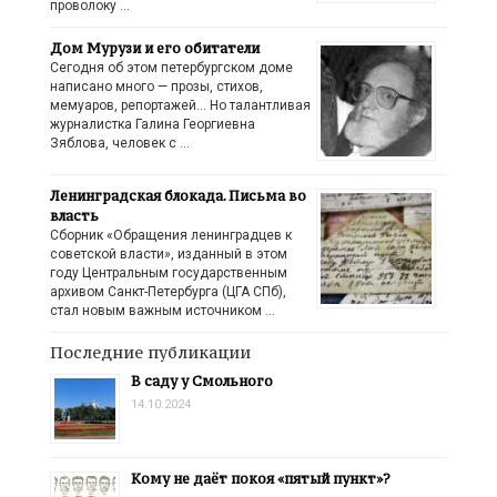
проволоку …
Дом Мурузи и его обитатели
Сегодня об этом петербургском доме
написано много — прозы, стихов,
мемуаров, репортажей… Но талантливая
журналистка Галина Георгиевна
Зяблова, человек с …
Ленинградская блокада. Письма во
власть
Сборник «Обращения ленинградцев к
советской власти», изданный в этом
году Центральным государственным
архивом Санкт-Петербурга (ЦГА СПб),
стал новым важным источником …
Последние публикации
В саду у Смольного
14.10.2024
Кому не даёт покоя «пятый пункт»?