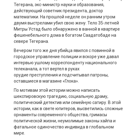
Тегерана,
экс-
министр науки и образования,
действующий советник президента, доктор
математики
. На прошлой неделе он р
анним утром
двумя выстрелами убил
сво
ю жену. Тело 35-летней
Митры
Устад
было обнаружено в ванной в квартире
фешенебельного дома в богатом
Саадатобаде
на
севере Тегерана.
В
ечером того же
д
ня
убийца
явился с повинной в
городское управление полиции и вскоре уже давал
интервью ушлому корреспонденту национального
телеканала, а тот вертел в руках
орудие
преступления
и подсчитывал патроны,
оставшиеся в магазине «
Глока
».
По мотивам этой истории можно написать
шекспировскую трагедию, социальную драму,
политический детектив или семейную сатиру. В этой
истории
,
как
в свете юпитеров
,
высветились сложные
орнаменты современного общества, гримасы
политической жизни, неумолимые законы
хайпа
и
фатальное одиночество индивида в глобальном
мире.