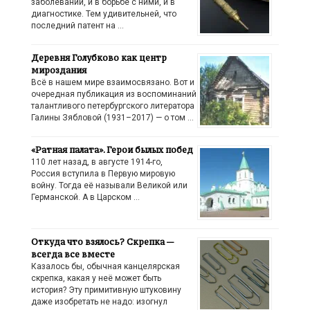
заболеваний, и в борьбе с ними, и в
диагностике. Тем удивительней, что
последний патент на …
Деревня Голубково как центр
мироздания
Всё в нашем мире взаимосвязано. Вот и
очередная публикация из воспоминаний
талантливого петербургского литератора
Галины Зябловой (1931–2017) — о том …
«Ратная палата». Герои былых побед
110 лет назад, в августе 1914-го,
Россия вступила в Первую мировую
войну. Тогда её называли Великой или
Германской. А в Царском …
Откуда что взялось? Скрепка —
всегда все вместе
Казалось бы, обычная канцелярская
скрепка, какая у неё может быть
история? Эту примитивную штуковину
даже изобретать не надо: изогнул