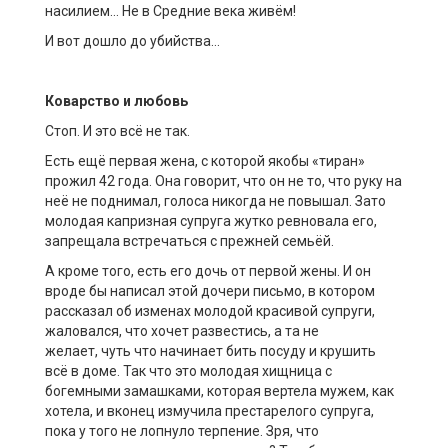
насилием
… Н
е в Средние века жив
ё
м
!
И вот дошло до убийства…
Коварство и любовь
Стоп.
И это всё
не так.
Есть ещ
ё
первая жена, с которой якобы «тиран»
прожил 42 года. Она говорит, что он не то, что руку на
не
ё
не поднимал, голоса никогда не повышал. Зато
молодая капризная супруга жутко ревновала его,
запрещал
а встречаться с прежней семь
ё
й.
А
кроме того,
есть его дочь от первой жены
.
И
он
вроде бы написал
этой дочери
письмо, в котором
рассказ
ал
об изменах молодой красивой супруги,
жал
овал
ся, что хочет развестись, а та не
желает,
чуть
что начинает бить посуду и крушить
вс
ё
в доме. Так что
это
молод
ая
хищниц
а
с
богемными замашками,
которая вертела мужем, как
хотела
,
и вконец измучила престарелого супруга,
пока у того не лопнуло терпение.
З
ря
,
что