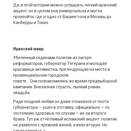
Да, в
этой истории можно услышать легкий иранский
акцент, но в целом она универсальна и могла
произойти, где угодно от Вашингтона и Москвы до
Канберры
и
Токио.
Иранский мавр
Убелё
нный сединами политик из лагеря
реформаторов, губернат
ор Тегерана и
молодая
красавица-
активистка, претендующая на место в
провинциальном городском
совете
…
О
ни
познакомились
во время предвыборной
к
а
мпании. Внезапная страсть, пылкий роман,
свадьба.
Ради поздней любви он даже отказ
ал
ся от поста
губернатора
—
уш
ё
л в отставку, официально
—
по
состоянию здоровья, по слухам
—
из-за второго
брака. Тут
уж
отч
ё
тливый исламский акцент: политик
не разв
ё
лся с прежней женой, а взял вторую. Но
какая разница,
с