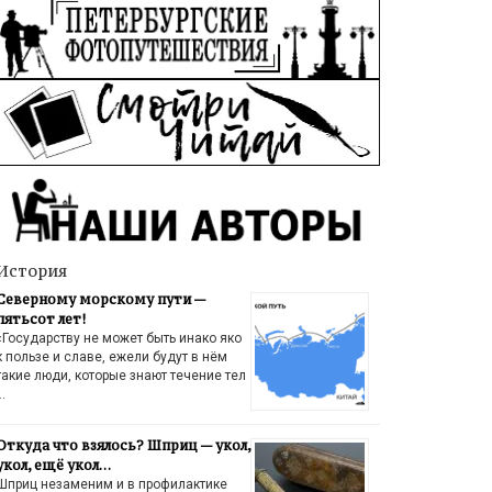
История
Северному морскому пути —
пятьсот лет!
«Государству не может быть инако яко
к пользе и славе, ежели будут в нём
такие люди, которые знают течение тел
…
Откуда что взялось? Шприц — укол,
укол, ещё укол…
Шприц незаменим и в профилактике