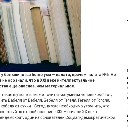
: у большинства
homo
ума — палата, причём палата №6. Но
 не осознали, что в
XXI
веке интеллектуальное
тва ещё опаснее, чем материальное.
 такая шутка: кто может считаться умным человеком? Тот,
ить Бабеля от Бебеля, Бебеля от Гегеля, Гегеля от Гоголя,
а кобеля от сучки… Сегодня уже необходимо уточнить, что
звестный во второй половине
XIX
— начале ХХ века
ал-демократ, один из основателей Социал-демократической