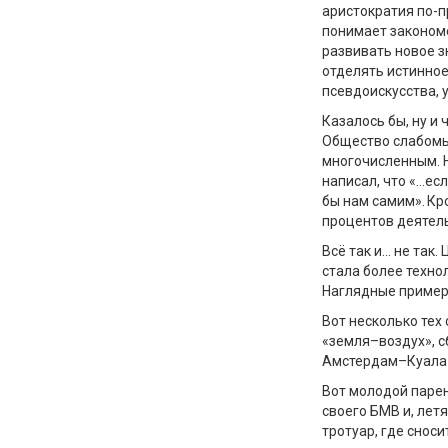
аристократия по-п
понимает законом
развивать новое з
отделять истинное
псевдоискусства, у
Казалось бы, ну и 
Общество слабомыс
многочисленным. 
написал, что «…
есл
бы нам самим».
Кр
процентов деятель
Всё так и… не так
стала более технол
Наглядные пример
Вот несколько тех
«земля–воздух», с
Амстердам–Куала-
Вот молодой парен
своего БМВ и, лет
тротуар, где сноси