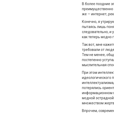
В более поздние 
преимущественно 
же — интернет, ре
Конечно, я утриру
пытаясь лишь поня
следовательно, и 
как теперь модно г
Так вот, мне кажет
требовали от люде
Тем не менее, общ
постепенно уступа
мыслительная спо
При этом интелле
идеологического п
интеллектуализма,
потерялись ориент
информационном по
модной эстрадной 
множеством жертв
Впрочем, совреме