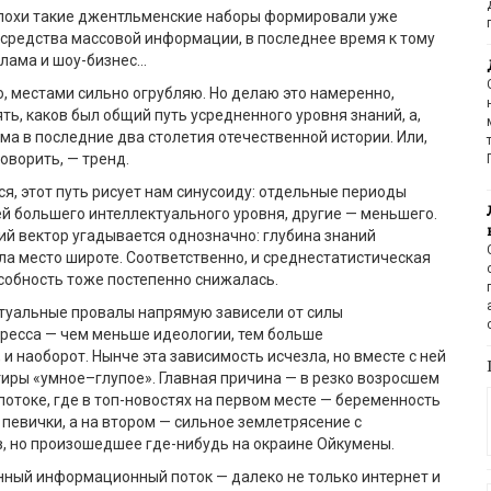
эпохи такие джентльменские наборы формировали уже
средства массовой информации, в последнее время к тому
клама и шоу-бизнес…
ю, местами сильно огрубляю. Но делаю это намеренно,
ть, каков был общий путь усредненного уровня знаний, а,
ума в последние два столетия отечественной истории. Или,
оворить, — тренд.
ся, этот путь рисует нам синусоиду: отдельные периоды
й большего интеллектуального уровня, другие — меньшего.
ий вектор угадывается однозначно: глубина знаний
ла место широте. Соответственно, и среднестатистическая
собность тоже постепенно снижалась.
ктуальные провалы напрямую зависели от силы
ресса — чем меньше идеологии, тем больше
 и наоборот. Нынче эта зависимость исчезла, но вместе с ней
иры «умное–глупое». Главная причина — в резко возросшем
токе, где в топ-новостях на первом месте — беременность
певички, а на втором — сильное землетрясение с
, но произошедшее где-нибудь на окраине Ойкумены.
нный информационный поток — далеко не только интернет и