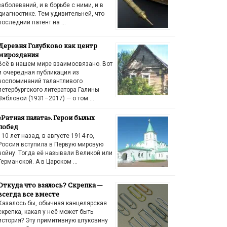
заболеваний, и в борьбе с ними, и в
диагностике. Тем удивительней, что
последний патент на …
Деревня Голубково как центр
мироздания
Всё в нашем мире взаимосвязано. Вот
и очередная публикация из
воспоминаний талантливого
петербургского литератора Галины
Зябловой (1931–2017) — о том …
«Ратная палата». Герои былых
побед
110 лет назад, в августе 1914-го,
Россия вступила в Первую мировую
войну. Тогда её называли Великой или
Германской. А в Царском …
Откуда что взялось? Скрепка —
всегда все вместе
Казалось бы, обычная канцелярская
скрепка, какая у неё может быть
история? Эту примитивную штуковину