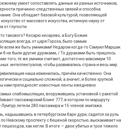
режнему умеет сопоставлять данные из разных источников,
ерности причинно-следственных связей и способна
нание. Она обладает базовой культурой, позволяющей
 искусство от массового искусства, истинную науку от
м от глупости.
что такового? Кесарю кесарево, а Богу Божие.
лящих всегда, от царя Гороха, было самым
Не всем же быть умниками! Недаром когда-то Самуил Маршак
и б не были другие дураками, / То дураками быть пришлось
оме того, те же умники считают, достаточно максимум 10
ных интеллектуалов, чтобы развивались страна и весь мир.
. Цивилизация наша изменилась, причём качественно. Она
огически и социально сложной, а значит, и более хрупкой.
ы нам преподносят новостные ленты ежедневно.
 самых слабомыслящих, вооружившись установкой с ракетой
бивают пассажирский Боинг 777, в котором по маршруту
Лумпур летели 283 пассажира и 15 членов экипажа.
ь, надышавшись в петербургском баре дури, садится за руль
я по Невскому проспекту с бешеной скоростью, выскакивает на
т пешеходов, как кегли. В итоге — двое убитых и трое тяжело