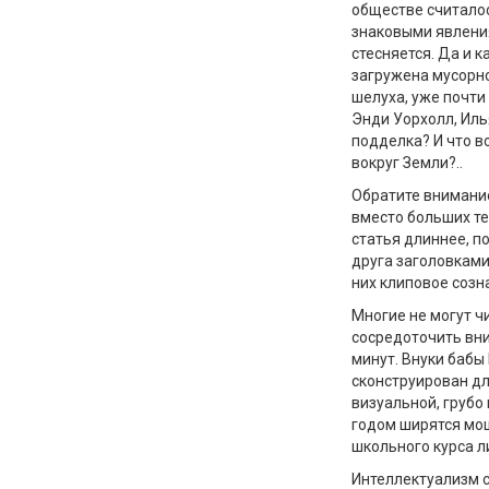
обществе считалос
знаковыми явления
стесняется. Да и к
загружена мусорно
шелуха, уже почти
Энди Уорхолл, Илья
подделка? И что в
вокруг Земли?..
Обратите внимание
вместо больших те
статья длиннее, п
друга заголовкам
них клиповое созн
Многие не могут чи
сосредоточить вни
минут. Внуки бабы 
сконструирован дл
визуальной, грубо
годом ширятся мо
школьного курса л
Интеллектуализм 