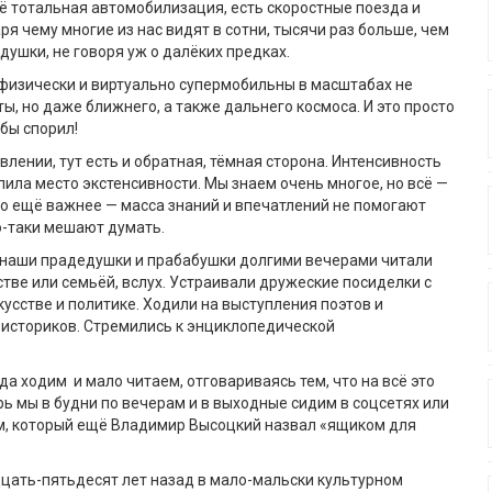
ё тотальная автомобилизация, есть скоростные поезда и
ря чему многие из нас видят в сотни, тысячи раз больше, чем
душки, не говоря уж о далёких предках.
физически и виртуально супермобильны в масштабах не
ты, но даже ближнего, а также дальнего космоса. И это просто
 бы спорил!
явлении, тут есть и обратная, тёмная сторона. Интенсивность
пила место экстенсивности. Мы знаем очень многое, но всё —
то ещё важнее — масса знаний и впечатлений не помогают
о-таки мешают думать.
д наши прадедушки и прабабушки долгими вечерами читали
стве или семьёй, вслух. Устраивали дружеские посиделки с
кусстве и политике. Ходили на выступления поэтов и
 историков. Стремились к энциклопедической
да ходим и мало читаем, отговариваясь тем, что на всё это
рь мы в будни по вечерам и в выходные сидим в соцсетях или
м, который ещё Владимир Высоцкий назвал «ящиком для
цать-пятьдесят лет назад в мало-мальски культурном