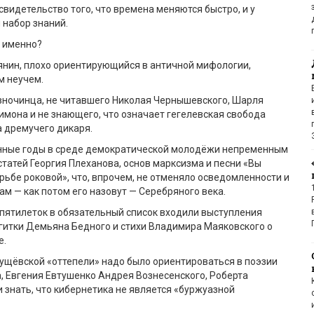
свидетельство того, что времена меняются быстро, и у
 набор знаний.
й именно?
янин, плохо ориентирующийся в античной мифологии,
м неучем.
зночинца, не читавшего Николая Чернышевского, Шарля
имона и не знающего, что означает гегелевская свобода
а дремучего дикаря.
ные годы в среде демократической молодёжи непременным
статей Георгия Плеханова, основ марксизма и песни «Вы
рьбе роковой», что, впрочем, не отменяло осведомленности и
ам — как потом его назовут — Серебряного века.
пятилеток в обязательный список входили выступления
гитки Демьяна Бедного и стихи Владимира Маяковского о
е.
ущёвской «оттепели» надо было ориентироваться в поэзии
, Евгения Евтушенко Андрея Вознесенского, Роберта
 знать, что кибернетика не является «буржуазной