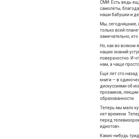
СМИ. Есть ведь ещ
самолёты, благода
наши бабушки и де
Мы, сегодняшние, 
только всей плане
замечательно, кто
Но, как во всяком 
наших знаний усту
поверхностно. И ч
нам, а чаще прост
Ещё лет сто наза
книги — в одиноче
дискуссиями об ис
прозаиков, лекции
образованности.
Теперь мы мало ку
нет времени. Тепе
перед телевизоро
идиотов».
Каких-нибудь трид