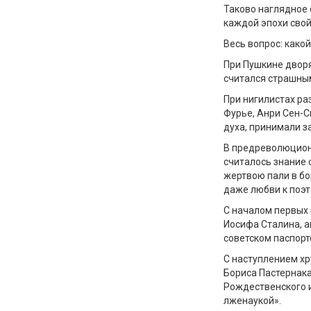
Таково наглядное 
каждой эпохи свой
Весь вопрос: како
При Пушкине двор
считался страшны
При нигилистах ра
Фурье, Анри Сен-С
духа, принимали з
В предреволюцион
считалось знание 
жертвою пали в бо
даже любви к поэт
С началом первых 
Иосифа Сталина, а
советском паспорт
С наступлением хр
Бориса Пастернака
Рождественского и
лженаукой».