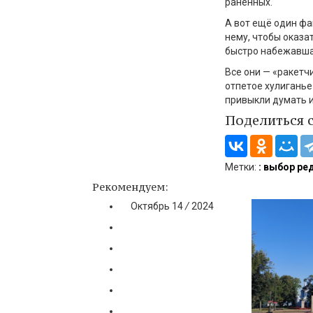
раненных.
А вот ещё один фа
нему, чтобы оказа
быстро набежавшая
Все они — «ракетч
отпетое хулиганье 
привыкли думать и
Поделиться 
Метки:
: выбор ре
Рекомендуем:
Октябрь
14
/
2024