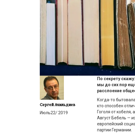
По секрету скажу
мы до сих пор ещё
расслоение общес
Когда-то бытовала
Сергей Ачильдиев
кто способен отлич
Гоголя от кобеля, 
Июль
22
/
2019
Август Бебель — и
европейский соци
партии Германии.