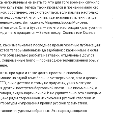
ь неприличным не знать то, что для того времени служило
ми культуры. Теперь таких провалов в познании мало кто
акой, собственно, резон стесняться, если память настолько
й информацией, что понять, где знаковые явления, а где
 невозможно. Вот, скажем, Мадонна, Борис Моисеев,
 Глазунов, Ольга Бузова, — это что, настоящая культура или
округ чего вращается — Земля вокруг Солнца или Солнце
, как измельчали в последнее время газетные публикации:
кстов теперь маленькие да вдобавок с картинками, а если
очти обязательно разбита на главки, отделённые друг от
и. Современные
homo
— производное телевизионной эры, у
ание.
тать про одно и то же долго, просто не способны
мание на одной теме больше четверти часа, а то и десяти
ЕГЭ, они с детства к этому не приучены, у них мозг уже
я другой, постгуттенберговской эпохи — не письменной, а
 говоря, видео-картиночной. И не удивительно, что с каждым
щные ряды сторонников исключения русской классики из
итературы и упрощения правил русской грамматики.
становится уделом избранных. Эта нарождающаяся