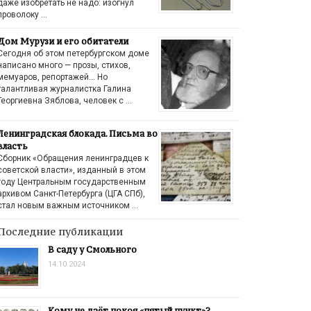
даже изобретать не надо: изогнул
проволоку …
Дом Мурузи и его обитатели
Сегодня об этом петербургском доме
написано много — прозы, стихов,
мемуаров, репортажей… Но
талантливая журналистка Галина
Георгиевна Зяблова, человек с …
Ленинградская блокада. Письма во
власть
Сборник «Обращения ленинградцев к
советской власти», изданный в этом
году Центральным государственным
архивом Санкт-Петербурга (ЦГА СПб),
стал новым важным источником …
Последние публикации
В саду у Смольного
14.10.2024
Кому не даёт покоя «пятый пункт»?