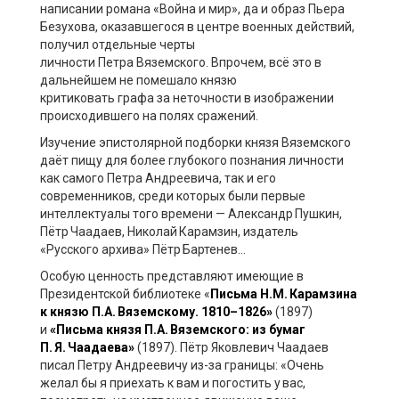
написании романа «Война и мир», да и образ Пьера
Безухова, оказавшегося в центре военн
ых действий,
получил отдельные
черты
личности
Петра
Вяземского.
Впрочем, всё это
в
дальнейшем
не помешало
князю
критиковать
графа
за неточности в изображении
происходившего на полях сражений.
Изучение эпистолярной подборки князя Вяземского
даёт пищу для более глубокого познания личности
как самого Петра Андреевича, так и его
современников, среди которых были первые
интеллектуалы того времени
— Александр
Пушкин,
П
ётр
Чаадаев, Н
иколай
Карамзин, издатель
«Русского архива» П
ётр
Бартенев
…
Особую ценность
представляют имеющие в
Президентской библиотеке
«
Письма Н.
М. Карамзина
к князю П.
А. Вяземскому. 1810–1826»
(1897)
и
«Письма князя П.
А. Вяземского: из бумаг
П. Я. Чаадаева»
(1897). Пётр Яковлевич Чаадаев
писал Петру Андреевичу из-за границы: «Очень
желал бы я приехать к вам и погостить у вас,