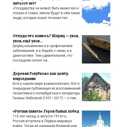
пятьсот лет!
«Государству не может быть инако яко к
пользе и славе, ежели будут в нём такие
люди, которые знают течение тел …
Откуда что взялось? Шприц — укол,
укол, ещё укол…
Шприц незаменим и в профилактике
заболеваний, и в борьбе с ними, и в
диагностике. Тем удивительней, что
последний патент на …
Деревня Голубково как центр
мироздания
Всё в нашем мире взаимосвязано. Вот и
очередная публикация из воспоминаний
талантливого петербургского литератора
Галины Зябловой (1931–2017) — о том …
«Ратная палата». Герои былых побед
110 лет назад, в августе 1914-го,
Россия вступила в Первую мировую
войну. Тогда её называли Великой или