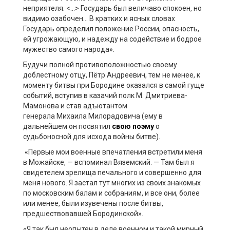
неприятеля. <…> Государь был величаво спокоен, но
видимо озабочен
… В
кратких и ясных словах
Государь определил положение России, опасность,
ей угрожающую, и надежду на содействие и
бодрое
мужество самого народа».
Будучи полной
противоположностью
своему
доблестному отцу, Пётр Андреевич, тем не менее, к
моменту битвы при Бородине оказался в самой гуще
событий, вступив в казачий полк М. Дмитриева-
Мамонова и став адъютантом
генерала
Михаила
Милорадовича (ему в
дальнейшем он посвяти
л
свою поэму
о
судьбоносной для исхода войны битве).
«Первые мои военные впечатления встретили меня
в Можайске,
— вспоминал
Вяземский.
—
Там был я
свидетелем зрелища печального и совершенно для
меня нового. Я застал тут многих из своих знакомых
по московским балам и собраниям, и все они, более
или менее, были изувечены после битвы,
предшествовавшей Бородинской».
«Я так был неопытен в деле военном и такой мирный