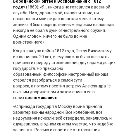
Бородинской битве и Воспоминания о 1812
годе»
(1869): «Я
…
никогда не готовился к военной
службе. Ни здоровье моё, ни воспитание, ни
наклонности мои не располагали меня к этому
званию. Я был
посредственным
ездоком на лошади,
никогда не брал в руки огнестрельного оружия.
Одним словом, ничего
не было во мне
воинственного».
Когда грянула война 1812 года, Пётру Вяземскому
исполнилось 20 лет, и ему сложно было осознать
причины и природу столкновения двух враждующих
государств. Но
прекрасно
образованный
,
философски настроенный юноша
старался разобраться в самой сути
вопроса,
а
потому посетил встречу Александра I с
высшим дворянством
и
затем описал её в
своих
воспоминаниях
:
«С приезда государя в Москву война приняла
характер войны народной. Все колебания, все
недоумения исчезли; всё отвердело, закалилось и
одушевилось в одном святом чувстве, что надобно
защищать Россию и спасти её от вторжения