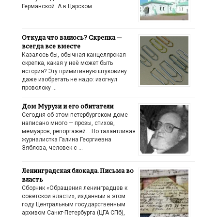
Германской. А в Царском …
Откуда что взялось? Скрепка —
всегда все вместе
Казалось бы, обычная канцелярская
скрепка, какая у неё может быть
история? Эту примитивную штуковину
даже изобретать не надо: изогнул
проволоку …
Дом Мурузи и его обитатели
Сегодня об этом петербургском доме
написано много — прозы, стихов,
мемуаров, репортажей… Но талантливая
журналистка Галина Георгиевна
Зяблова, человек с …
Ленинградская блокада. Письма во
власть
Сборник «Обращения ленинградцев к
советской власти», изданный в этом
году Центральным государственным
архивом Санкт-Петербурга (ЦГА СПб),