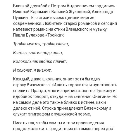
Близкой дружбой с Петром Андреевичем гордились
Николай Карамзин, Василий Жуковский, Александр
Пушкин… Его стихи высоко ценили многие
современники. Любители старых романсов и сегодня
напевают
романс на стихи Вяземского и музыку
Павла Булахова «Тройка»:
Тройка мчится, тройка скачет,
Вьётся пыль из-под копыт,
Колокольчик звонко плачет,
И хохочет, и визжит.
К
аждый, даже школьник, знает
хотя бы одну
строку
Вяземского
:
«И жить торопится,
и
чувствовать
спешит».
Правда, многие
приписыва
ю
т
её
Пушкину
и
вдобавок
говорят, откуда —
из «Евгения Онегина». Но
на самом деле это так же близко к истине, как и
далеко от неё. Строк
а
принадлежит Вяземскому и
служит эпиграфом к пушкинской поэме.
Писать так, чтобы
сам ты и
твои
произведения
продолжали жить среди твоих потомков через два