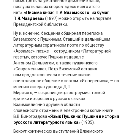
посмотреть на умственное движение ваше,
послушать ваших споров: здесь всего этого
нет».
«Письма князя П.А. Вяземского: из бумаг
П.Я. Чаадаева»
(1897) можно открыть на по
ртале
Президентской библиотеки.
Ну и, конечно, бесценна обширная переписка
Вяземского с Пушкиным.
Ставший в дальнейшем
литературным соратником поэта по обществу
«Арзамас»,
позже
—
сотрудником «Литературной
газеты»
, которую
Пушкин
издавал с
Антоном
Дельвиг
ом
, а также
пушкинского
«Современника», Пётр Вяземский оставил
нам
продолжавшееся
в течение жизни
эпистолярное общение с поэтом.
«Их переписка,
—
по
мнению литературоведа Д.П.
Мирского,
—
сокровищница остроумия, тонкой
критики и хорошего русского языка».
Взаимовлияния
друзей
в области
словесности
отражен
ы в электронной копии книги
В.
В. Виноградова
«Язык Пушкина: Пушкин и история
русского литературного языка»
(1935).
Вокруг критических выступлений Вяземского