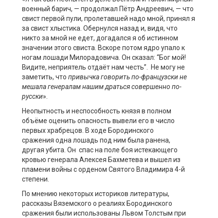
военный барич,
—
продолжал
Пётр Андреевич, —
что
свист первой пули, пролетавшей надо мной, принял я
за свист хлыстика. Обернулся назад и, видя, что
никто за мной не едет, догадался я об истинном
значении этого свиста. Вскоре потом ядро упало к
ногам лошади Милорадовича. Он сказал: “Бог мой!
Видите, неприятель отдаёт нам честь”. Не могу не
заметить, что
привычка говорить по-французски не
мешала генералам нашим драться совершенно по-
русски
».
Неопытность и неспособность
князя
в полном
объёме оценить опасность вывели его в число
первых храбрецов
. В ходе
Бородинского
сражения
одна лошадь
под ним была ранена
,
другая
убита
. О
н спас на поле боя истекающего
кровью
генерала Алексея
Бахметева
и вышел из
пламени войны с орденом
Святого Владимира 4-й
степени.
По мнению некоторых историков литературы,
рассказы Вяземского о реалиях Бородинского
сражения были использованы Львом Толстым при