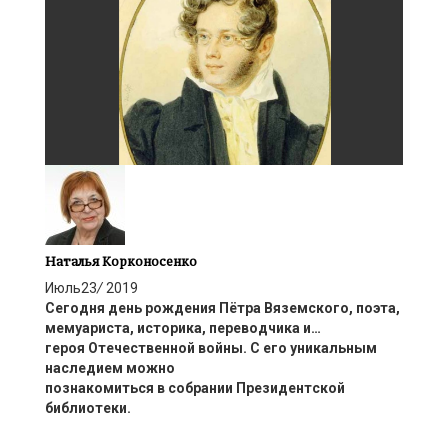
Наталья Корконосенко
Июль
23
/
2019
Сегодня день рождения
Пётр
а
Вяземск
ого
, поэт
а
,
мемуарист
а
, историк
а
, переводчик
а
и…
геро
я
Отечественной войны.
С его
уникальным
наследием
можно
познакомиться
в
собрании
Президентской
библиотеки
.