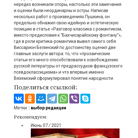
нередко возникали споры, настолько
эти замечания
и оценки
были неординарны и остры
.
Написав
несколько
работ
о произведения
х
Пушкина, он
предельно обнажил свою идейную и эстетическую
позицию в статье «Разговор классика с романтиком,
вместо предисловия к “Бахчисарайскому фонтану”»,
где в роли критика-романтика вывел самого себя.
Виссарион Белинский по достоинству оценил две
главные заслуги автора: то, что «прозаические
статьи его много
способствовали к освобождению
русской литературы от предрассудков французского
псевдоклассицизма» и что впервые именно
Вяземский сфо
рмулировал понятие народности.
Поделиться ссылкой:
Метки:
: выбор редакции
Рекомендуем:
Июнь
07
/
2021