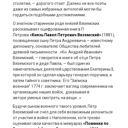
столетия
, — дорогого стоит. Далеко не все поэты
даже из самых избранных антологий могли бы
гордиться подобными достижениями
…
О знатном старинном роде князей Вяземских
рассказывает оцифрованная книга П.
Петрова
«Князь Павел Петрович Вяземский»
(1881),
посвящённая сыну Петра
Андреевича
—
известному
дипломату, основателю Общества любителей
древней письменности. «Кн. Андрей Иванович
Вяземский,
—
говорится в книге об отце Петра
Вяземского и деде Павла,
—
был один из
замечательных деятелей царствования Екатерины II,
при которой он сделал карьеру
генерал-поручика
, а
затем тайного советника. Его
“
Записка
военная
”
1774 г. заключает взгляд современника на
организацию наших войск, доказывая в
авторе
уменье
смотреть на вещи
…
».
Будучи сыном
военного такого уровня, Пётр
Вяземский не счёл для себя возможным уклониться
от участия в войне с Наполеоном, хотя трезво
оценивал свои качества в мемуарах
«Поминки по