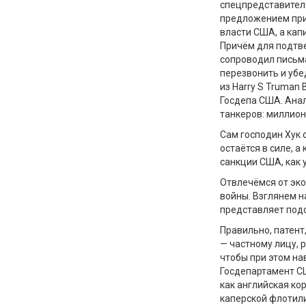
спецпредставите
предложением прив
власти США
, а ка
Прич
ё
м для подтв
сопроводил письм
перезвонить и убе
из
Harry
S
Truman
Госдепа США. Ана
танкеров:
м
иллион
Сам господин Хук 
оста
ё
тся в силе, 
санкции США, как 
Отвлеч
ё
мся от эк
войны.
Взглянем
н
пре
дставляет под
Правильно, патент
—
частному лицу, 
чтобы при этом на
Госдепартамент 
как
английская ко
каперской флотили