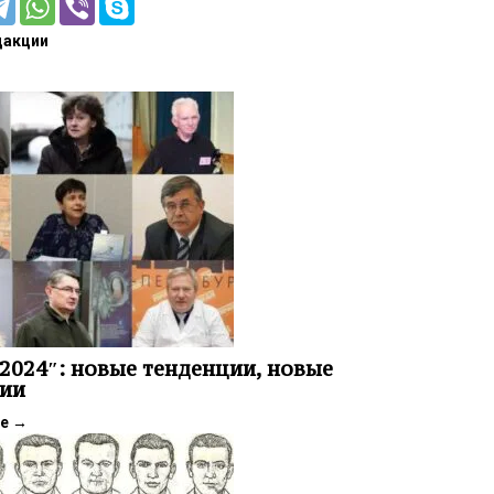
дакции
2024″: новые тенденции, новые
ии
ее
→