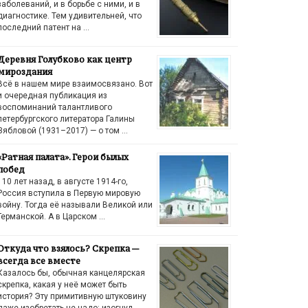
заболеваний, и в борьбе с ними, и в
диагностике. Тем удивительней, что
последний патент на …
Деревня Голубково как центр
мироздания
Всё в нашем мире взаимосвязано. Вот
и очередная публикация из
воспоминаний талантливого
петербургского литератора Галины
Зябловой (1931–2017) — о том …
«Ратная палата». Герои былых
побед
110 лет назад, в августе 1914-го,
Россия вступила в Первую мировую
войну. Тогда её называли Великой или
Германской. А в Царском …
Откуда что взялось? Скрепка —
всегда все вместе
Казалось бы, обычная канцелярская
скрепка, какая у неё может быть
история? Эту примитивную штуковину
даже изобретать не надо: изогнул