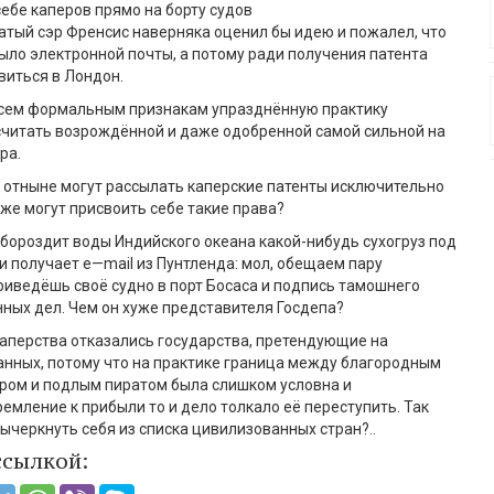
ебе каперов прямо на борту судов
атый
сэр Френсис
наверняка
оценил бы идею и пожалел, что
было
электронной почты
, а потому
ради получения патента
виться в Лондон.
 всем формальным признак
ам
упраздн
ё
нную практику
считать возрожд
ё
нной и даже одобренной самой сильной на
ра.
отныне могут рассылать каперские патенты
исключительно
оже могут
присвоить себе такие права
?
 бороздит воды Индийского океана какой-нибудь сухогруз под
и получает
e
—
mail
из
Пунтленда
:
мол
,
обещаем пару
ривед
ё
шь сво
ё
судно в порт
Босаса
и подпись тамошнего
ных дел. Чем он хуже представителя Госдепа?
аперства отказались государства, претендующие на
анных
, потому что на практике граница между благородным
аром и подлым пиратом была слишком условна и
ремление к прибыли то и дело толкало её переступить.
Так
ычеркнуть себя из списка цивилизованных стран?..
ссылкой: