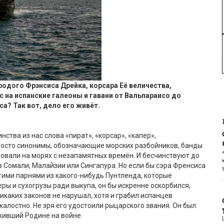
родого
Фрэнсиса
Дрейка, корсара Е
ё
величества,
 на испанские галеоны и гавани от Вальпараисо до
са? Так вот
,
дело его жив
ё
т.
инства
из нас
слова «пират», «корсар», «капер»,
осто синонимы, обозначающие морск
их
разбойник
ов
, банды
овали на морях с незапамятных врем
ё
н. И бесчинствуют до
в Сомали, Малайзии или Сингапура.
Но если бы сэра Френсиса
гими парнями из какого-нибудь
Пунтленда
, которые
ры и сухогрузы ради выкупа, он бы искренне оскорбился,
икаких законов не нарушал, хот
я
и грабил испанцев
жалостно.
Не зря его удостоили рыцарского звания. Он был
уживший Родине на войне.