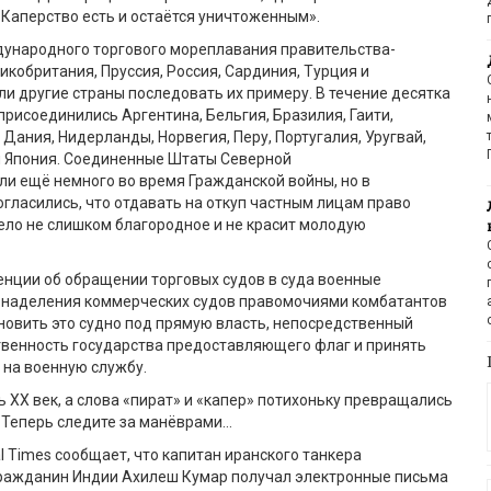
«Каперство есть и остаё
тся уничтоженным».
дун
ародного торгового мореплавания
правительства-
икобритания, Пруссия, Россия, Сардиния, Турция и
и другие страны последовать их примеру.
В течени
е
десятка
присоединились Аргентина, Бельгия, Бразилия, Гаити,
 Дания, Нидерланды, Норвегия, Перу, Португалия, Уругвай,
 Япония.
Соединенные Штаты Северной
ли
ещ
ё
немного во время Гражданской войны, но в
огласились, что отдавать на откуп частным лицам право
ело не слишком благородное и не красит молодую
нвенции об обращении торговых судов в суда военные
ля наделения коммерческих судов правомочиями комбатантов
овить это судно под прямую власть, непосредственный
твенность государства предоставляющего флаг и принять
 на военную службу.
ь ХХ век, а слова «пират» и «капер» потихоньку превращались
 Т
еперь следите за ман
ё
врами…
l
Times
сообщает, что капитан иранского танкера
гражданин Индии
Ахилеш
Кумар
получал электронные письма