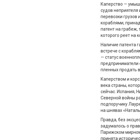
Каперство
—
умышл
судов неприятеля 
перевозки грузов 
кораблями, прина
патент на грабеж,
которого реет на к
Наличие патента г
встрече с корабля
—
статус военнопл
предприниматели о
пленных продать в
Каперством и корс
века страны,
кото
сейчас. Испания, 
Северной войны р
подпоручику
Лаур
на шнявах «Натал
Правда, без эксце
задумалось о прав
Парижском мирном
принята историчес