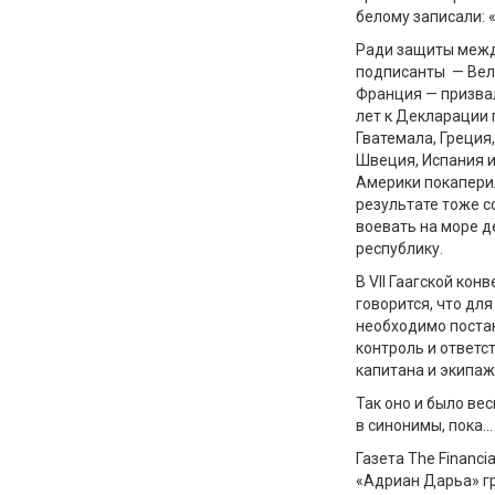
белому
з
аписа
ли: 
Ради защиты меж
подписанты
—
Вел
Франция
—
призвал
лет к Декларации 
Гватемала, Греция,
Швеция, Испания и
Америки
покапери
результате тоже с
воевать на море д
республику.
В VII Гаагской ко
говорится, что д
необходимо постан
контроль и ответс
капитана и экипаж
Так оно и было вес
в синонимы, пока
…
Газета
The
Financia
«Адриан
Дарьа
» 