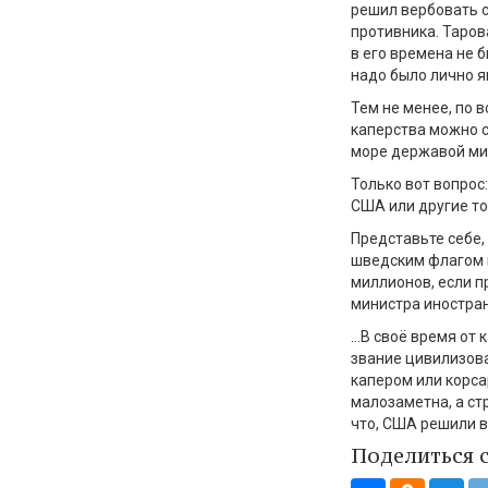
решил вербовать с
противника.
Таров
в его времена
не 
надо было лично я
Тем не менее, по
каперства можно 
море державой ми
Только вот вопрос
:
США
или другие т
Представьте себе,
шведским флагом 
миллионов, если п
министра иностран
…
В сво
ё
время от к
звание
цивилизов
капером или корс
малозаметна, а ст
что, США решили в
Поделиться 