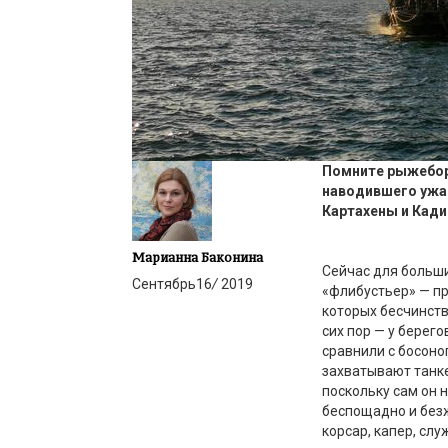
Помните рыжебо
наводившего ужас
Картахены и Кади
Марианна Баконина
Сейчас для больш
Сентябрь
16
/
2019
«флибустьер»
—
пр
которых бесчинств
сих пор
—
у берего
сравнили с босоно
захватывают танке
поскольку сам он н
беспощадно и без
корсар, капер, сл