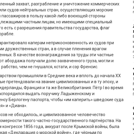
енный захват, разграбление и уничтожение коммерческих
или судов нейтральных стран, осуществляющих морские
и пассажиров в пользу какой-либо воюющей стороны
длежащими частным лицам, но имеющими специальный
 то есть с разрешения правительства государства,
флаг
орабле.
арантировало каперам неприкосновенность их судов при
ми дружественных стр
ан, а в случае пленения врагом
енных. В качестве вознаграждения за труды эти частные
т абордажа получали долю захваченного груза, могли и
 рабство, чем не гнушался
, кстати,
и
сэр Френсис.
арством промышляли в Средние века и вплоть до начала ХХ
рые претендовали
на звание
цивилизованных
и в ту эпоху, и
Нидерланды, Франция и та же Великобритания. П
ё
тр
I
во время
аспорядился выдать поручику
Ладыженскому
и
енсу
Берлогену
паспорт
а
, чтобы «им
каперить
» шведские суда
ь
я
» и «Диан
а
».
ссов не обходилось
,
и цивилизованное человечество
омерности таког
о
частно
-государственного партнё
рства. На
 конгрессе 1856 года,
аккурат
после Крымской войны, была
кая «Декларация о морской войне», где ч
ё
рным по