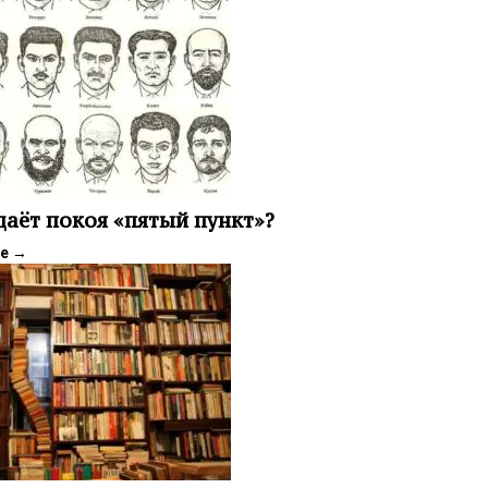
даёт покоя «пятый пункт»?
ее
→