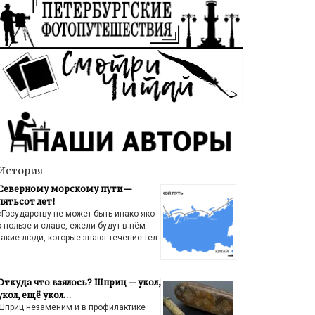
История
Северному морскому пути —
пятьсот лет!
«Государству не может быть инако яко
к пользе и славе, ежели будут в нём
такие люди, которые знают течение тел
…
Откуда что взялось? Шприц — укол,
укол, ещё укол…
Шприц незаменим и в профилактике