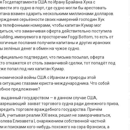
ля
Госдепартамента США по Ирану Брайана Хука с
ести это судно в порт, где
судно
могли бы арестовать
питана
взамен
одар
ить нескольк
ими
миллион
ами
долларов.
ерждения серь
ё
зности своих намерений господин Хук
а телефонными номерами, чтобы
капитан
Кумар
мог
диться, что заманчивая оферта действительно поступила
Building
, именуемого в просторечии
Foggi
Bottom
,
то есть
от
логичные послания получили капитаны
и
других иранских
ы зел
ё
ных денег в обмен на чужое судно.
официально подтвердил, что письма посылал, оферта
а кто откажется от столь заманчивой сделки, тот попад
ё
т под
уже попал под них капитан
Кумар
.
ономической войны США с Ираном и природы этой
а ситуацию глазами юриста-международника. Что собой
обное предложение?
, выданный государством
—
в данном случае США
,
разрешающий захват торгового судна ради денежного приза,
вредить торговле враждебного государства. Прич
ё
м
США
,
учитывая реалии ХХ
I
века
,
решил не заморачиваться,
ролева
Елизавета
I
,
снаряжением собственной частной
и и поисками кого-нибудь похожего на сэра
Фрэнсиса
, а