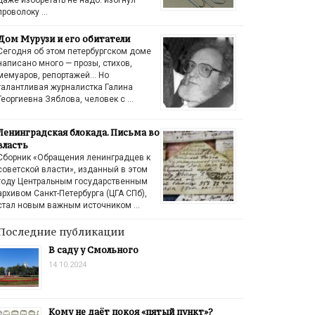
проволоку …
Дом Мурузи и его обитатели
Сегодня об этом петербургском доме
написано много — прозы, стихов,
мемуаров, репортажей… Но
талантливая журналистка Галина
Георгиевна Зяблова, человек с …
Ленинградская блокада. Письма во
власть
Сборник «Обращения ленинградцев к
советской власти», изданный в этом
году Центральным государственным
архивом Санкт-Петербурга (ЦГА СПб),
стал новым важным источником …
Последние публикации
В саду у Смольного
14.10.2024
Кому не даёт покоя «пятый пункт»?