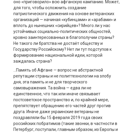
оно «приговорило» всю афганскую кампанию. Может,
для того, чтобы осложнить создание
патриотического движения на основе ветеранских
организаций — начиная «кубинцами» и «арабами» и
вплоть до нынешних «сирийцев»? Много ли у нас
устойчивых социально-политических общностей,
кровно заинтересованных в благополучии страны?
Не такого ли
братства не достаёт
обществу и
Государству Российскому? Нет ли тут подступов к
формированию национальной идеи, которой
заждалась страна?
…Память об
Афгане
— вопрос не абстрактной
репутации страны и не
политтехнологии
на злобу
дня, эта память и не для творческого
самовыражения. Та война — едва ли не
единственное,
что
так или иначе связывает
постсоветское пространство и, по крайней мере,
препятствует обращению его частей друг против
друга. Иначе даже украинские ветераны не
поздравляли бы 15 февраля 2019 года своих
российских побратимов (такие звонки, в частности в
Петербург, поступали, главным образом, из Европы и