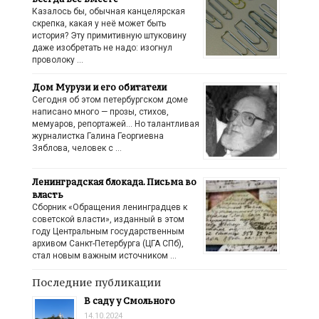
Казалось бы, обычная канцелярская
скрепка, какая у неё может быть
история? Эту примитивную штуковину
даже изобретать не надо: изогнул
проволоку …
Дом Мурузи и его обитатели
Сегодня об этом петербургском доме
написано много — прозы, стихов,
мемуаров, репортажей… Но талантливая
журналистка Галина Георгиевна
Зяблова, человек с …
Ленинградская блокада. Письма во
власть
Сборник «Обращения ленинградцев к
советской власти», изданный в этом
году Центральным государственным
архивом Санкт-Петербурга (ЦГА СПб),
стал новым важным источником …
Последние публикации
В саду у Смольного
14.10.2024