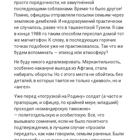
просто порядочности, не замутнённой
последующими соблазнами. Время-то было другое!
Помню, офицеры отправляли посылки семьям через
земляков-дембелей. И недоразумений практически
не случалось, разве что в
ташкентской
Тузели
. Я сам
в конце 1988-го таким способом переслал домой тот
же магнитофон. К слову, в последующих горячих
точках подобное уже не практиковалось. Так что же
будем вспоминать — эпизод или атмосферу?
Не буду никого идеализировать. Меркантильность,
особенно накануне выхода из
Афгана
, стала
набирать обороты. Но с этого места не обойтись без
деталей, в которых таится не только «
диавол
», но и
«ангел».
Уже перед «погрузкой на Родину» солдат (а часто и
прапорщик, и офицер, по крайней мере, младший)
проходил «командирскую таможню»
—
политотдельскую
и
особистскую
. Всё, что
вызывало сомнения, если не было понятного
подтверждения, в лучшем случае «просили
передать», как нам говорили, семьям раненых. Были
ли перегибы — не знаю, но скандалы случались.