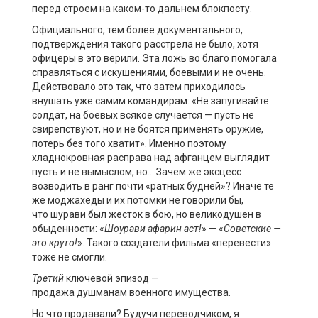
перед строем на
каком-то
дальнем блокпосту.
Официального, тем более документального,
подтверждения такого расстрела не было, хотя
офицеры в это верили. Эта ложь во благо помогала
справляться с искушениями, боевыми и не очень.
Действовало это так, что затем приходилось
внушать
уже самим командирам:
«Не запугивайте
солдат, на боевых всякое случается — пусть не
свирепствуют, но и не боятся применять оружие,
потерь без того хватит».
Именно поэтому
хладнокровная расправа над афганцем выглядит
пусть и не вымыслом, но… Зачем же эксцесс
возводить в ранг почти «ратных будней»? Иначе те
же моджахеды и их потомки не говорили бы,
что
шурави
был жесток в бою, но великодушен в
обыденности:
«
Шоурави
афарин
аст
!
» — «
Советские
—
это круто!
».
Такого создатели фильма «перевести»
тоже не смогли.
Третий
ключевой эпизод —
продажа
душманам
военного имущества.
Но что продавали? Будучи переводчиком, я