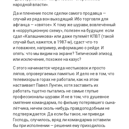
народной власти».
Да и пленение после сделки самого продавца —
случай из ряда вон выходящий. Ибо торговля для
афганца — «святое». К тому же
шурави
, вовлечённый
в «коррупционную схему», полезен на будущее: если
сдал «Калашникова» или даже пулемёт КПВТ (такой
случай был, кажется, в 1987-м), сдаст что-то
и
поважнее
, например, информацию о рейде. И
опять: что мы видим на экране? Типический эпизод
или исключение, похожее на казус?
С этого начинается череда нестыковок и просто
ляпов, опровергаемых памятью. И дело не в том, что
телевизоры в горах не работали, как на этом
настаивает Павел
Лунгин
, хотя заставить их
работать тщетно пытались не самые глупые
профессионалы-
шурави
. И не в том, что душевное
смятение командарма, по фильму потерявшего сына-
лётчика, ничем сколь-нибудь правдоподобным не
подтверждается. Да если бы такое, ни приведи
Господь, случилось, вряд ли командарма оставили
бы при исполнении — решения ему приходилось