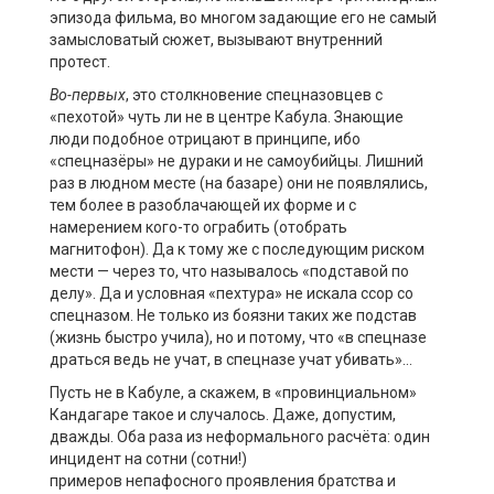
эпизода фильма, во многом задающие его не самый
замысловатый сюжет, вызывают внутренний
протест.
Во-первых
, это столкновение спецназовцев с
«пехотой» чуть ли не в центре Кабула. Знающие
люди подобное отрицают в принципе, ибо
«
спецназёры
» не
дураки
и не самоубийцы. Лишний
раз в людном месте (на базаре) они не появлялись,
тем более в разоблачающей их форме и с
намерением кого-то ограбить (отобрать
магнитофон). Да к тому же с последующим риском
мести — через то, что называлось «подставой по
делу». Да и условная «пехтура» не искала ссор со
спецназом. Не только из боязни таких же подстав
(жизнь быстро учила), но и потому, что «в спецназе
драться ведь не учат, в спецназе учат убивать»…
Пусть не в Кабуле, а скажем, в «провинциальном»
Кандагаре такое и случалось. Даже, допустим,
дважды. Оба раза из неформального расчёта: один
инцидент на сотни (сотни!)
примеров
непафосного
проявления братства и