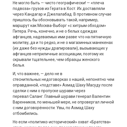
Не могло быть — чисто географически! — «плеча
подвоза» грузов из Герата в Хост. Их доставляли
через Кандагар и Джелалабад. В противном случае
пришлось бы обосновывать такой, например,
маршрут как Москва-Выборг «с хитрым обходом»
Питера. Речь, конечно, и не о белых одеждах
афганцев, надеваемых ими разве что на пятничную
молитву, да и то редко, и не о магазинных манекенах
(их даже без нужды драпировали), вызывающих у
афганцев неприличные ассоциации, поэтому их
скрывали тщательнее, чем образцы женского
белья.
И, что важнее, — дело не в
стеснительных
недоговорках
о нашей, непонятно чем
оправданной, «подставе» Ахмад Шаху
Масуду
после
сделки с ним о пропуске
шурави
через
перевал
Саланг
. Главный
шурави
генерал Валентин
Варенников, по меньшей мере, не опровергал личной
с ним договорённости. Увы,
по
Ахмад
Шаху
отбомбились.
Но если «политико-исторический» охват «Братства»