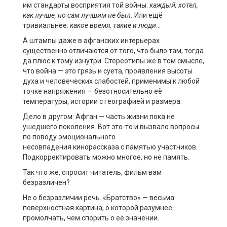
им
стандарты восприятия той войны:
каждый, хотел,
как лучше, но сам лучшим не был.
Или ещё
тривиальнее:
какое время, такие и люди
…
А штампы даже в афганских интерьерах
существенно отличаются от того, что было там, тогда
да плюс к тому изнутри. Стереотипы же в том смысле,
что война — это грязь и суета, проявления высоты
духа и человеческих слабостей, применимы к любой
точке напряжения — безотносительно её
температуры, истории с географией и размера.
Дело
в
другом:
Афган
— часть жизни пока не
ушедшего поколения. Вот это-то и вызвало вопросы
по поводу эмоционального
несовпадения
кинорассказа
с памятью участников.
Подкорректировать можно многое, но не память.
Так что же, спросит читатель, фильм вам
безразличен?
Не о безразличии речь. «Братство» — весьма
поверхностная картина, о которой разумнее
промолчать, чем спорить о её значении.