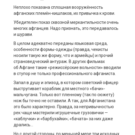
Неплохо показана сплошная вооружённость
афганских племён-кишлаков, их
привычка к крови.
Убедителен показ сквозной меркантильности очень
многих афганцев. Надо признать, это передавалось
и
шурави
.
В целом адекватно переданы языковая среда,
особенности формы-одежды (правда, чекисты
носили такую же форму, что и армейцы) и прочий
страноведческий антураж. В других фильмах
об
Афгане
такие «режиссёрские вольности» вводили
в ступор не только
профессионального
афганиста
.
Запал в душу и эпизод, в котором советский офицер
выстругивает кораблик для местного «
бачи
»-
мальчугана. Только вот пленному (так по сюжету)
нож бы точно не оставили. А так, для Афганистана
это было характерно. Правда, за непривычностью
рек чаще мастерили игрушечные грузовички —
«каблучки» и «
барбухайки
»; «
бачата
» за них даже
дрались…
Но с другой стороны, по меньшей
мере
три исходных