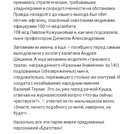
принимать стратегические, требовавшие
хладнокровия и сосредоточенности на обстановке.
Правда, незадолго до нашего выхода был сбит
лётчик-афганец, спасённый советскими медиками,
офицерами 1
00-го медсанбата
108
мсд
Павлом
Кожушковым
и, как мне подсказали,
ныне профессором Денисом Александровым.
Запомним их имена, а ещё — погибшего перед самым
выходом моего коллегу капитана Андрея
Шишкина.
А ещё механика-водителя «танкового
трала», награждённого «Красным Знаменем» за 14(!)
подорванных (обезвреженных) мин и,
следовательно, пережившего столько же контузий.
И
солдата с незабываемо народным именем
Василий
Тёркин
. Это он, уже перед речкой Кушка,
отвечая на журналистский вопрос «Что вы сейчас
чувствуете?», — ответил не по-мальчишески веско:
«Знаете, ничего подобного со мной, наверное, не
будет»…
Насколько все эти парни живее придуманных
персонажей «Братства»!..