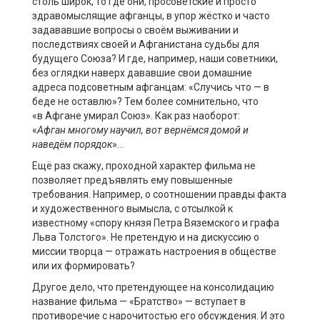
столь широк, то где они, просоветские и просто
здравомыслящие афганцы, в упор жёстко и часто
задававшие вопросы о своём выживании и
последствиях своей и Афганистана судьбы для
будущего Союза? И где, например, наши советники,
без
оглядки
наверх дававшие свои домашние
адреса
подсоветным
афганцам: «Случись что — в
беде не оставлю»? Тем более сомнительно, что
«в
Афгане
умирал Союз». Как раз наоборот:
«
Афган
многому научил, вот вернёмся
домой
и
наведём порядок
»…
Ещё раз скажу, проходной характер фильма не
позволяет предъявлять ему повышенные
требования. Например, о соотношении правды факта
и художественного вымысла, с отсылкой к
известному «спору князя Петра Вяземского и графа
Льва Толстого». Не претендую и на дискуссию о
миссии творца — отражать настроения в обществе
или их формировать?
Другое дело, что претендующее на консолидацию
название фильма — «Братство» — вступает в
противоречие с нарочитостью его обсуждения. И это