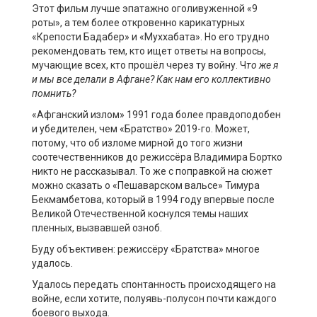
Этот фильм лучше эпатажно
оголивуженной
«9
роты», а тем более откровенно карикатурных
«Крепости
Бадабер
» и «
Муххабата
». Но его трудно
рекомендовать тем, кто ищет ответы на вопросы,
мучающие всех, кто прошёл через ту войну. Ч
то же я
и мы все делали в
Афгане
?
Как нам его коллективно
помнить?
«Афганский излом» 1991 года более правдоподобен
и убедителен, чем «Братство» 2019-го. Может,
потому, что об изломе мирной до того жизни
соотечественников до режиссёра Владимира Бортко
никто не рассказывал. То же с поправкой на сюжет
можно сказать о «
Пешаварском
вальсе» Тимура
Бекмамбетова, который в 1994 году впервые после
Великой Отечественной коснулся темы наших
пленных, вызвавшей озноб.
Буду объективен: режиссёру «Братства» многое
удалось.
Удалось передать спонтанность происходящего на
войне, если хотите, полуявь-полусон почти каждого
боевого выхода.