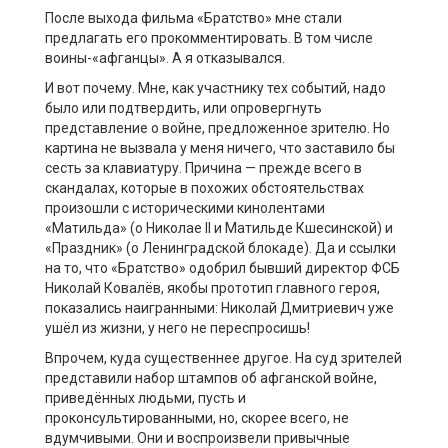
После выхода фильма «Братство» мне стали
предлагать его прокомментировать. В том числе
воин
ы-
«афганцы». А я отказывался.
И вот почему. Мне, как участнику тех событий, надо
было или подтвердить, или опровергнуть
представление о войне, предложенное зрителю. Но
картина не вызвала у меня ничего, что заставило бы
сесть за клавиатуру. Причина — прежде всего в
скандалах, которые в похожих обстоятельствах
произошли с историческими кинолентами
«Матильда» (о Николае
II
и Матильде Кшесинской) и
«Праздник» (о Ленинградской блокаде). Да и ссылки
на то, что «Братство» одобрил бывший директор ФСБ
Николай Ковалёв, якобы прототип главного героя,
показались наигранными: Николай Дмитриевич уже
ушёл из жизни, у него не переспросишь!
Впрочем, куда существеннее другое. На суд зрителей
представили набор штампов об афганской войне,
приведённых людьми, пусть и
проконсультированными, но, скорее всего, не
вдумчивыми. Они и воспроизвели
привычные