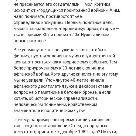
не пресекается его создателями — мол, критика
исходит от «
гордящихся
проигранной войной». А им,
надо понимать, противостоят «её
справедливо
клянущие
». Первые, понятное дело,
мыслят «
параллельно-перпендикулярно
», вторые —
«категориями 3
D
» и прочих «2.0». Нужны ли нам
новые расколы?
Всё упомянутое не заслуживает того, чтобы к
фильму, пусть и оплаченному из государственной
казны, относиться как к творческому событию. Тем
более
приуроченному
к 30-летию окончания
афганской войны. Хотя других кинолент на эту тему
мы не увидели. Упомянутое 40-летие начала
афганского десятилетия (уже в декабре) ставит
вопрос не о памятнике в бетоне и бронзе, а если
хотите, об исторической справедливости,
человеческом понимании, нравственном
знаменателе и политическом чутье.
Почему, например, не пересмотрели уязвившее
«афганцев» постановление Съезда народных
депутатов, принятое в декабре 1989 года? По сути,