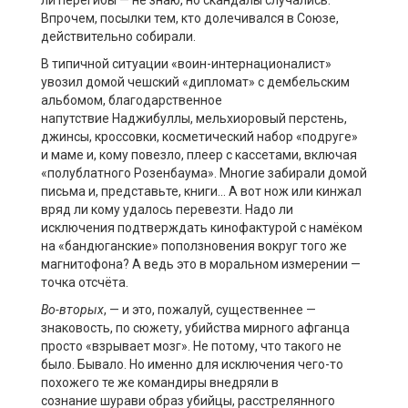
Впрочем, посылки тем, кто долечивался в Союзе,
действительно собирали.
В типичной ситуации «воин-интернационалист»
увозил домой чешский «дипломат» с дембельским
альбомом, благодарственное
напутствие
Наджибуллы
, мельхиоровый перстень,
джинсы, кроссовки, косметический набор «подруге»
и маме и, кому повезло, плеер с кассетами, включая
«полублатного Розенбаума».
Многие забирали домой
письма и, представьте, книги
… А
вот нож или кинжал
вряд ли кому удалось перевезти. Надо ли
исключения подтверждать
кинофактурой
с намёком
на «
бандюганские
» поползновения вокруг того же
магнитофона? А ведь это в моральном измерении —
точка отсчёта.
Во-вторых
, — и это, пожалуй, существеннее —
знаковость, по сюжету, убийства мирного афганца
просто «взрывает мозг».
Не потому, что такого не
было. Бывало. Но именно для исключения чего-то
похожего те же командиры внедряли в
сознание
шурави
образ убийцы, расстрелянного