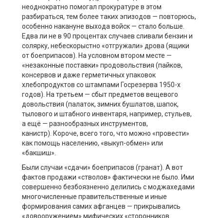
неоднократно помогал прокуратуре в этом
разбираться, тем более таких эпизодов — повторюсь,
особенно накануне выхода войск — стало больше.
Едва ли не в 90 процентах случаев сливали бензин и
солярку, небескорыстно «отгружали» дрова (ящики
от боеприпасов). На условном втором месте —
«незаконные поставки» продовольствия (пайков,
консервов и даже герметичных упаковок
хлебопродуктов со штампами
Госрезерва
1950-х
годов).
На третьем — сбыт предметов вещевого
довольствия (палаток, зимних бушлатов, шапок,
тылового и штабного инвентаря, например, стульев,
а ещё — разнообразных инструментов,
канистр).
Короче, всего того, что можно «провести»
как помощь населению, «выкуп-обмен» или
«бакшиш».
Были случаи «сдачи» боеприпасов (гранат). А вот
фактов продажи «стволов» фактически не было. Ими
совершенно безбоязненно делились с моджахедами
многочисленные правительственные и иные
формирования самих афганцев — прикрывались
«
довооружением
» мифических «сторонников