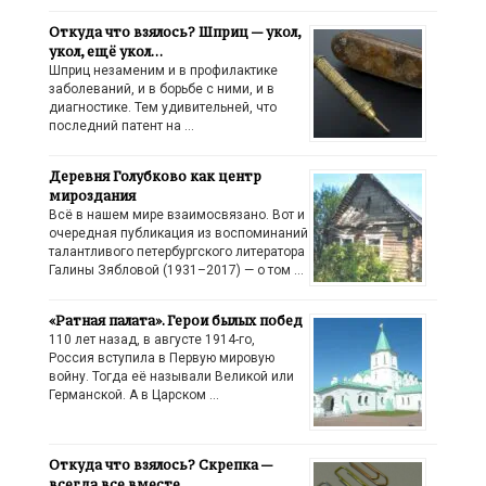
Откуда что взялось? Шприц — укол,
укол, ещё укол…
Шприц незаменим и в профилактике
заболеваний, и в борьбе с ними, и в
диагностике. Тем удивительней, что
последний патент на …
Деревня Голубково как центр
мироздания
Всё в нашем мире взаимосвязано. Вот и
очередная публикация из воспоминаний
талантливого петербургского литератора
Галины Зябловой (1931–2017) — о том …
«Ратная палата». Герои былых побед
110 лет назад, в августе 1914-го,
Россия вступила в Первую мировую
войну. Тогда её называли Великой или
Германской. А в Царском …
Откуда что взялось? Скрепка —
всегда все вместе