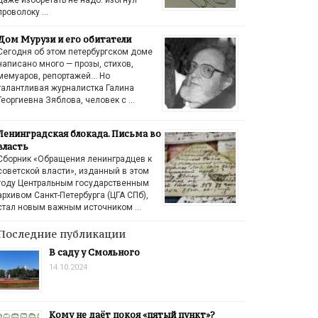
проволоку …
Дом Мурузи и его обитатели
Сегодня об этом петербургском доме
написано много — прозы, стихов,
мемуаров, репортажей… Но
талантливая журналистка Галина
Георгиевна Зяблова, человек с …
Ленинградская блокада. Письма во
власть
Сборник «Обращения ленинградцев к
советской власти», изданный в этом
году Центральным государственным
архивом Санкт-Петербурга (ЦГА СПб),
стал новым важным источником …
Последние публикации
В саду у Смольного
14.10.2024
Кому не даёт покоя «пятый пункт»?