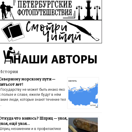
История
Северному морскому пути —
пятьсот лет!
«Государству не может быть инако яко
к пользе и славе, ежели будут в нём
такие люди, которые знают течение тел
…
Откуда что взялось? Шприц — укол,
укол, ещё укол…
Шприц незаменим и в профилактике