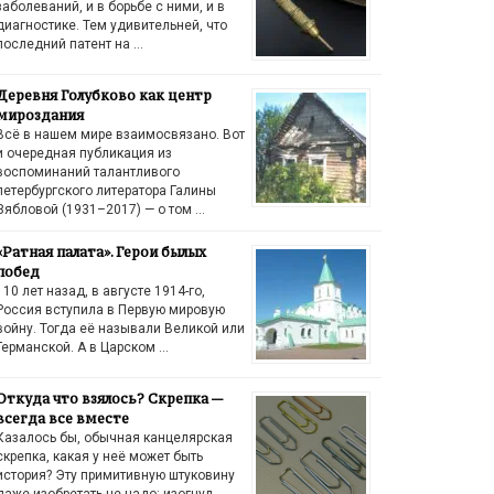
заболеваний, и в борьбе с ними, и в
диагностике. Тем удивительней, что
последний патент на …
Деревня Голубково как центр
мироздания
Всё в нашем мире взаимосвязано. Вот
и очередная публикация из
воспоминаний талантливого
петербургского литератора Галины
Зябловой (1931–2017) — о том …
«Ратная палата». Герои былых
побед
110 лет назад, в августе 1914-го,
Россия вступила в Первую мировую
войну. Тогда её называли Великой или
Германской. А в Царском …
Откуда что взялось? Скрепка —
всегда все вместе
Казалось бы, обычная канцелярская
скрепка, какая у неё может быть
история? Эту примитивную штуковину
даже изобретать не надо: изогнул