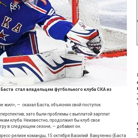
Б
аста стал владельцем футбольного клуба СКА из
.
не жил>, — сказал
Б
аста
, объясняя свой поступок.
 перспектив, зато были проблемы с выплатой зарплат
икам клуба. Неизвестно, продолжил бы клуб свое
гру в следующем сезоне, — добавил он.
пресс-релизе команды, 15 октября Василий Вакуленко (Баста