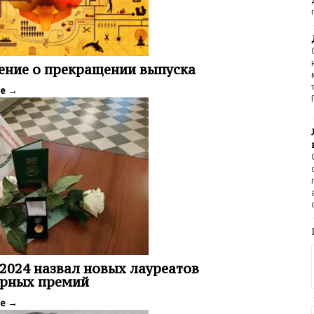
ение о прекращении выпуска
ее
→
2024 назвал новых лауреатов
урных премий
ее
→