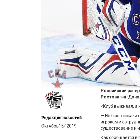
Российский рэпер
Ростова-на-Дону
<Клуб выживал, а 
— Не было никаких
Редакция новостей
игрокам и сотрудн
Октябрь
15
/
2019
существование и и
Как сообщается в 