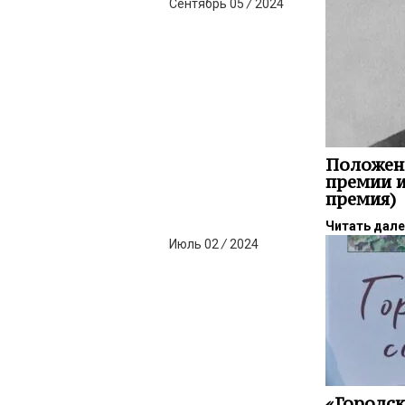
Сентябрь
05
/
2024
Положен
премии и
премия)
Читать дал
Июль
02
/
2024
«Городск