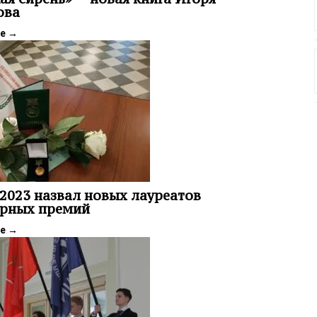
ова
ее
→
2023 назвал новых лауреатов
урных премий
ее
→