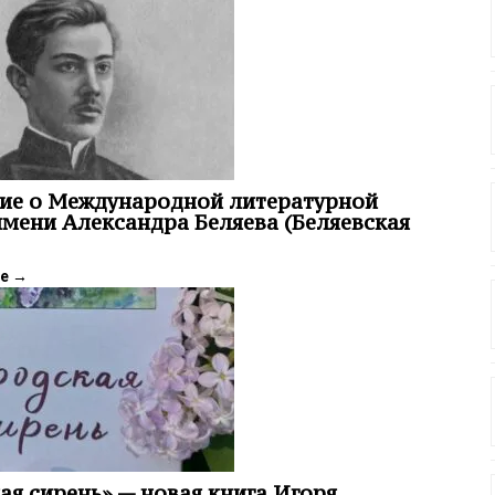
ие о Международной литературной
мени Александра Беляева (Беляевская
ее
→
ая сирень» — новая книга Игоря