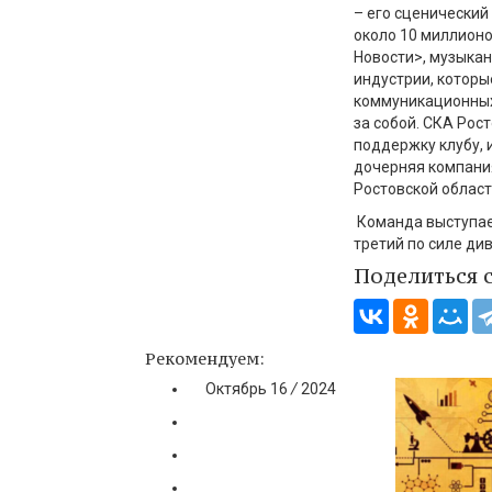
– его сценический
около 10 миллионо
Новости>, музыка
индустрии, котор
коммуникационных
за собой. СКА Рос
поддержку клубу, 
дочерняя компани
Ростовской област
Команда выступае
третий по силе див
Поделиться 
Рекомендуем:
Октябрь
16
/
2024