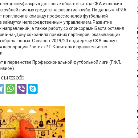
 псевдоним) закрыл долговые обязательства СКА и вложил
в рублей личных средств на развитие клуба. По данным <РИА
нт пригласил в команду профессионалов футбольной
ые займутся непосредственным управлением. Развитие
 направлений, а также работу со спонсорами
Б
аста оставил
това-на-Дону сохранила прежних партнеров, оказывающих
и обрела новых. С сезона-2019/20 поддержку СКА окажут
я корпорации
Ростех
«РТ-Капитал» и правительство
и.
т в первенстве Профессиональной футбольной лиги (ПФЛ,
изион).
ссылкой: