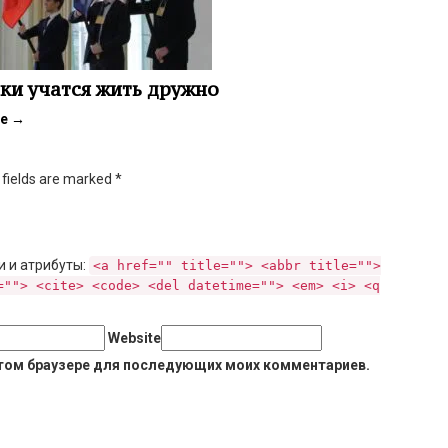
и учатся жить дружно
ее
→
d fields are marked
*
и и атрибуты:
<a href="" title=""> <abbr title="">
=""> <cite> <code> <del datetime=""> <em> <i> <q
Website
 этом браузере для последующих моих комментариев.