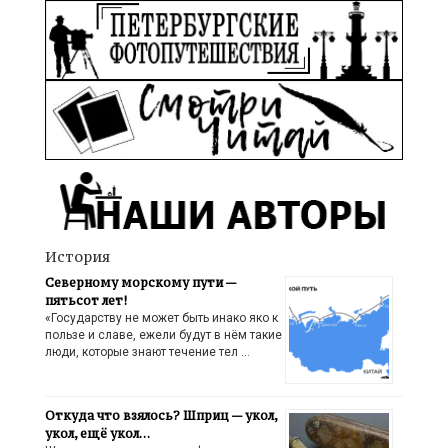
История
Северному морскому пути —
пятьсот лет!
«Государству не может быть инако яко к
пользе и славе, ежели будут в нём такие
люди, которые знают течение тел …
Откуда что взялось? Шприц — укол,
укол, ещё укол…