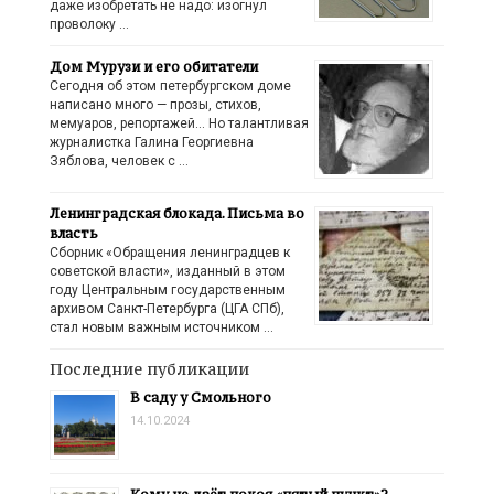
даже изобретать не надо: изогнул
проволоку …
Дом Мурузи и его обитатели
Сегодня об этом петербургском доме
написано много — прозы, стихов,
мемуаров, репортажей… Но талантливая
журналистка Галина Георгиевна
Зяблова, человек с …
Ленинградская блокада. Письма во
власть
Сборник «Обращения ленинградцев к
советской власти», изданный в этом
году Центральным государственным
архивом Санкт-Петербурга (ЦГА СПб),
стал новым важным источником …
Последние публикации
В саду у Смольного
14.10.2024