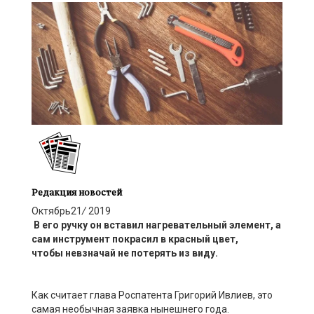
Редакция новостей
Октябрь
21
/
2019
В его ручку
он вставил
нагревательный эле
мент, а
сам инструмент покрасил
в красный цвет
,
чтобы
невзначай
не
по
терять из виду.
Как считает глава Роспатента Григорий
Ивлиев
, это
самая необычная заявка нынешнего года.