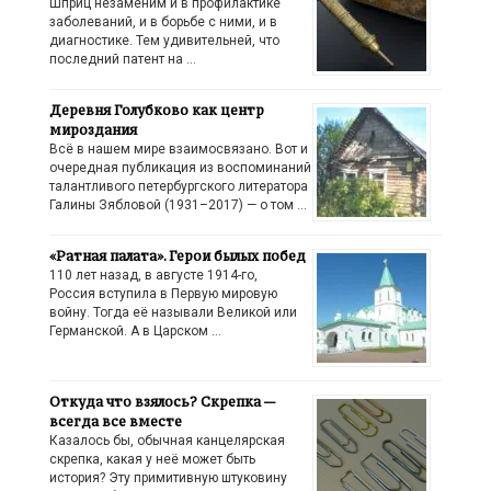
Шприц незаменим и в профилактике
заболеваний, и в борьбе с ними, и в
диагностике. Тем удивительней, что
последний патент на …
Деревня Голубково как центр
мироздания
Всё в нашем мире взаимосвязано. Вот и
очередная публикация из воспоминаний
талантливого петербургского литератора
Галины Зябловой (1931–2017) — о том …
«Ратная палата». Герои былых побед
110 лет назад, в августе 1914-го,
Россия вступила в Первую мировую
войну. Тогда её называли Великой или
Германской. А в Царском …
Откуда что взялось? Скрепка —
всегда все вместе
Казалось бы, обычная канцелярская
скрепка, какая у неё может быть
история? Эту примитивную штуковину