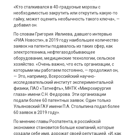
«Кто сталкивался в 40-градусные морозы с
необходимостью закрутить или открутить какую-то
гайку, может оценить необычность такого ключа», —
добавил он.
По словам Григория
Ивлиева
, давшего интервью
«РИА Новости», в 2019 году наибольшее количество
заявок на патенты подавалось из таких сфер, как
электротехника, нефтегазодобывающее
оборудование, медицинские технологии, сельское
хозяйство. «Очень важно, что есть организации, с
которыми мы работаем постоянно, — продолжил он,
— Это, например, Всероссийский научно-
исследовательский институт экспериментальной
физики, ПАО «
Татнефть
», МНТК «Микрохирургия
глаза» имени С.Н. Федорова. Эти организации
подали более 60 патентных заявок. Один только
Ульяновский ГАУ имени П.А. Столыпина подал более
60 заявок в 2019 году».
По мнению главы Роспатента, в российской
экономике становится больше компаний, которые
создали себе имя, дорожат своей репутацией. «И, как