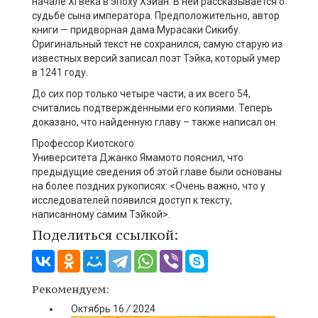
начале XI века в эпоху
Хэйан
. В ней рассказывается о
судьбе сына императора. Предположительно, автор
книги — придворная дама
Мурасаки
Сикибу
.
Оригинальный текст не сохранился, самую старую из
известных версий записал поэт
Тэйка
, который умер
в 1241 году.
До сих пор только четыре части, а их всего 54,
считались подтвержденными его копиями. Теперь
доказано, что найденную главу – также написал он.
Профессор Киотского
Университета
Джанко
Ямамото
пояснил, что
предыдущие сведения об этой главе были основаны
на более поздних рукописях: <Очень важно, что у
исследователей появился доступ к тексту,
написанному самим
Тэйкой
>.
Поделиться ссылкой:
Рекомендуем:
Октябрь
16
/
2024