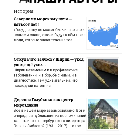
История
Северному морскому пути —
пятьсот лет!
«Государству не может быть инако яко к
пользе и славе, ежели будут в нём такие
люди, которые знают течение тел …
Откуда что взялось? Шприц — укол,
укол, ещё укол…
Шприц незаменим и в профилактике
заболеваний, и в борьбе с ними, и в
диагностике. Тем удивительней, что
последний патент на …
Деревня Голубково как центр
мироздания
Всё в нашем мире взаимосвязано. Вот и
очередная публикация из воспоминаний
талантливого петербургского литератора
Галины Зябловой (1931–2017) — о том …