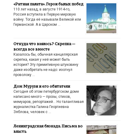
«Ратная палата». Герои былых побед
110 лет назад, в августе 1914-го,
Россия вступила в Первую мировую
войну. Тогда её называли Великой или
Германской. А в Царском …
Откуда что взялось? Скрепка —
всегда все вместе
Казалось бы, обычная канцелярская
скрепка, какая у неё может быть
история? Эту примитивную штуковину
даже изобретать не надо: изогнул
проволоку …
Дом Мурузи и его обитатели
Сегодня об этом петербургском доме
написано много — прозы, стихов,
мемуаров, репортажей… Но талантливая
журналистка Галина Георгиевна
Зяблова, человек с …
Ленинградская блокада. Письма во
власть