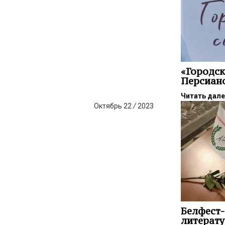
«Городск
Персиан
Читать дал
Октябрь
22
/
2023
Белфест-
литерат