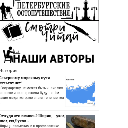
История
Северному морскому пути —
пятьсот лет!
«Государству не может быть инако яко
к пользе и славе, ежели будут в нём
такие люди, которые знают течение тел
…
Откуда что взялось? Шприц — укол,
укол, ещё укол…
Шприц незаменим и в профилактике