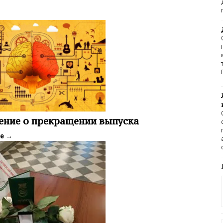
ение о прекращении выпуска
ее
→