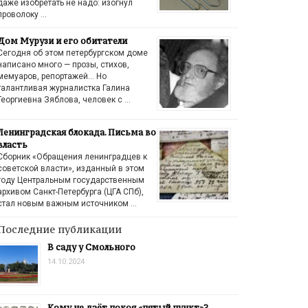
даже изобретать не надо: изогнул
проволоку …
Дом Мурузи и его обитатели
Сегодня об этом петербургском доме
написано много — прозы, стихов,
мемуаров, репортажей… Но
талантливая журналистка Галина
Георгиевна Зяблова, человек с …
Ленинградская блокада. Письма во
власть
Сборник «Обращения ленинградцев к
советской власти», изданный в этом
году Центральным государственным
архивом Санкт-Петербурга (ЦГА СПб),
стал новым важным источником …
Последние публикации
В саду у Смольного
14.10.2024
Кому не даёт покоя «пятый пункт»?