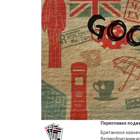
Переплавке подве
Британское казнач
Великобритании из