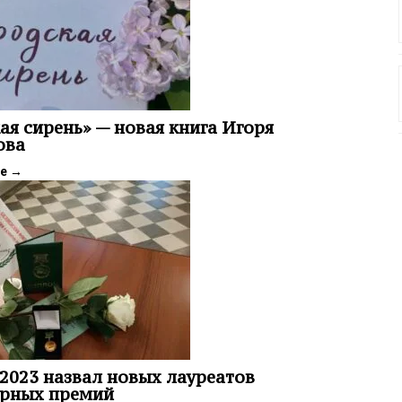
ая сирень» — новая книга Игоря
ова
ее
→
2023 назвал новых лауреатов
урных премий