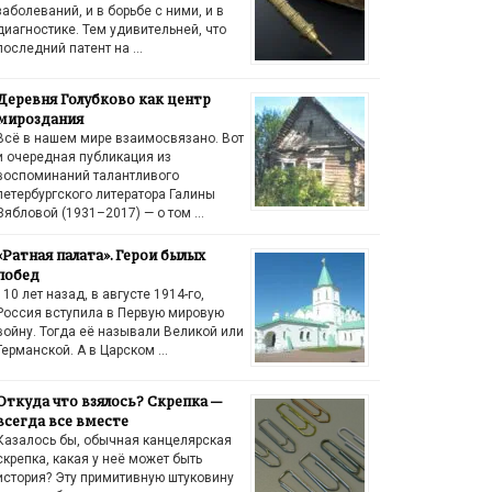
заболеваний, и в борьбе с ними, и в
диагностике. Тем удивительней, что
последний патент на …
Деревня Голубково как центр
мироздания
Всё в нашем мире взаимосвязано. Вот
и очередная публикация из
воспоминаний талантливого
петербургского литератора Галины
Зябловой (1931–2017) — о том …
«Ратная палата». Герои былых
побед
110 лет назад, в августе 1914-го,
Россия вступила в Первую мировую
войну. Тогда её называли Великой или
Германской. А в Царском …
Откуда что взялось? Скрепка —
всегда все вместе
Казалось бы, обычная канцелярская
скрепка, какая у неё может быть
история? Эту примитивную штуковину