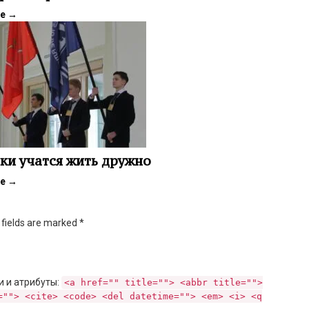
ее
→
и учатся жить дружно
ее
→
d fields are marked
*
и и атрибуты:
<a href="" title=""> <abbr title="">
=""> <cite> <code> <del datetime=""> <em> <i> <q