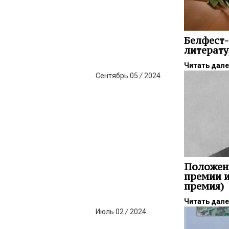
Белфест-
литерат
Читать дал
Сентябрь
05
/
2024
Положен
премии и
премия)
Читать дал
Июль
02
/
2024