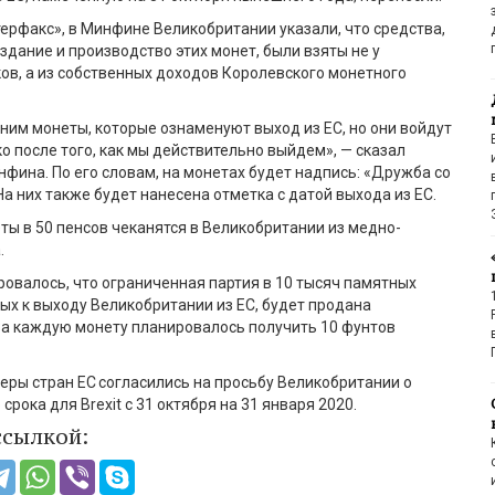
ерфакс», в Минфине Великобритании указали, что средства,
здание и производство этих монет, были взяты не у
в, а из собственных доходов Королевского монетного
ним монеты, которые ознаменуют выход из ЕС, но они войдут
о после того, как мы действительно выйдем», — сказал
фина. По его словам, на монетах будет надпись: «Дружба со
На них также будет нанесена отметка с датой выхода из ЕС.
ы в 50 пенсов чеканятся в Великобритании из медно-
.
овалось, что ограниченная партия в 10 тысяч памятных
ых к выходу Великобритании из ЕС, будет продана
За каждую монету планировалось получить 10 фунтов
еры стран ЕС согласились на просьбу Великобритании о
 срока для
Brexit
с 31 октября на 31 января 2020.
ссылкой: