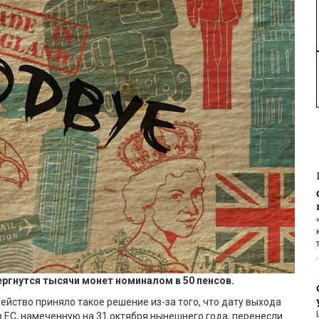
ргнутся тысячи монет номиналом в 50 пенсов.
ейство приняло такое решение из-за того, что дату выхода
 ЕС, намеченную на 31 октября нынешнего года, перенесли.