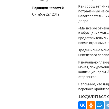
Как сообщает «Инт
Редакция новостей
потраченные на со
Октябрь
29
/
2019
налогоплательщико
двора.
«Мы всё же отчека
в обращение тольк
представитель Мин
всеми странами». 
Традиционно монет
никелевого сплава
Изначально планир
монет, приуроченн
коллекционерам. 
стерлингов.
Напомним, что лид
переносе крайнего
Поделиться 