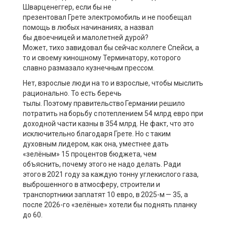
Шварценеггер, если бы не
презентовал
Грете
электромобиль и не пообещал
помощь в любых начинаниях, а назвал
бы
двоечницей
и
малолетней
дурой
?
Может
,
тихо
завидовал бы сейчас коллеге
Спейси
, а
то и своему
киношному
Терминатору, которого
славно размазало кузнечным прессом.
Нет, взрослые люди на то и взрослые, чтобы мыслить
рационально. То есть беречь
тылы.
Поэтому
правительство Германии решило
потратить на борьбу с потеплением 54
млрд
евро
при
доходной части казны в 354 млрд. Не факт, что это
исключительно благодаря
Грете
. Но с таким
духовным лидером, как она,
уместнее
дать
«зелёным» 15
процентов
бюджета, чем
объяснить
,
почему
этого не надо делать
. Ради
этого
в 2021 г
оду за
каждую тонну углекислого газа,
выброшенного в атмосферу, строители и
транспортники
заплатят
10 евро, в 2025-м — 35, а
после 2026
-го
«зелёные»
хотели бы поднять планку
до 60.