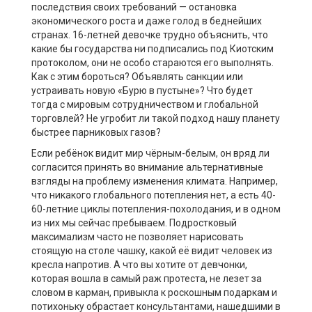
последствия своих требований —
остановка
экономического роста и даже голод в беднейших
странах. 16-летней девочке трудно объяснить, что
какие бы государства н
и
подписались под Киотским
протоколом, они
не
особо стараются его выполнять.
Как с этим бороться? Объявлять санкции или
устраивать новую «Бурю в пустыне»? Что будет
тогда с мировым сотрудничеством и глобальной
торговлей? Не
угробит
ли такой подход нашу планету
быстрее парниковых газов?
Если ребёнок видит мир чёрным-белым, он вряд ли
согласится принять во внимание альтернативные
взгляды на проблему изменения климата. Например,
что
никакого глобального потепления нет,
а есть 40-
60-летние циклы потепления-похолодания, и в одном
из них мы сейчас пребываем. Подростковый
максимализм часто не позволяет нарисовать
стоящую на столе чашку, какой её видит человек из
кресла напротив. А что вы хотите от девчонки,
которая вошла в самый раж протеста, не лезет за
словом в карман, привыкла к роскошным подаркам и
потихоньку обрастает консультантами, нашедшими в