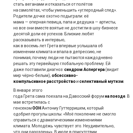
стать
веганами
и отказаться от пол
ё
тов
на самол
ё
тах, чтобы уменьшить «углеродный след».
Родители дочке охотно подыграли: её
мама
—
оперная певица, папа и дедушка
—
артисты
,
но все они вместе взятые не достигли в шоу-бизнесе
десятой доли её успехов. Близкие любят
рассказывать в интервью,
как
в
восемь
лет
Грета
впервые услышала об
изменении климата и впала в депрессию, н
е
понимая, почему люди не пытаются каждодневно
решать эту первейшую глобальную проблему. Ей
даже поставили диагноз:
синдром
Аспергера
(видит
мир ч
ё
рно-белым),
обсессивно-
компульсивное
расстройство
и
селективный
мутизм
.
В январе
этого
года
Грета
сама
поехала
на
Давосский
форум
на поезде
.
В
мае встретилась с
генсеком
ООН
Антониу
Гуттерришем
, который
одобрил прогулы школы: «Моё поколение не смогло
справиться с драматическими изменениями
климата. Молодёжь чувствует это. Неудивительно,
что они разозлены». В июле в присутствии