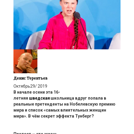
Денис Терентьев
Октябрь
29
/
2019
В начале осени эта
16-
летняя
шведская
школьница
вдруг попала в
реальные претенденты на Нобелевскую премию
мира
и
список
«самых влиятельных женщин
мира».
В чём секрет эффекта
Тунберг
?
Протест — это жизнь