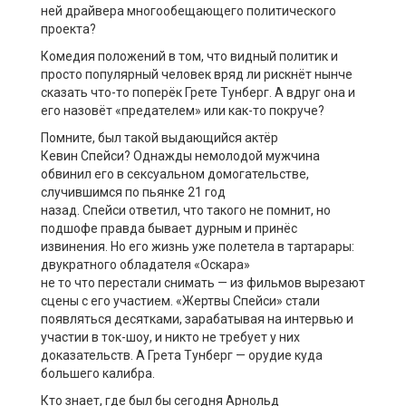
ней драйвера многообещающего политического
проекта?
Комедия положений в том, что видный политик и
просто популярный человек вряд ли рискнёт нынче
сказать что-то поперёк
Грете
Тунберг
. А вдруг она и
его назовёт «
предателем» или как-то
покруче
?
Помните, был такой выдающийся актёр
Кевин
Спейси
? Однажды немолодой мужчина
обвинил его в сексуальном домогательстве,
случившимся по
пьянке
21 год
назад.
Спейси
ответил, что такого не помнит, но
подшофе правда бывает дурным и принёс
извинения. Но его жизнь уже полетела в тартарары:
двукратн
ого
обладател
я
«Оскара»
не
то
что
перестали
снима
ть
—
из фильмов вырезают
сцены с его участием. «Жертвы
Спейси
» стали
появляться десятками, зарабатывая на интервью и
участии в ток-шоу
,
и никто не требует у них
доказательств. А Грета
Тунберг
—
орудие
куда
большего
калибра.
Кто знает, где был бы сегодня Арнольд