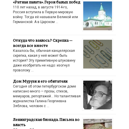
«Ратная палата». Герои былых побед
110 лет назад, в августе 1914-го,
Россия вступила в Первую мировую
войну. Тогда её называли Великой или
Германской. А в Царском …
Откуда что взялось? Скрепка —
всегда все вместе
Казалось бы, обычная канцелярская
скрепка, какая у неё может быть
история? Эту примитивную штуковину
даже изобретать не надо: изогнул
проволоку …
Дом Мурузи и его обитатели
Сегодня об этом петербургском доме
написано много — прозы, стихов,
мемуаров, репортажей… Но талантливая
журналистка Галина Георгиевна
Зяблова, человек с …
Ленинградская блокада. Письма во
власть