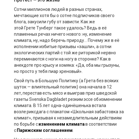
Сотни миллионов людей в разных странах,
мечтающие хотя бы о сотне подписчиков своего
блога, закусили губу от зависти. Как же
этой
Грете
Тунберг
такое удалось? В
едь
в её
пламенных речах
ничего нового: ну
,
изменение
климата, ну
,
надо беречь природу
..
. Почему же в её
исполнении избитые призывы «зашли», а сотни
экологических партий с той же риторикой
нервно
переминаются с ноги на ногу в сторонке
? Как в
анекдоте про крысу и хомяка: «Да, оба мы грызуны,
но просто у тебя пиар
хреновый
».
Свой путь в Большую Политику (а Грета
без всяких
шуток
—
влиятельный политик)
она начала в 12
лет,
перестав
есть мясо и выиграв приз шведской
газеты
Svenska
Dagbladet
резким эссе об изменении
климата.
В 15 лет одна-одинёшенька встала
возле риксдага с плакатом «Школьная забастовка за
климат», призывая к незамедлительным действиям
по борьбе с
изменением климата
в соответствии
с
Парижским соглашением
.