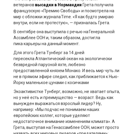
ветеранов
высадки в Нормандии
Грета
получила
французскую «Премию Свободы» и
посмотрела на
мир с обложки журнала
Time
. «Я как будто умираю
внутри, если не протестую»
, —
призналась Грета.
В сентябре она
выступ
ила
с речью
на Генеральной
Ассамблее ООН
и, таким образом,
достиг
ла
пик
а
карьеры на данный момент
.
Для этого
Грета
Тунберг
за 14 дней
пересекла
Атлантический океан на экологически
безвредной парусной яхте, любезно
предоставленной князем Монако
. И в
есь мир чуть ли
не в прямом эфире
следил
,
как приближается
к Нью-
Йорку
маленькое цунами с косичками
Экоактивистке
Тунберг
,
возможно,
не хватает опыта,
но
у неё
есть и преимущество
—
возраст. Ведь как
вынужден выражаться взрослый лидер? Ну,
например: «Мы подчас не понимаем наших
европейских коллег, которые уделяют
недостаточное внимание изменениям климата». А
Грета, выступая на Генассамблее ООН, может просто
назвать всех мировых лидеров «предателями»: