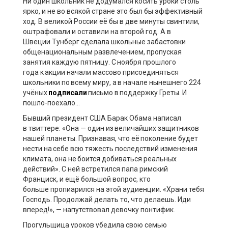
Н
и один
школьник
не
додумался косить уроки столь
ярко, и не во всякой стране это был бы эффективный
ход. В великой России её бы в две минуты свинтили,
оштрафовали и оставили на второй год. А в
Швеции
Тунберг
сделала
школьные забастовки
общенациональным развлечением, пропуская
занятия каждую пятницу. С ноября
прошлого
года
к акции начали массово присоединяться
школьники по всему миру, а в начале
нынешнего
224
уч
ё
ных
подписали
письмо в поддержку
Греты
. И
пошло-поехало
…
Бывший президент США Барак Обама написал
в
твиттере
: «Она
—
один из величайших защитников
нашей планеты.
Признавая, что е
ё
поколение будет
нести на себе всю тяжесть последствий изменения
климата, она не боится добиваться реальных
действий». С ней встретился папа римский
Франциск
,
и ещё большой вопрос, кто
больше
пропиарился
на этой аудиенции.
«Храни тебя
Господь. Продолжай делать то, что делаешь. Иди
вперед!»
, —
напутствовал девочку понтифик.
Прогульщица уроков убедила
свою
семью