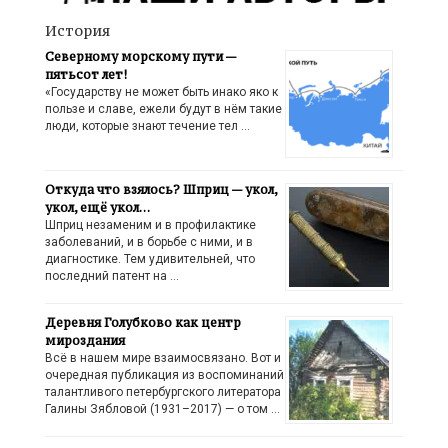
История
Северному морскому пути —
пятьсот лет!
«Государству не может быть инако яко к
пользе и славе, ежели будут в нём такие
люди, которые знают течение тел …
Откуда что взялось? Шприц — укол,
укол, ещё укол…
Шприц незаменим и в профилактике
заболеваний, и в борьбе с ними, и в
диагностике. Тем удивительней, что
последний патент на …
Деревня Голубково как центр
мироздания
Всё в нашем мире взаимосвязано. Вот и
очередная публикация из воспоминаний
талантливого петербургского литератора
Галины Зябловой (1931–2017) — о том …