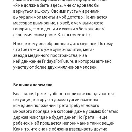
«Я не должна быть здесь, мне следовало бы
вернуться в школу. Своими пустыми речами
вы украли мои мечты и мо
ё
детство.
Начинается
массовое вымирание,
но вс
ё
, о ч
ё
м вы можете
говорить, — это деньги и сказки о бесконечном
экономическом росте. Как вы смеете
?
!».
И все, к кому она обращалась, это скушали. Потому
что Грета — это уже
супер-политик
, мега-
звезда
медийного
пространства, и за
ней
движени
е
FridaysForFuture
,
в котором
активно
участвуют более двух миллионов человек.
Большая перемена
Благодаря
Грете
Тунберг
в политике складывается
ситуация, которую
в драматургии
называют
комедией положений.
Грета
требует нового
мирового порядка, на который даже у самых богатых
держав никогда не будет денег.
Но
Грета
— ещё
ребёнок, и ей прощается непонимание таких вещей.
Как и то, что она
не обязан
а
взвешивать
другие