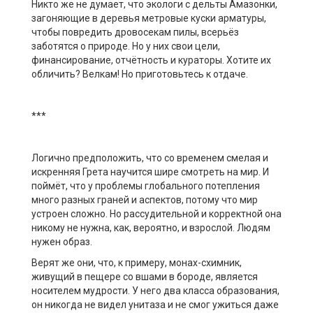
Никто же не думает, что экологи с дельты Амазонки,
загоняющие в деревья метровые куски арматуры,
чтобы повредить дровосекам пилы, всерьёз
заботятся о природе. Но у них свои цели,
финансирование, отчётность и кураторы. Хотите их
обличить?
Велкам
! Но приготовьтесь к отдаче.
*
*
*
Логично предположить, что со временем смелая и
искренняя
Грета
научится шире смотреть на мир. И
поймёт, что у проблемы глобального потепления
много разных граней и аспектов, потому что мир
устроен сложно. Но
рассудительной
и корректной она
никому не нужна, как
,
вероятно
,
и взрослой.
Людям
нужен образ.
Верят же они, что, к примеру, монах-схимник,
живущий в пещере со вшами в бороде, является
носителем мудрости.
У
него два класса образования,
он никогда не видел унитаза и не смог ужиться даже