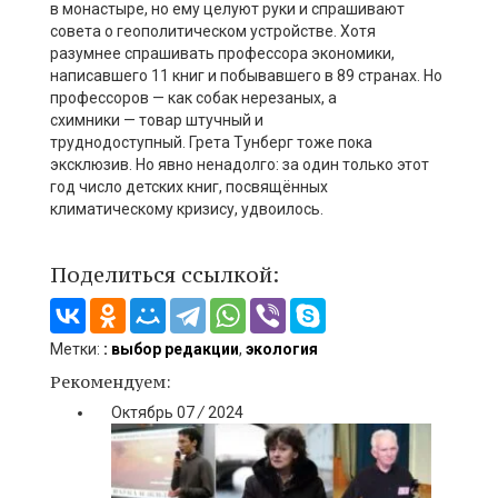
в монастыре,
но
ему целуют руки и спрашивают
совета о геополитическом устройстве. Хотя
разумнее спрашивать профессора экономики,
написавшего 11 книг и побывавшего в 89 странах. Но
профессоров
—
как собак нерезаных, а
схимники
—
товар штучный и
труднодоступный.
Грета
Тунберг
тоже пока
эксклюзив. Но явно ненадолго: за один только
этот
год
число детских книг, посвящ
ё
нных
климатическому кризису, удвоилось.
Поделиться ссылкой:
Метки:
: выбор редакции
,
экология
Рекомендуем:
Октябрь
07
/
2024