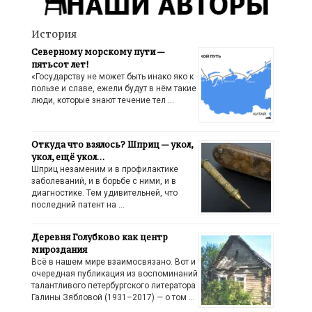
История
Северному морскому пути —
пятьсот лет!
«Государству не может быть инако яко к
пользе и славе, ежели будут в нём такие
люди, которые знают течение тел …
Откуда что взялось? Шприц — укол,
укол, ещё укол…
Шприц незаменим и в профилактике
заболеваний, и в борьбе с ними, и в
диагностике. Тем удивительней, что
последний патент на …
Деревня Голубково как центр
мироздания
Всё в нашем мире взаимосвязано. Вот и
очередная публикация из воспоминаний
талантливого петербургского литератора
Галины Зябловой (1931–2017) — о том …