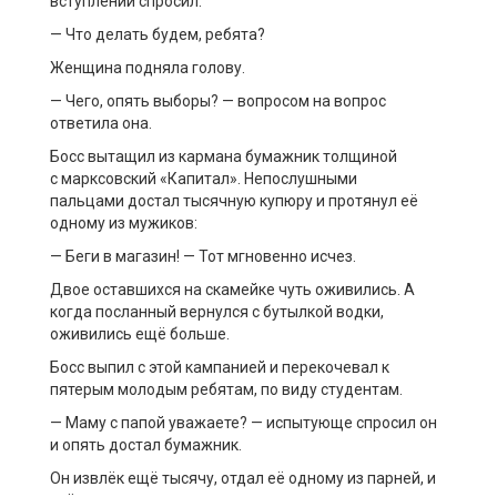
вступлений спросил:
—
Что делать будем, ребята?
Женщина подняла голову.
— Чего, о
пять выборы?
—
вопросом на вопрос
ответила она.
Босс вытащил из кармана бумажник
толщиной
с
марксовский
«Капитал»
.
Непослушными
пальцами
достал тысячную купюру
и
протянул её
одному из мужиков:
—
Беги в магазин!
—
Тот мгновенно исчез
.
Д
вое
оставшихся
на скамейке чуть оживились
. А
когда
посланный
вернулся с бутылкой водки,
оживились ещё больше.
Босс выпил с
эт
ой кампанией
и
пере
кочевал
к
пятерым молодым ребятам
,
по виду студентам.
—
Маму с папой уважаете?
— испытующе спросил он
и
опять доста
л бумажник.
Он извлёк
ещё тысячу, отдал её одному из парней, и