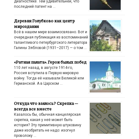
диагностике. Тем удивительней, что
последний патент на …
Деревня Голубково как центр
мироздания
Всё в нашем мире взаимосвязано. Вот и
очередная публикация из воспоминаний
талантливого петербургского литератора
Галины Зябловой (1931–2017) — о том …
«Ратная палата». Герои былых побед
110 лет назад, в августе 1914-го,
Россия вступила в Первую мировую
войну. Тогда её называли Великой или
Германской. А в Царском …
Откуда что взялось? Скрепка —
всегда все вместе
Казалось бы, обычная канцелярская
скрепка, какая у неё может быть
история? Эту примитивную штуковину
даже изобретать не надо: изогнул
проволоку …