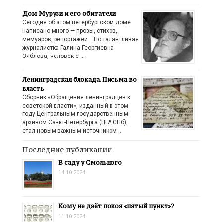
Дом Мурузи и его обитатели
Сегодня об этом петербургском доме
написано много — прозы, стихов,
мемуаров, репортажей… Но талантливая
журналистка Галина Георгиевна
Зяблова, человек с …
Ленинградская блокада. Письма во
власть
Сборник «Обращения ленинградцев к
советской власти», изданный в этом
году Центральным государственным
архивом Санкт-Петербурга (ЦГА СПб),
стал новым важным источником …
Последние публикации
В саду у Смольного
14.10.2024
Кому не даёт покоя «пятый пункт»?
11.10.2024