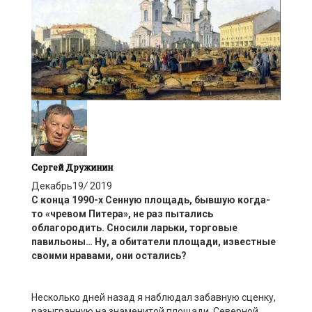
Сергей Дружинин
Декабрь
19
/
2019
С конца 1990-х Сенную площадь,
бывшую
когда
-
то
«чрево
м
П
итер
а», не раз пытались
облагородить. Сносили ларьки, торговые
павильоны
… Н
у, а обитатели площади, известные
своими нравами, они остались?
Несколько дней назад
я
наблюда
л
забавную сценку,
разыгранную на знаменитой площади
Северной