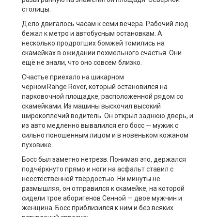
столицы.
Дело двигалось часам к семи вечера. Рабочий люд
бежал к метро и автобусным остановкам.
А
н
есколько продрогших бомжей томились на
скамейках в ожидании похмельного счастья. Они
ещ
ё
не знали, что оно совсем близко.
Счастье приехало на шикарном
ч
ё
рном
Range
Rover
,
который
остановился на
парковочной площадке, расположенн
о
й рядом со
скамейками. Из машины выскочил высокий
широкоплечий водитель. Он открыл заднюю дверь
,
и
из авто медленно вы
валился
его босс
—
мужик с
сильно поношенным лицом и
в
новеньком
кожаном
пуховике.
Босс был
заметно нетрезв
. Понимая это, держался
подч
ё
ркнуто прямо
и
ноги на асфальт ставил с
неестественной тв
ё
рдостью. Ни минуты не
размышляя, он отправился к скамейке, на которой
сидели трое аборигенов Сенной
—
двое мужчин и
женщина. Босс п
риблизился
к ним и
без всяких