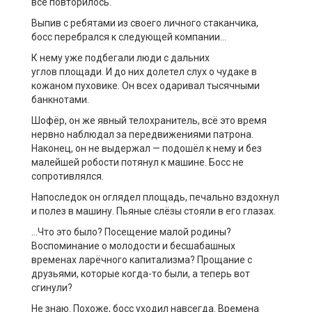
всё повторилось.
Выпив с ребятами из своего личного стаканчика,
босс перебрался к следующей компании…
К нему уже подбегали люди с дальних
углов
площади
. И до них долетел слух о чудаке в
кожаном пуховике. Он всех
одаривал тысячными
банкнотами.
Шофёр
, он же явный телохранитель,
всё это время
нервно наблюда
л
за передвижениями патрона
.
Н
аконец,
он
не выдержал
—
подош
ё
л к нему
и без
малейшей робости
потянул к машине. Босс не
сопротивлялся.
Напоследок он оглядел площадь, печально вздохнул
и полез в машину. Пь
яные слёзы стояли в его глазах.
…
Что это было? Посещение малой родины?
Воспоминание о молодости и бесшабашных
временах ларёчного капитализма? Прощание с
друзьями, которые когда
-то были, а теперь вот
сгинули?
Не знаю. Похоже, босс уходил навсегда. Времена