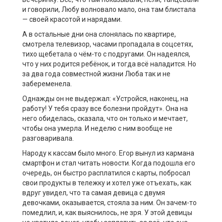
и говорили, Любу волновало мало, она там блистала
— своей красотой и нарядами.
А в остальные дни она слонялась
по квартире,
смотр
ела
телевизор,
часами пропадала
в
соцсетях
,
тихо щебе
тала
о чём-то с подругами.
Он надеялся,
что у них родится ребёнок, и тогда всё наладится. Но
за два года совместной жизни Люба
так и
не
забеременела.
Однажды он
не выдержал
: «Устройся
, наконец,
на
работу! У тебя сразу все болезни пройдут». Она на
него обиделась
, сказала, что он только и мечтает,
чтобы она умерла. И
неделю
с ним
вообще
не
разговаривала.
Народу
к кассам был
о много
. Егор
вынул из кармана
смартфон и стал читать новости.
Когда подошла его
очередь, он быстро расплатился
с карты, побросал
свои продукты в тележку и хотел уже отъехать, как
вдруг увидел, что та самая девица с двумя
девочками, оказывается, стояла за ним. Он зачем-то
помедлил, и, как выяснилось, не зря. У этой девицы