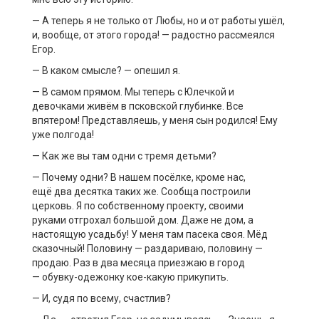
— А теперь я не только от Любы, но и от работы ушёл,
и, вообще, от этого города! — радостно рассмеялся
Егор.
— В каком смысле? — опешил я.
— В самом прямом.
Мы теперь с
Юлечкой
и
девочками живём в псковской глубинке.
Все
впятером!
Представляешь, у меня сын родился! Ему
уже полгода!
— Как же вы там одни с тремя детьми?
— Почему одни?
В нашем посёлке, кроме нас,
ещё
два
десятка таких же. Сообща построили
церковь. Я по собственному проекту, своими
руками
отгрохал
большой дом
. Д
аже не дом, а
настоящую усадьбу! У меня там пасека своя. Мёд
сказочный! Половину — раздариваю, половину —
продаю.
Раз в два месяца приезжаю в город
—
обувку-одежонку
кое-какую прикупить.
— И, судя по всему,
счастлив
?