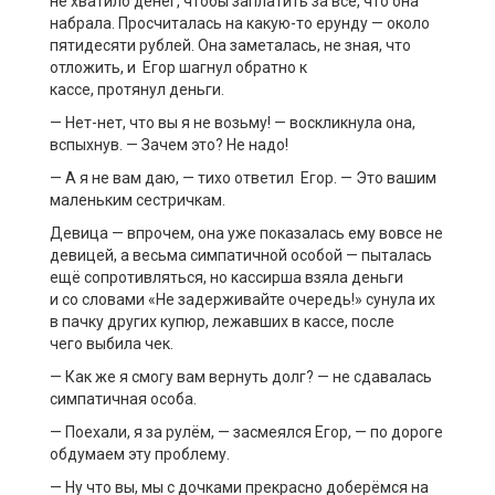
не хватило денег, чтобы заплатить за всё, что она
набрала. Просчиталась на какую-то ерунду — около
пятидесяти рублей. Она заметалась, не зная, что
отложить, и Егор шагнул обратно к
кассе
,
протянул
деньги
.
— Нет-нет, что вы я не возьму! — воскликнула
она
,
вспыхнув. — Зачем это? Не надо!
— А я не вам даю, — тихо ответил Егор. — Это вашим
маленьким сестричкам.
Девица — впрочем, она уже показалась ему
вовсе не
девицей, а
весьма
симпатич
ной
особой — пыталась
ещё сопротивляться, но кассирша взяла деньги
и
со
словами «Не задерживайте очередь!» сунула их
в пачку других купюр, лежавших в кассе,
после
чего
выбила чек.
— Как же я смогу вам вернуть долг?
— не сдавалась
симпатичная особа.
— Поехали
,
я за рулём,
— засмеялся Егор, — по дороге
обдумаем эту проблему.
— Ну что вы, мы с дочками прекрасно доберёмся на