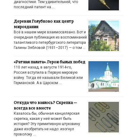
диагностике. Тем удивительней, что
последний патент на …
Деревня Голубково как центр
мироздания
Всё в нашем мире взаимосвязано. Вот и
очередная публикация из воспоминаний
талантливого петербургского литератора
Галины Зябловой (1931–2017) — о том …
«Ратная палата». Герои былых побед
110 лет назад, в августе 1914-го,
Россия вступила в Первую мировую
войну. Тогда её называли Великой или
Германской. А в Царском …
Откуда что взялось? Скрепка —
всегда все вместе
Казалось бы, обычная канцелярская
скрепка, какая у неё может быть
история? Эту примитивную штуковину
даже изобретать не надо: изогнул
проволоку …