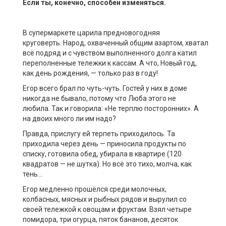
Если ты, конечно, способен изменяться.
В супермаркете царила предновогодняя
круговерть.
Народ
,
охваченный
общим
азартом
,
хватал
всё подряд
и с чувством выполненного долга катил
переполненные тележки к кассам. А ч
т
о, Новый год
,
как день рождения,
— только раз в году!
Егор
всего брал
по
чуть-чуть. Гостей у них в доме
никогда не бывало, потому что Люба этого не
любила. Так и говорила: «Не терплю посторонних». А
на двоих много ли им надо?
Правда,
прислугу
ей
терпеть приходилось. Та
приходила через день — приносила продукты по
списку, готовила обед, убирала в квартире (120
квадратов — не шутка). Но всё это тихо, молча, как
тень…
Егор
медленно прошёлся среди молочных,
колбасных,
мясных и рыбных
рядов
и вырулил со
своей тележкой к овощам и фруктам.
Взял
четыре
помидора, три огурца, пяток бананов, десяток