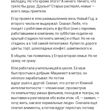
молодец. Но что кроме этого? А ничего. Ничего, что
грело
бы
душу. Друзья?
Старых
растерял, новые —
всего лишь приятели.
Егор провёл в этих размышлениях весь Новый Год, а
второго числа не выдержал. Сказал Любе, что
поедет
с ребятами играть в футбол (они с парнями,
работавшими в компании, по субботам ходили на
крытый стадион погонять мячик) и отбыл. Но не на
стадион, а к той самой пятиэтажке. Купил по дороге
цветы, торт, шоколадных конфет, шампанского и…
В общем, так появилась у Егора вторая семья. Н
о н
е
сразу, не сразу.
Юля
работала учительницей в школе. Её муж
был
простым и
добрым.
Машинист в метро, он
н
еплохо зарабатывал.
Но
потом
вдруг
ушёл
к
другой.
Сказал, что устал от Юлиной
интеллигентности — чтения книг, просмотров
по
компьютеру
умных фильмов, походов в театры, на
выставки и разговоров обо всём этом. «Я, — заявил, —
хочу жить, как все нормальные люди».
Сначала ещё
платил алименты, а потом вдруг перестал, потому