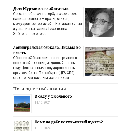
Дом Мурузи и его обитатели
Сегодня об этом петербургском доме
написано много — прозы, стихов,
мемуаров, репортажей… Но талантливая
журналистка Галина Георгиевна
Зяблова, человек с …
Ленинградская блокада. Письма во
власть
Сборник «Обращения ленинградцев к
советской власти», изданный в этом
году Центральным государственным
архивом Санкт-Петербурга (ЦГА СПб),
стал новым важным источником …
Последние публикации
В саду у Смольного
14.10.2024
Кому не даёт покоя «пятый пункт»?
11.10.2024