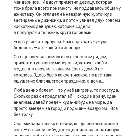
мандаринов
… И
вдруг приметил девицу, которая
тоже
брала всего понемногу, не
поддава
я
сь общему
ажиотажу. Он оглядел её невзрачную курточку
и
застиранные
джинсики
, а потом увидел
двух
совсем
крохотных
дев
чушек
, которые
сидели
в
полупуст
ой
тележк
е, крутя головами.
Егор тут же отвернулся. Разглядывать чужую
бедность — это какой-то зоопарк.
Он ещё
погулял немного по окрестным рядам,
прихватил упаковку минералки, кетчуп, хлеб и
медленно порулил к кассам. Ехать домой не
хотелось. Здесь было какое-никакое, но всё-таки
ощущение близящегося праздника, а дома…
Люба вечно болеет — то у неё мигрень, то простуда.
Сколько раз он предлагал ей — сходи к врачу, сдай
анализы, давай поедем куда-нибудь на море, да
просто выедем за город и подышим воздухом
… В
сё
без толку.
Она оживала только в те дни, когда они выходили в
свет —
на какой-нибудь концерт или корпоративную
вечеринку. Всё, что там показывали, пели, танцевали