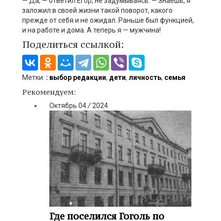
— Да, — ответил Егор, не задумываясь. — Знаешь,
я
заложил в своей жизни такой поворот, какого
прежде от себя и не ожидал. Р
аньше был функцией,
и на работе и дома. А теперь я
—
мужчина!
Поделиться ссылкой:
Метки:
: выбор редакции
,
дети
,
личность
,
семья
Рекомендуем:
Октябрь
04
/
2024
Где поселился Гоголь по