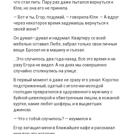
что ст
ал пить
. П
ару раз даже пытался вернуться к
Юле
,
н
о
она его не
приняла.
— Вот и ты, Егор, подумай, — говорила Юля. — А вдруг
через некоторое время задумаешь вернуться к
своей жене?
Он думал
—
думал и надумал. Квартиру со всей
мебелью оставил Любе, забрал только свои личные
вещи.
Бросил их в машину и съехал.
…
Э
то случилось два года назад.
Всё это время
я
ни
разу
Егора
не видел.
А на днях
мы
совершенно
случайно столкнул
ись
на улице.
В первый момент я даже не сразу его узнал. Коротко
подстриженный, одетый с иголочки молодой
господин превратился в
здоровенного
мужчину с
буйной шевелюрой и обветренным лицом, в кожаной
куртке, какие любят шофёры, и
в
выцветших
джинсах.
— Что с тобой случилось? — изумился я.
Егор затащил меня в ближайшее кафе
и рассказал
мне всю эту историю.