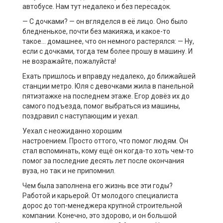
автобусе. Нам тут недалеко и без пересадок.
— С дочками? — он вгляделся в её лицо
. Оно было
бледненькое
,
почти без макияжа
, и какое-то
такое
…
домашнее
, что он немного растерялся:
— Ну,
если с дочками, тогда тем более прошу в машину.
И
не возражайте, пожалуйста!
Ехать пришлось и вправду недалеко
, до ближайшей
станции метро. Юля с девочками жила в панельной
пятиэтажке на последнем этаже. Егор довёз их до
самого подъезда, помог
выбраться
из машины,
поздравил с
наступающим
и уехал.
Уехал с
неожиданно
хорошим
настроением.
П
росто
оттого, что помог людям. Он
стал вспоминать, кому ещё он когда-то хоть чем-то
помог за последние десять лет после окончания
вуза, но так и не
при
помнил.
Чем была заполнена его жизнь все эти годы?
Работой и карьерой. От молодого специалиста
дорос
до
топ-менеджера
крупной строительной
компании. Конечно, это
здорово
, и он большой