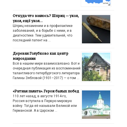
Откуда что взялось? Шприц — укол,
укол, ещё укол…
Шприц незаменим и в профилактике
заболеваний, и в борьбе с ними, и в
диагностике. Тем удивительней, что
последний патент на …
Деревня Голубково как центр
мироздания
Всё в нашем мире взаимосвязано. Вот и
очередная публикация из воспоминаний
талантливого петербургского литератора
Галины Зябловой (1931–2017) — о том …
«Ратная палата». Герои былых побед
110 лет назад, в августе 1914-го,
Россия вступила в Первую мировую
войну. Тогда её называли Великой или
Германской. А в Царском …