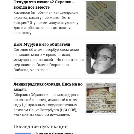
Откуда что взялось? Скрепка —
всегда все вместе
Казалось бы, обычная канцелярская
скрепка, какая у неё может быть
история? Эту примитивную штуковину
даже изобретать не надо: изогнул
проволоку …
Дом Мурузи и его обитатели
Сегодня об этом петербургском доме
написано много — прозы, стихов,
мемуаров, репортажей… Но талантливая
журналистка Галина Георгиевна
Зяблова, человек с …
Ленинградская блокада. Письма во
власть
Сборник «Обращения ленинградцев к
советской власти», изданный в этом
году Центральным государственным
архивом Санкт-Петербурга (ЦГА СПб),
стал новым важным источником …
Последние публикации