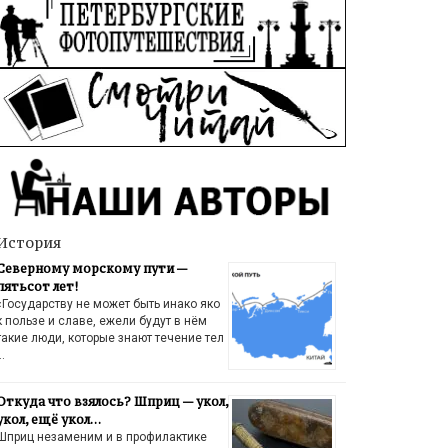
История
Северному морскому пути —
пятьсот лет!
«Государству не может быть инако яко
к пользе и славе, ежели будут в нём
такие люди, которые знают течение тел
…
Откуда что взялось? Шприц — укол,
укол, ещё укол…
Шприц незаменим и в профилактике