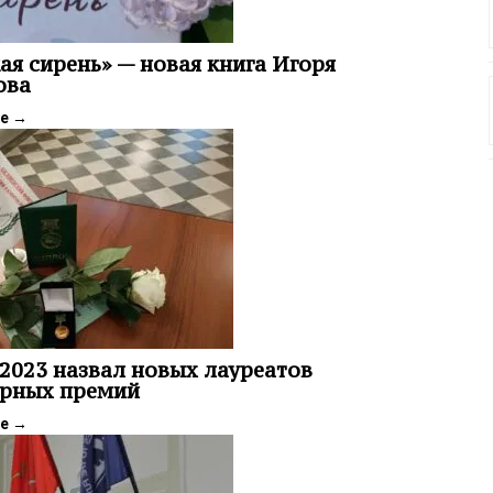
ая сирень» — новая книга Игоря
ова
ее
→
2023 назвал новых лауреатов
урных премий
ее
→