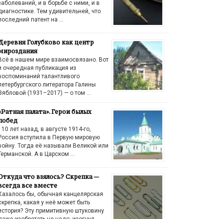
заболеваний, и в борьбе с ними, и в
диагностике. Тем удивительней, что
последний патент на …
Деревня Голубково как центр
мироздания
Всё в нашем мире взаимосвязано. Вот
и очередная публикация из
воспоминаний талантливого
петербургского литератора Галины
Зябловой (1931–2017) — о том …
«Ратная палата». Герои былых
побед
110 лет назад, в августе 1914-го,
Россия вступила в Первую мировую
войну. Тогда её называли Великой или
Германской. А в Царском …
Откуда что взялось? Скрепка —
всегда все вместе
Казалось бы, обычная канцелярская
скрепка, какая у неё может быть
история? Эту примитивную штуковину
даже изобретать не надо: изогнул