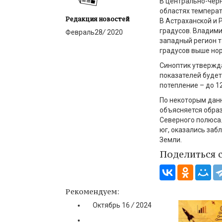
В центрально-черн
областях температ
Редакция новостей
В Астраханской и 
градусов. Владими
Февраль
28
/
2020
западный регион 
градусов выше но
Синоптик утвержд
показателей будет
потепление – до 1
По некоторым данн
объясняется образ
Северного полюса.
юг, оказались заб
Земли.
Поделиться 
Рекомендуем:
Октябрь
16
/
2024