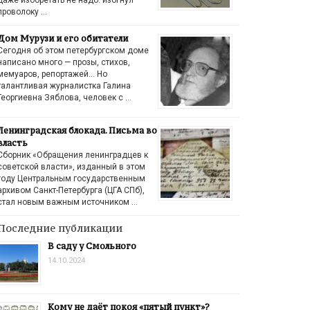
проволоку …
Дом Мурузи и его обитатели
Сегодня об этом петербургском доме
написано много — прозы, стихов,
мемуаров, репортажей… Но
талантливая журналистка Галина
Георгиевна Зяблова, человек с …
Ленинградская блокада. Письма во
власть
Сборник «Обращения ленинградцев к
советской власти», изданный в этом
году Центральным государственным
архивом Санкт-Петербурга (ЦГА СПб),
стал новым важным источником …
Последние публикации
В саду у Смольного
14.10.2024
Кому не даёт покоя «пятый пункт»?