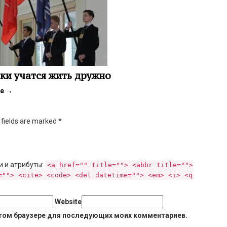
и учатся жить дружно
ее
→
d fields are marked
*
и и атрибуты:
<a href="" title=""> <abbr title="">
=""> <cite> <code> <del datetime=""> <em> <i> <q
Website
 этом браузере для последующих моих комментариев.