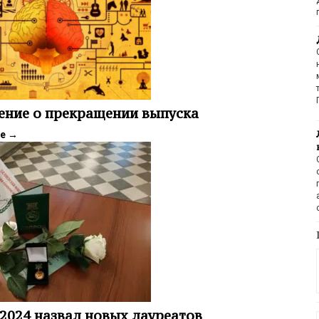
ение о прекращении выпуска
ее
→
2024 назвал новых лауреатов