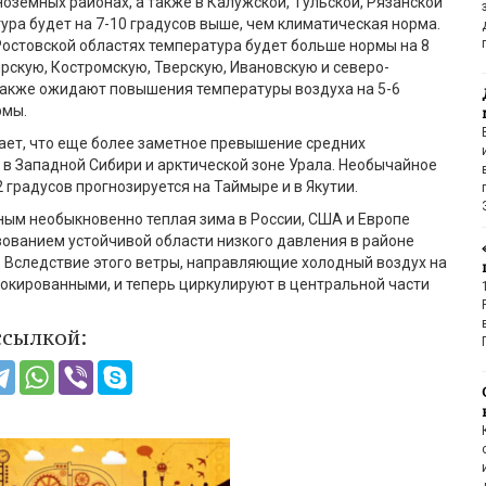
оземных районах, а также в Калужской, Тульской, Рязанской
ура будет на 7-10 градусов выше, чем климатическая норма.
Ростовской областях температура будет больше нормы на 8
рскую, Костромскую, Тверскую, Ивановскую и северо-
также ожидают повышения температуры воздуха на 5-6
рмы.
ает, что еще более заметное превышение средних
 в Западной Сибири и арктической зоне Урала. Необычайное
2 градусов прогнозируется на Таймыре и в Якутии.
ым необыкновенно теплая зима в России, США и Европе
ованием устойчивой области низкого давления в районе
 Вследствие этого ветры, направляющие холодный воздух на
локированными, и теперь циркулируют в центральной части
ссылкой: