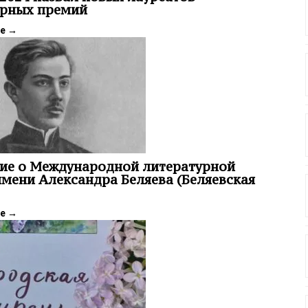
урных премий
ее
→
ие о Международной литературной
мени Александра Беляева (Беляевская
ее
→