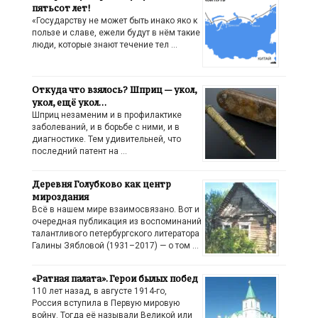
пятьсот лет!
«Государству не может быть инако яко к
пользе и славе, ежели будут в нём такие
люди, которые знают течение тел …
Откуда что взялось? Шприц — укол,
укол, ещё укол…
Шприц незаменим и в профилактике
заболеваний, и в борьбе с ними, и в
диагностике. Тем удивительней, что
последний патент на …
Деревня Голубково как центр
мироздания
Всё в нашем мире взаимосвязано. Вот и
очередная публикация из воспоминаний
талантливого петербургского литератора
Галины Зябловой (1931–2017) — о том …
«Ратная палата». Герои былых побед
110 лет назад, в августе 1914-го,
Россия вступила в Первую мировую
войну. Тогда её называли Великой или