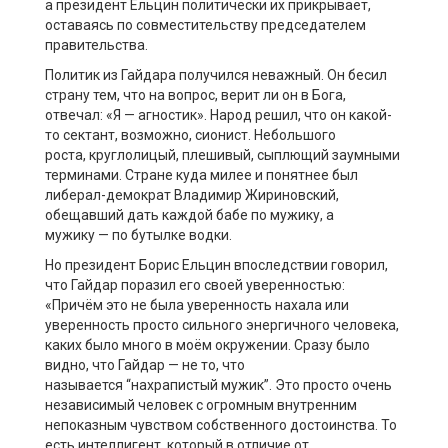
а президент Ельцин политически их прикрывает,
оставаясь по совместительст
ву председателем
правительства.
Политик из Гайдара получился неважный
.
Он
бесил
страну
тем
,
что
на вопрос
,
верит ли он в Бога,
отвеча
л
: «Я
—
агностик». Народ решил, что он какой-
то сектант, возможно, сионист. Небольшого
роста,
круглолицый
, плешивый, сыплющий заумными
терминами. Стране куда милее и понятнее был
либерал-демократ Владимир Жириновский,
обещавший дать каждой бабе по мужику, а
мужику
—
по бутылке водки.
Но президент
Борис
Ельцин впоследствии говорил,
что Гайдар поразил его своей уверенностью:
«Прич
ё
м это не была уверенность
нахала
или
уверенность просто сильного энергичного человека,
каких было много в моём окружении. Сразу было
видно, что Гайдар
—
не то, что
называется
“
нахрапистый
мужик
”
. Это просто очень
независимый человек с огромным внутренним
непоказным чувством собственного достоинства. То
есть инт
е
ллигент, который в отличие от