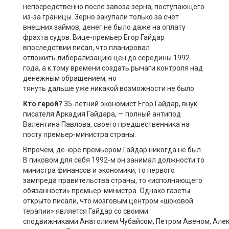
непосредственно после завоза зерна, поступающего
из-за границы.
Зерно закупали
только за счёт
внешних займов, денег не было даже на оплату
фрахта судов. Вице-премьер Егор Гайдар
впоследствии писал, что планировал
отложить
либерализацию цен до середины 1992
г
ода
, а к тому времени создать рычаги контроля над
денежным обращением, но
тянуть
дальше
уже
никакой возможности не было.
Кто герой?
35-летний экономист Егор Гайдар, внук
писателя Аркадия Гайдара,
—
полный антипод
Валентина Павлова
,
своего предшественника на
посту премьер-министра
страны.
Впрочем, де-юре премьером Гайдар никогда не был
.
В
пиковом
для себя 1992
-м он
занима
л
должности то
министра финансов и экономики, то первого
зампреда правительства страны, то «исполняющего
обязанности» премьер-министра. Однако газеты
открыто писали, что мозговым центром «шоковой
терапии» является Гайдар со своими
сподвижниками
Анатолием
Чубайсом,
Петром
Авеном,
Але