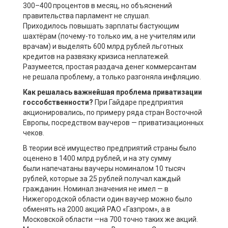
300
–
400
процентов
в месяц, но объяснений
правительства парламент не слуша
л
.
Приходи
лось
повышать зарплаты бастующим
шахтёрам (почему-то только им, а не учителям или
врачам) и выдел
я
ть 600
млрд
рублей льготных
кредитов на развязку кризиса неплатежей.
Разумеется, простая раздача денег коммерсантам
не реша
ла
проблему, а только разгоня
ла
инфляцию.
Как решалась важнейшая проблема приватизации
госсобственности?
При Гайдаре предприятия
акционировались, по примеру ряда стран Восточной
Европы, посредством ваучеров
— приватизационных
чеков.
В теории вс
ё
имущество предприятий страны было
оценено в 1400
м
лрд
рублей, и на эту сумму
были
напечата
ны ваучеры номиналом 10 тысяч
рублей, которые за 25 рублей получал каждый
гражданин. Номинал значения не имел
—
в
Нижегородской области один ваучер можно было
обменять на 2000 акций РАО «Газпром», а в
Московской области
—
н
а 700 точно таких же акций.