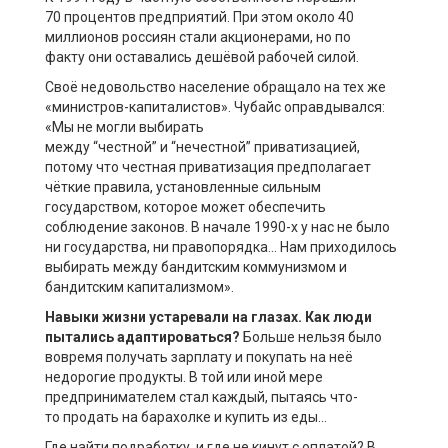
70
процентов
предприятий
.
При этом
около 40
миллионов россиян стали акционерами,
но
по
факту
они
остава
лись
деш
ёвой рабочей силой.
Своё недовольство население обращало на тех же
«министров-капиталистов». Чубайс оправдывался:
«Мы не могли выбирать
между
“
честной
”
и
“
нечестной
”
приватизацией,
потому что честная приватизация предполагает
чёткие правила, установленные сильным
государством, которое может обеспечить
соблюдение законов.
В начале
1990-х у нас не было
ни государства, ни правопорядка… Нам приходилось
выбирать между бандитским коммунизмом и
бандитским капитализмом».
Навыки жизни устаревали на глазах. Как люди
пытались адаптироваться?
Больше нельзя было
вовремя получать зарплату и покупать на неё
недорогие продукты. В той или иной мере
предпринимателем стал каждый,
пытаясь
что
-
то
продать на
барахолке
и купить из еды
…
Где найти подработку
,
и где не кинут с оплатой? В