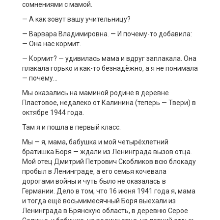
сомнениями с мамой.
— А как зовут вашу учительницу?
— Варвара Владимировна. — И почему-то добавила:
— Она нас кормит.
— Кормит? — удивилась мама и вдруг заплакала. Она
плакала горько и как-то безнадёжно, а я не понимала
— почему…
Мы оказались на маминой родине в деревне
Пластовое, недалеко от Калинина (теперь — Твери) в
октябре 1944 года.
Там я и пошла в первый класс.
Мы — я, мама, бабушка и мой четырёхлетний
братишка Боря — ждали из Ленинграда вызов отца.
Мой отец Дмитрий Петрович Скобликов всю блокаду
пробыл в Ленинграде, а его семья кочевала
дорогами войны и чуть было не оказалась в
Германии. Дело в том, что 16 июня 1941 года я, мама
и тогда ещё восьмимесячный Боря выехали из
Ленинграда в Брянскую область, в деревню Серое