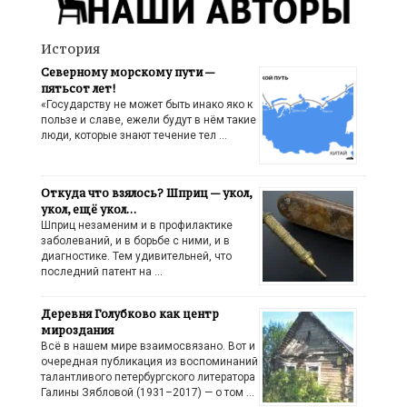
История
Северному морскому пути —
пятьсот лет!
«Государству не может быть инако яко к
пользе и славе, ежели будут в нём такие
люди, которые знают течение тел …
Откуда что взялось? Шприц — укол,
укол, ещё укол…
Шприц незаменим и в профилактике
заболеваний, и в борьбе с ними, и в
диагностике. Тем удивительней, что
последний патент на …
Деревня Голубково как центр
мироздания
Всё в нашем мире взаимосвязано. Вот и
очередная публикация из воспоминаний
талантливого петербургского литератора
Галины Зябловой (1931–2017) — о том …