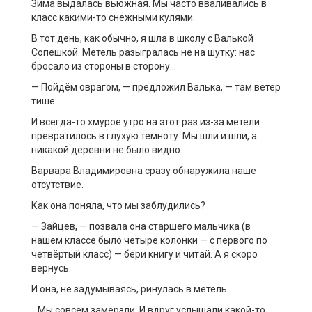
Зима выдалась вьюжная. Мы часто вваливались в
класс какими-то снежными кулями.
В тот день, как обычно, я шла в школу с Валькой
Сопешкой. Метель разыгралась не на шутку: нас
бросало из стороны в сторону…
— Пойдём оврагом, — предложил Валька, — там ветер
тише.
И всегда-то хмурое утро на этот раз из-за метели
превратилось в глухую темноту. Мы шли и шли, а
никакой деревни не было видно…
Варвара Владимировна сразу обнаружила наше
отсутствие.
Как она поняла, что мы заблудились?
— Зайцев, — позвала она старшего мальчика (в
нашем классе было четыре колонки — с первого по
четвёртый класс) — бери книгу и читай. А я скоро
вернусь.
И она, не задумываясь, ринулась в метель.
…Мы совсем замёрзли. И вдруг услышали какой-то