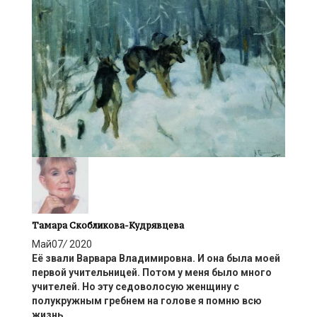
Тамара Скобликова-Кудрявцева
Май
07
/
2020
Её звали Варвара Владимировна. И она была моей
первой учительницей. Потом у меня было много
учителей. Но эту седоволосую женщину с
полукружным гребнем на голове я помню всю
жизнь.