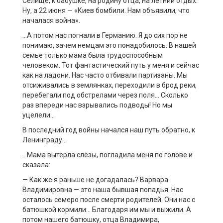
Селище, к бабушке, на родину отца, на летний отдых.
Ну, а 22 июня — «Киев бомбили. Нам объявили, что
началася война».
…А потом нас погнали в Германию. Я до сих пор не
понимаю, зачем немцам это понадобилось. В нашей
семье только мама была трудоспособным
человеком. Тот фантастический путь у меня и сейчас
как на ладони. Нас часто отбивали партизаны. Мы
отсиживались в землянках, переходили в брод реки,
перебегали под обстрелами через поля… Сколько
раз впереди нас взрывались подводы! Но мы
уцелели…
В последний год войны начался наш путь обратно, к
Ленинграду…
…Мама вытерла слёзы, погладила меня по голове и
сказала:
— Как же я раньше не догадалась? Варвара
Владимировна — это наша бывшая попадья. Нас
осталось семеро после смерти родителей. Они нас с
батюшкой кормили… Благодаря им мы и выжили. А
потом нашего батюшку, отца Владимира,