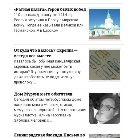
«Ратная палата». Герои былых побед
110 лет назад, в августе 1914-го,
Россия вступила в Первую мировую
войну. Тогда её называли Великой или
Германской. А в Царском …
Откуда что взялось? Скрепка —
всегда все вместе
Казалось бы, обычная канцелярская
скрепка, какая у неё может быть
история? Эту примитивную штуковину
даже изобретать не надо: изогнул
проволоку …
Дом Мурузи и его обитатели
Сегодня об этом петербургском доме
написано много — прозы, стихов,
мемуаров, репортажей… Но талантливая
журналистка Галина Георгиевна
Зяблова, человек с …
Ленинградская блокада. Письма во