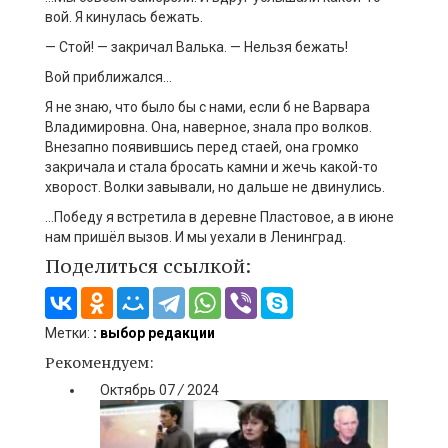
вой. Я кинулась бежать.
— Стой! — закричал Валька. — Нельзя бежать!
Вой приближался…
Я не знаю, что было бы с нами, если б не Варвара
Владимировна. Она, наверное, знала про волков.
Внезапно появившись перед стаей, она громко
закричала и стала бросать камни и жечь какой-то
хворост. Волки завывали, но дальше не двинулись.
…Победу я встретила в деревне Пластовое, а в июне
нам пришёл вызов. И мы уехали в Ленинград.
Поделиться ссылкой:
Метки:
: выбор редакции
Рекомендуем:
Октябрь
07
/
2024