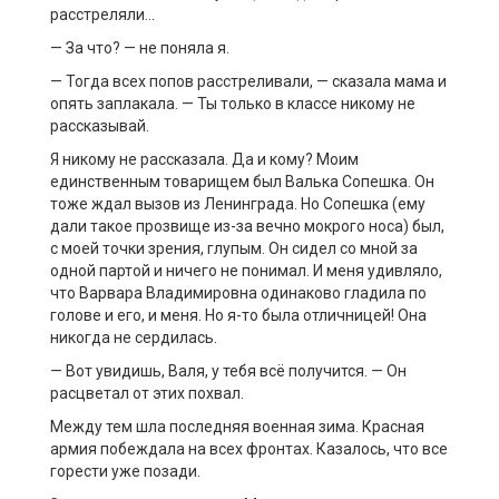
расстреляли…
— За что? — не поняла я.
— Тогда всех попов расстреливали, — сказала мама и
опять заплакала. — Ты только в классе никому не
рассказывай.
Я никому не рассказала. Да и кому? Моим
единственным товарищем был Валька Сопешка. Он
тоже ждал вызов из Ленинграда. Но Сопешка (ему
дали такое прозвище из-за вечно мокрого носа) был,
с моей точки зрения, глупым. Он сидел со мной за
одной партой и ничего не понимал. И меня удивляло,
что Варвара Владимировна одинаково гладила по
голове и его, и меня. Но я-то была отличницей! Она
никогда не сердилась.
— Вот увидишь, Валя, у тебя всё получится. — Он
расцветал от этих похвал.
Между тем шла последняя военная зима. Красная
армия побеждала на всех фронтах. Казалось, что все
горести уже позади.