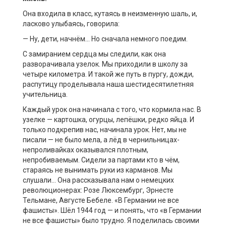
Она входила в класс, кутаясь в неизменную шаль, и,
ласково улыбаясь, говорила:
— Ну, дети, начнём… Но сначала немного поедим.
С замиранием сердца мы следили, как она
разворачивала узелок. Мы приходили в школу за
четыре километра. И такой же путь в пургу, дожди,
распутицу проделывала наша шестидесятилетняя
учительница.
Каждый урок она начинала с того, что кормила нас. В
узелке — картошка, огурцы, лепёшки, редко яйца. И
только подкрепив нас, начинала урок. Нет, мы не
писали — не было мела, а лёд в чернильницах-
непроливайках оказывался плотным,
непробиваемым. Сидели за партами кто в чём,
стараясь не вынимать руки из карманов. Мы
слушали… Она рассказывала нам о немецких
революционерах: Розе Люксембург, Эрнесте
Тельмане, Августе Бебеле. «В Германии не все
фашисты». Шёл 1944 год — и понять, что «в Германии
не все фашисты» было трудно. Я поделилась своими