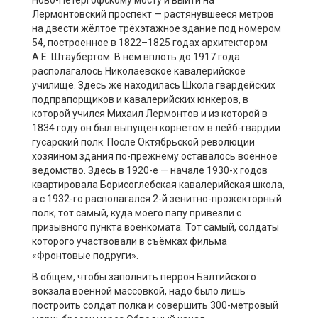
Ново-Петергофскому мосту и выйти на
Лермонтовский проспект — растянувшееся метров
на двести жёлтое трёхэтажное здание под номером
54, построенное в 1822–1825 годах архитектором
А.Е. Штаубертом. В нём вплоть до 1917 года
располагалось Николаевское кавалерийское
училище. Здесь же находилась Школа гвардейских
подпрапорщиков и кавалерийских юнкеров, в
которой учился Михаил Лермонтов и из которой в
1834 году он был выпущен корнетом в лейб-гвардии
гусарский полк. После Октябрьской революции
хозяином здания по-прежнему оставалось военное
ведомство. Здесь в 1920-е — начале 1930-х годов
квартировала Борисоглебская кавалерийская школа,
а с 1932-го располагался 2-й зенитно-прожекторный
полк, тот самый, куда моего папу привезли с
призывного пункта военкомата. Тот самый, солдаты
которого участвовали в съёмках фильма
«Фронтовые подруги».
В общем, чтобы заполнить перрон Балтийского
вокзала военной массовкой, надо было лишь
построить солдат полка и совершить 300-метровый