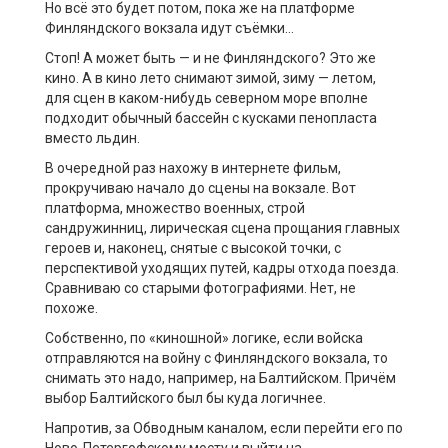
Но всё это будет потом, пока же на платформе
Финляндского вокзала идут съёмки…
Стоп! А может быть — и не Финляндского? Это же
кино. А в кино лето снимают зимой, зиму — летом,
для сцен в каком-нибудь северном море вполне
подходит обычный бассейн с кусками пенопласта
вместо льдин.
В очередной раз нахожу в интернете фильм,
прокручиваю начало до сцены на вокзале. Вот
платформа, множество военных, строй
сандружинниц, лирическая сцена прощания главных
героев и, наконец, снятые с высокой точки, с
перспективой уходящих путей, кадры отхода поезда.
Сравниваю со старыми фотографиями. Нет, не
похоже.
Собственно, по «киношной» логике, если войска
отправляются на войну с Финляндского вокзала, то
снимать это надо, например, на Балтийском. Причём
выбор Балтийского был бы куда логичнее.
Напротив, за Обводным каналом, если перейти его по