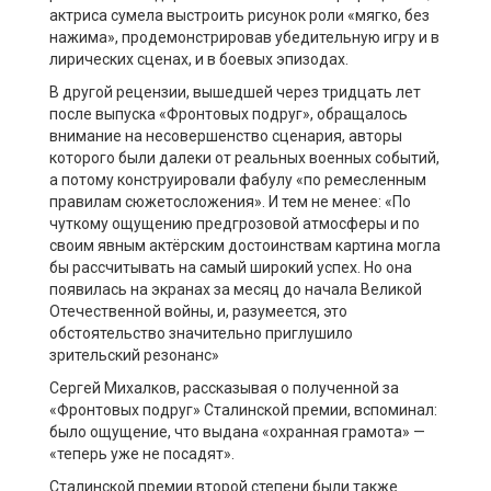
актриса сумела выстроить рисунок роли «мягко, без
нажима», продемонстрировав убедительную игру и в
лирических сценах, и в боевых эпизодах.
В другой рецензии, вышедшей через тридцать лет
после выпуска «Фронтовых подруг», обращалось
внимание на несовершенство сценария, авторы
которого были далеки от реальных военных событий,
а потому конструировали фабулу «по ремесленным
правилам сюжетосложения». И тем не менее: «По
чуткому ощущению предгрозовой атмосферы и по
своим явным актёрским достоинствам картина могла
бы рассчитывать на самый широкий успех. Но она
появилась на экранах за месяц до начала Великой
Отечественной войны, и, разумеется, это
обстоятельство значительно приглушило
зрительский резонанс»
Сергей Михалков, рассказывая о полученной за
«Фронтовых подруг» Сталинской премии, вспоминал:
было ощущение, что выдана «охранная грамота» —
«теперь уже не посадят».
Сталинской премии второй степени были также