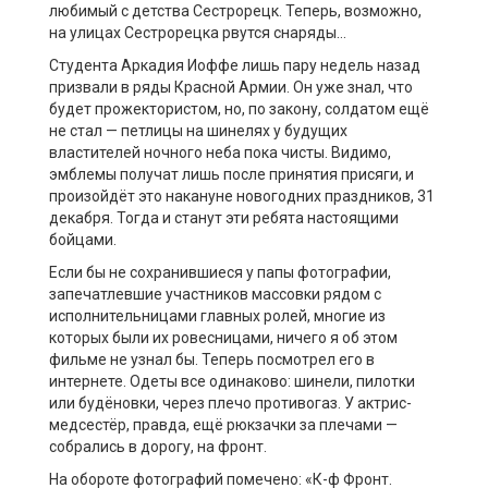
любимый с детства Сестрорецк. Теперь, возможно,
на улицах Сестрорецка рвутся снаряды…
Студента Аркадия Иоффе лишь пару недель назад
призвали в ряды Красной Армии. Он уже знал, что
будет прожектористом, но, по закону, солдатом ещё
не стал — петлицы на шинелях у будущих
властителей ночного неба пока чисты. Видимо,
эмблемы получат лишь после принятия присяги, и
произойдёт это накануне новогодних праздников, 31
декабря. Тогда и станут эти ребята настоящими
бойцами.
Если бы не сохранившиеся у папы фотографии,
запечатлевшие участников массовки рядом с
исполнительницами главных ролей, многие из
которых были их ровесницами, ничего я об этом
фильме не узнал бы. Теперь посмотрел его в
интернете. Одеты все одинаково: шинели, пилотки
или будёновки, через плечо противогаз. У актрис-
медсестёр, правда, ещё рюкзачки за плечами —
собрались в дорогу, на фронт.
На обороте фотографий помечено: «К-ф Фронт.