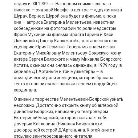
подруги. ХII 1939 г.». На первом снимке: слева, в
пилотке — рядовой Иоффе, в центре — «дружинница
Шура». Вернее, Шурой она будет в фильме, а пока
она — актриса Екатерина Мелентьева, известная
собеседникам на фотографии по роли медсестры
Фроси Мухиной из фильма Эраста Гарина и Хеси
Локшиной «Доктор Калюжный», поставленного по
сценарию Юрия Германа. Теперь мы знаем её как
Екатерину Михайловну Мелентьеву-Боярскую, жену
актёра Сергея Боярского и маму Михаила Боярского.
Кстати, с сыном она снялась однажды, в 1979 году, в
сериале «Д’Артаньян и три мушкетёра» — в
эпизодической роли женщины, которая бросала
тесто в гнавшихся за главным героем гвардейцев
кардинала.
О жизни и творчестве Мелентьевой-Боярской узнать
несложно. Достаточно открыть книгу об актёрской
династии Боярских, написанную театроведом
Екатериной Боярской, которая называет себя
дочерью Козлевича (Николая Боярского) и
двоюродной сестрой Д’Артаньяна. К этой книге и
отсылаю заинтересованного читателя.