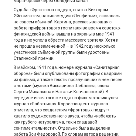
марш-бросок через Обводный канал…
Судьба «Фронтовых подруг», снятых Виктором
Эйсымонтом, на киностудии «Ленфильм», оказалась
не совсем обычной. Картина, рассказывающая о
работе прифронтового госпиталя во время советско-
финляндской войны, вышла на экраны в мае 1941
года и не успела обрести массового зрителя. Хотя и
не прошла незамеченной — в 1942 году несколько
участников съёмочной группы были удостоены
Сталинской премии.
В майском, 1941 года, номере журнала «Санитарная
оборона» были опубликованы фотографии с кадрами
из фильма, а также тексты прозвучавших в нём песен
с нотами (музыка Виссариона Шебалина, слова
Сергея Михалкова и Натальи Кончаловской). В
середине июня того же года на фильм откликнулся
журнал «Работница». Корреспондент журнала
отметила, что создателям «Фронтовых подруг»
хватило художественного вкуса, чтобы «избежать
как грубого натурализма, так и слащавой
сентиментальности». Отдельно была выделена
работа Зои Фёдоровой. По словам автора рецензии,