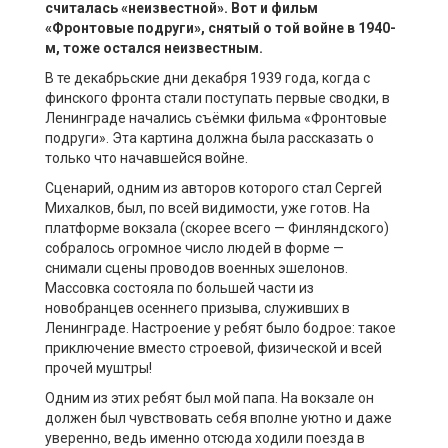
считалась «неизвестной». Вот и фильм
«Фронтовые подруги», снятый о той войне в 1940-
м, тоже остался неизвестным.
В те декабрьские дни декабря 1939 года, когда с
финского фронта стали поступать первые сводки, в
Ленинграде начались съёмки фильма «Фронтовые
подруги». Эта картина должна была рассказать о
только что начавшейся войне.
Сценарий, одним из авторов которого стал Сергей
Михалков, был, по всей видимости, уже готов. На
платформе вокзала (скорее всего — Финляндского)
собралось огромное число людей в форме —
снимали сцены проводов военных эшелонов.
Массовка состояла по большей части из
новобранцев осеннего призыва, служивших в
Ленинграде. Настроение у ребят было бодрое: такое
приключение вместо строевой, физической и всей
прочей муштры!
Одним из этих ребят был мой папа. На вокзале он
должен был чувствовать себя вполне уютно и даже
уверенно, ведь именно отсюда ходили поезда в