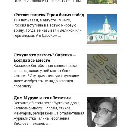
Галины Зябловой (1931–2017) — о том …
«Ратная палата». Герои былых побед
110 лет назад, в августе 1914-го,
Россия вступила в Первую мировую
войну. Тогда её называли Великой или
Германской. А в Царском …
Откуда что взялось? Скрепка —
всегда все вместе
Казалось бы, обычная канцелярская
скрепка, какая у неё может быть
история? Эту примитивную штуковину
даже изобретать не надо: изогнул
проволоку …
Дом Мурузи и его обитатели
Сегодня об этом петербургском доме
написано много — прозы, стихов,
мемуаров, репортажей… Но талантливая
журналистка Галина Георгиевна
Зяблова, человек с …