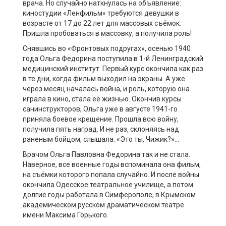
врача. Но случайно наткнулась на объявление:
киностудии «Ленфильм» требуются девушки в
возрасте от 17 до 22 лет для массовых съёмок.
Пришла пробоваться в массовку, а получила роль!
Снявшись во «Фронтовых подругах», осенью 1940
года Ольга Федорина поступила в 1-й Ленинградский
медицинский институт. Первый курс окончила как раз
в те дни, когда фильм выходил на экраны. А уже
через месяц началась война, и роль, которую она
играла в кино, стала её жизнью. Окончив курсы
санинструкторов, Ольга уже в августе 1941-го
приняла боевое крещение. Прошла всю войну,
получила пять наград. И не раз, склоняясь над
раненым бойцом, слышала: «Это ты, Чижик?»…
Врачом Ольга Павловна Федорина так и не стала.
Наверное, все военные годы вспоминала она фильм,
на съёмки которого попала случайно. И после войны
окончила Одесское театральное училище, а потом
долгие годы работала в Симферополе, в Крымском
академическом русском драматическом театре
имени Максима Горького.