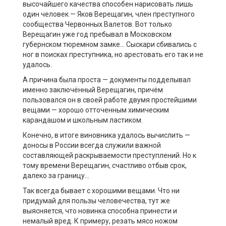
высочайшего качества способен нарисовать лишь
один человек — Яков Верещагин, член преступного
сообщества Червонных Валетов. Вот только
Верещагин уже год пребывал в Московском
губернском тюремном замке… Сыскари сбивались с
ног в поисках преступника, но арестовать его так и не
удалось.
А причина была проста — документы подделывал
именно заключённый Верещагин, причём
пользовался он в своей работе двумя простейшими
вещами — хорошо отточенным химическим
карандашом и школьным ластиком.
Конечно, в итоге виновника удалось вычислить —
доносы в России всегда служили важной
составляющей раскрываемости преступлений. Но к
тому времени Верещагин, счастливо отбыв срок,
далеко за границу…
Так всегда бывает с хорошими вещами. Что ни
придумай для пользы человечества, тут же
выясняется, что новинка способна принести и
немалый вред. К примеру, резать мясо ножом