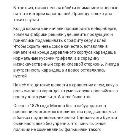
В-третьих, никак нельзя обойти вниманием и чёрные
пятна в истории карандашей. Приведу только два
таких случая…
Когда карандаши начали производить в Нюрнберге,
хозяева фабрики решили удешевить продукцию и
принялись подмешивать к графиту серу и клей.
Чтобы скрыть невысокое качество, вставляли в
начале и на конце деревянного корпуса карандаша
нормальные кусочки грифеля, а в середину —
низкокачественный серно-клеевой стержень. Иногда
внутренность карандаша и вовсе оставлялась
пустой.
Но всё это детские шалости в сравнении с тем, какую
роль сыграл в карандаш в умелых руках российского
преступного умельца. А дело было так…
Осенью 1876 года Москва была взбудоражена
появлением огромного количества предъявляемых
в банках поддельных векселей. Сделаны эти бумаги
были настолько безупречно, что чины сыскной
полиции не сомневались: фальшивки такого