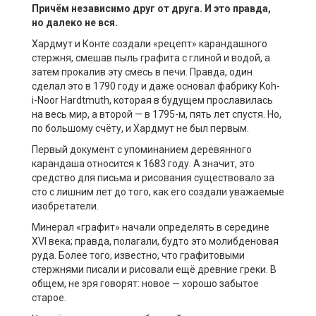
Причём независимо друг от друга. И это правда,
но далеко не вся.
Хардмут и Конте создали «рецепт» карандашного
стержня, смешав пыль графита с глиной и водой, а
затем прокалив эту смесь в печи. Правда, один
сделал это в 1790 году и даже основал фабрику Koh-
i-Noor Hardtmuth, которая в будущем прославилась
на весь мир, а второй — в 1795-м, пять лет спустя. Но,
по большому счёту, и Хардмут не был первым.
Первый документ с упоминанием деревянного
карандаша относится к 1683 году. А значит, это
средство для письма и рисования существовало за
сто с лишним лет до того, как его создали уважаемые
изобретатели.
Минерал «графит» начали определять в середине
XVI века; правда, полагали, будто это молибденовая
руда. Более того, известно, что графитовыми
стержнями писали и рисовали ещё древние греки. В
общем, не зря говорят: новое — хорошо забытое
старое.