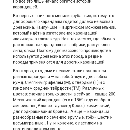
Но всё это лишь начало богатой истории
карандашей.
Во-первых, они часто меняли «рубашки», потому что
для хорошего карандаша годится далеко не всякая
древесина. Наилучшие — виргинские можжевельник,
который идёт на изготовление карандашей
«кохинор», а также кедр. Но в тех местах, где обычно
расположены карандашные фабрики, растут клён,
липа, ольха. Поэтому для массового производства
используется древесина этих пород, а редкие
породы применяются для дорогих карандашей.
Во-вторых, с годами и веками стали появляться
разные карандаши — на любой вкус и для любых
нужд. С мягким грифелем (М), с твёрдым (Т) и с
грифелем средней твёрдости (ТМ). Различных
цветов: сначала только шести, а сейчас — свыше 200.
Механический карандаш (его в 1869 году изобрёл
американец Алонсо Таунсенд Кросс), химический,
для подкрашивания бровей… А ещё — карандаши
разнообразные по сечению: круглые, трёх-, шести и
восьмигранные… Ну, и, конечно, с ластиком на
противоположном конце.