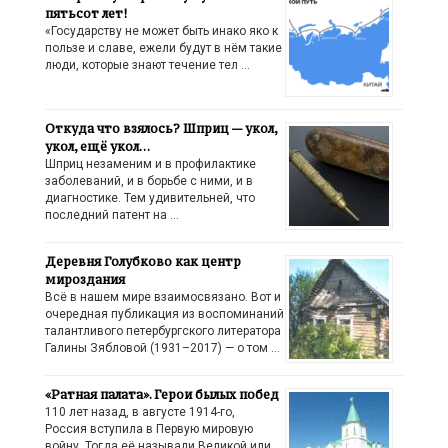
пятьсот лет!
«Государству не может быть инако яко к
пользе и славе, ежели будут в нём такие
люди, которые знают течение тел …
Откуда что взялось? Шприц — укол,
укол, ещё укол…
Шприц незаменим и в профилактике
заболеваний, и в борьбе с ними, и в
диагностике. Тем удивительней, что
последний патент на …
Деревня Голубково как центр
мироздания
Всё в нашем мире взаимосвязано. Вот и
очередная публикация из воспоминаний
талантливого петербургского литератора
Галины Зябловой (1931–2017) — о том …
«Ратная палата». Герои былых побед
110 лет назад, в августе 1914-го,
Россия вступила в Первую мировую
войну. Тогда её называли Великой или