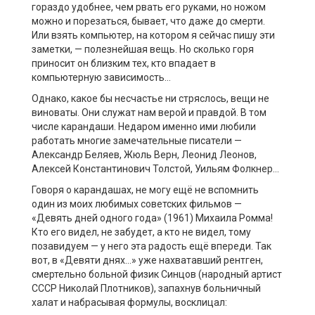
гораздо удобнее, чем рвать его руками, но ножом
можно и порезаться, бывает, что даже до смерти.
Или взять компьютер, на котором я сейчас пишу эти
заметки, — полезнейшая вещь. Но сколько горя
приносит он близким тех, кто впадает в
компьютерную зависимость…
Однако, какое бы несчастье ни стряслось, вещи не
виноваты. Они служат нам верой и правдой. В том
числе карандаши. Недаром именно ими любили
работать многие замечательные писатели —
Александр Беляев, Жюль Верн, Леонид Леонов,
Алексей Константинович Толстой, Уильям Фолкнер…
Говоря о карандашах, не могу ещё не вспомнить
один из моих любимых советских фильмов —
«Девять дней одного года» (1961) Михаила Ромма!
Кто его видел, не забудет, а кто не видел, тому
позавидуем — у него эта радость ещё впереди. Так
вот, в «Девяти днях…» уже нахватавший рентген,
смертельно больной физик Синцов (народный артист
СССР Николай Плотников), запахнув больничный
халат и набрасывая формулы, восклицал: