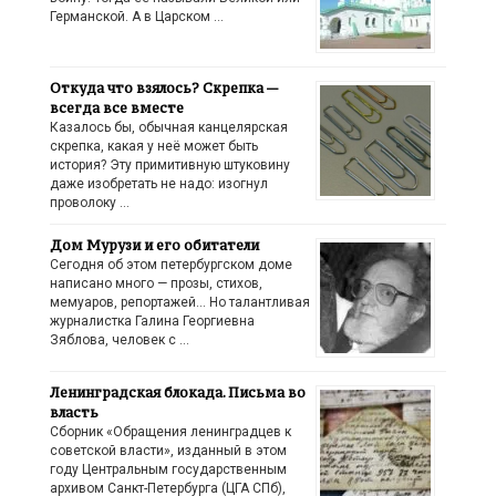
Германской. А в Царском …
Откуда что взялось? Скрепка —
всегда все вместе
Казалось бы, обычная канцелярская
скрепка, какая у неё может быть
история? Эту примитивную штуковину
даже изобретать не надо: изогнул
проволоку …
Дом Мурузи и его обитатели
Сегодня об этом петербургском доме
написано много — прозы, стихов,
мемуаров, репортажей… Но талантливая
журналистка Галина Георгиевна
Зяблова, человек с …
Ленинградская блокада. Письма во
власть
Сборник «Обращения ленинградцев к
советской власти», изданный в этом
году Центральным государственным
архивом Санкт-Петербурга (ЦГА СПб),