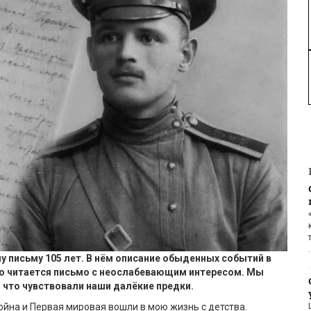
 письму 105 лет. В нём описание обыденных событий в
Но читается письмо с неослабевающим интересом. Мы
и что чувствовали наши далёкие предки.
ойна и Первая мировая вошли в мою жизнь с детства.