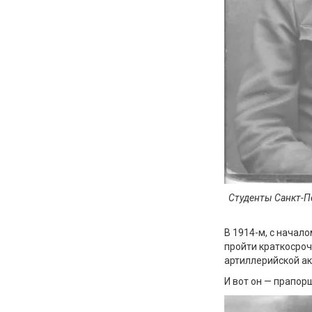
Студенты Санкт-Пе
В 1914-м, с начал
пройти краткосро
артиллерийской а
И вот он — прапор