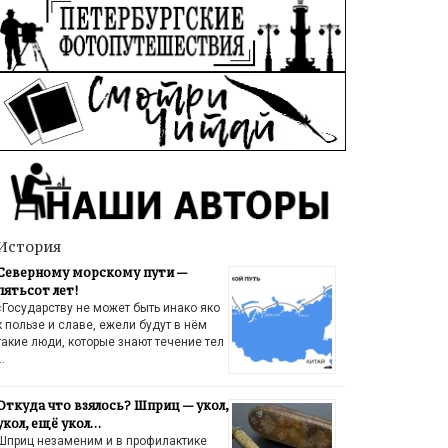
История
Северному морскому пути —
пятьсот лет!
«Государству не может быть инако яко
к пользе и славе, ежели будут в нём
такие люди, которые знают течение тел
…
Откуда что взялось? Шприц — укол,
укол, ещё укол…
Шприц незаменим и в профилактике