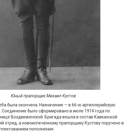
Юный прапорщик Михаил Кустов
чёба была окончена. Назначение — в 66-ю артиллерийскую
з. Соединение было сформировано в июле 1914 года по
нице Воздвиженской. Бригада вошла в состав Кавказской
ий отряд, а новоиспечённому прапорщику Кустову поручено в
мплектованием пополнения.