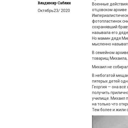
Владимир Саблин
Военные действия 
отцовском архиве 
Октябрь
23
/
2020
Империалистическ
фотопластинок сни
сохранявший браву
называла его дяде
Но мамин дядя Миш
мысленно называть
В семейном архиве
товарищ Михаила, 
Михаил не собирал
В небогатой мещан
пятерых детей одн
Георгия — она всё
получить прилично
училище. Михаил п
на только что отк
Тем более и жили 