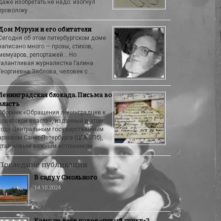
даже изобретать не надо: изогнул
проволоку …
Дом Мурузи и его обитатели
Сегодня об этом петербургском доме
написано много — прозы, стихов,
мемуаров, репортажей… Но
талантливая журналистка Галина
Георгиевна Зяблова, человек с …
Ленинградская блокада. Письма во
власть
Сборник «Обращения ленинградцев к
советской власти», изданный в этом
году Центральным государственным
архивом Санкт-Петербурга (ЦГА СПб),
стал новым важным источником …
Последние публикации
В саду у Смольного
14.10.2024
Кому не даёт покоя «пятый пункт»?