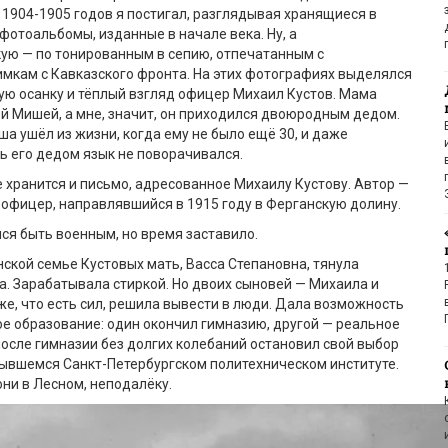
1904-1905 годов я постигал, разглядывая хранящиеся в
фотоальбомы, изданные в начале века. Ну, а
ую — по тонированным в сепию, отпечатанным с
мкам с Кавказского фронта. На этих фотографиях выделялся
ю осанку и тёплый взгляд офицер Михаил Кустов. Мама
й Мишей, а мне, значит, он приходился двоюродным дедом.
а ушёл из жизни, когда ему не было ещё 30, и даже
 его дедом язык не поворачивался.
 хранится и письмо, адресованное Михаилу Кустову. Автор —
офицер, направлявшийся в 1915 году в Ферганскую долину.
ся быть военным, но время заставило.
ской семье Кустовых мать, Васса Степановна, тянула
а. Зарабатывала стиркой. Но двоих сыновей — Михаила и
 же, что есть сил, решила вывести в люди. Дала возможность
е образование: один окончил гимназию, другой — реальное
осле гимназии без долгих колебаний остановил свой выбор
рывшемся Санкт-Петербургском политехническом институте.
они в Лесном, неподалёку.