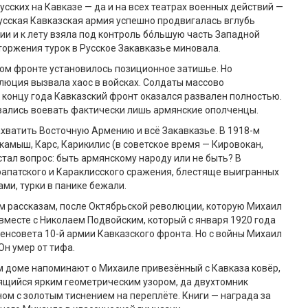
усских на Кавказе — да и на всех театрах военных действий —
усская Кавказская армия успешно продвигалась вглубь
ии и к лету взяла под контроль бóльшую часть Западной
торжения турок в Русское Закавказье миновала.
ом фронте установилось позиционное затишье. Но
юция вызвала хаос в войсках. Солдаты массово
к концу года Кавказский фронт оказался развален полностью.
вались воевать фактически лишь армянские ополченцы.
хватить Восточную Армению и всё Закавказье. В 1918-м
камыш, Карс, Карикилис (в советское время — Кировокан,
стал вопрос: быть армянскому народу или не быть? В
апатского и Караклисского сражения, блестяще выигранных
ми, турки в панике бежали.
м рассказам, после Октябрьской революции, которую Михаил
 вместе с Николаем Подвойским, который с января 1920 года
енсовета 10-й армии Кавказского фронта. Но с войны Михаил
 Он умер от тифа.
м доме напоминают о Михаиле привезённый с Кавказа ковёр,
ящийся ярким геометрическим узором, да двухтомник
ном с золотым тиснением на переплёте. Книги — награда за