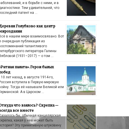
заболеваний, и в борьбе с ними, и в
диагностике. Тем удивительней, что
последний патент на …
Деревня Голубково как центр
мироздания
Всё в нашем мире взаимосвязано. Вот
и очередная публикация из
воспоминаний талантливого
петербургского литератора Галины
Зябловой (1931–2017) — о том …
«Ратная палата». Герои былых
побед
110 лет назад, в августе 1914-го,
Россия вступила в Первую мировую
войну. Тогда её называли Великой или
Германской. А в Царском …
Откуда что взялось? Скрепка —
всегда все вместе
Казалось бы, обычная канцелярская
скрепка, какая у неё может быть
история? Эту примитивную штуковину