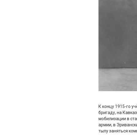
К концу 1915-го у
бригаду, на Кавка
мобилизации в ста
армии, в Эриванск
тылу заняться ко