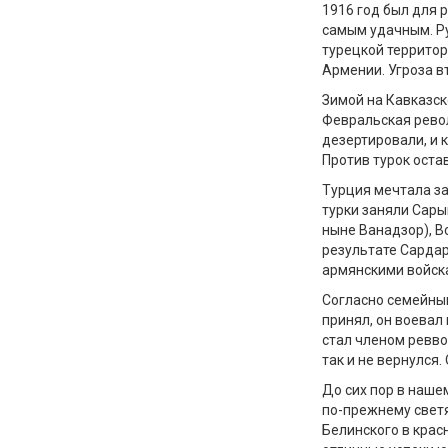
1916 год был для р
самым удачным. Р
турецкой территор
Армении. Угроза в
Зимой на Кавказск
Февральская револ
дезертировали, и 
Против турок оста
Турция мечтала за
турки заняли Сары
ныне Ванадзор), В
результате Сардар
армянскими войска
Согласно семейны
принял, он воевал
стал членом ревво
так и не вернулся.
До сих пор в наше
по-прежнему свет
Белинского в крас