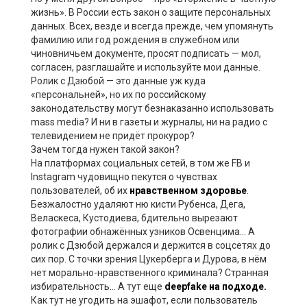
жизнь». В России есть закон о защите персональных
данных. Всех, везде и всегда прежде, чем упомянуть
фамилию или год рождения в служебном или
чиновничьем документе, просят подписать — мол,
согласен, разглашайте и используйте мои данные.
Ролик с Дзюбой — это данные уж куда
«персональней», но их по российскому
законодательству могут безнаказанно использовать
mass media? И ни в газеты и журналы, ни на радио с
телевидением не придёт прокурор?
Зачем тогда нужен такой закон?
На платформах социальных сетей, в том же FB и
Instagram чудовищно пекутся о чувствах
пользователей, об их
нравственном здоровье
.
Безжалостно удаляют ню кисти Рубенса, Дега,
Веласкеса, Кустодиева, бдительно вырезают
фотографии обнажённых узников Освенцима… А
ролик с Дзюбой держался и держится в соцсетях до
сих пор. С точки зрения Цукерберга и Дурова, в нём
нет морально-нравственного криминала? Странная
избирательность… А тут еще
deepfake на подходе.
Как тут не угодить на эшафот, если пользователь