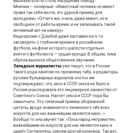
высказаться по столь насущному поводу.
Мнения — полярные. «Известный человек не имеет
права так себя вести, это дурной пример для
молодёжи» «Отчего же, очень даже имеет, но в
свободное от работы время, и не записывать такой
интимный акт на камеру»
Видеоролик с Дзюбой даже заставил кого-то
заговорить о глубоком кризисе в российском
футболе, на фоне которого шалости отдельно
взятого футболиста — сущая ерунда. В общем, тема
обрела высокое общественное звучание.
Западные журналисты
уже пишут, что в России
такого рода занятие по-прежнему табу, а редакторы
русских бульварных журналов охотно им
подтверждают, что, мол, в СССР секса не было и
Россия унаследовала это лицемерное ханжество от
Советского Союза. Насчёт секса и СССР пора бы
замолчать. Это типичный пример оборванной
цитаты, вроде знаменитого ленинского «Из всех
искусств для нас важнейшим является кино…»
Вообще то она звучит так: «Пока народ неграмотен,
важнейшими из искусств для нас являются кино и
цирк!» Согласитесь совсем другой коленкор. Так вот,