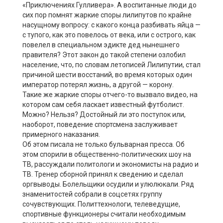
«Приключениях Гулливера». А воспитанные люди до
сих пор помнят жаркие споры лилипутов по крайне
насущному вопросу: с какого конца разбивать яйца —
с тупого, как это повелось от века, или с острого, как
повелел в специальном эдикте дед нынешнего
правителя? Этот закон до такой степени озлобил
население, что, по словам летописей Лилипутии, стал
причиной шести восстаний, во время которых один
император потерял жизнь, а другой — корону.
Такие же жаркие споры отчего-то вызвало видео, на
котором сам себя ласкает известный футболист.
Можно? Нельзя? Достойный ли это поступок или,
наоборот, поведение спортсмена заслуживает
примерного наказания.
Об этом писала не только бульварная пресса. Об
этом спорили в общественно-политических шоу на
ТВ, рассуждали политологи и экономисты на радио и
ТВ. Тренер сборной принял к сведению и сделал
оргвыводы. Болельщики осудили и улюлюкали. Ряд
знаменитостей собрали в соцсетях группу
сочувствующих. Политтехнологи, телеведущие,
спортивные функционеры считали необходимым