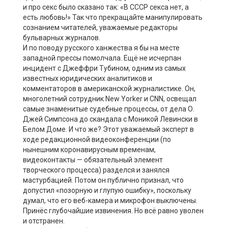
и про секс было сказано так: «В СССР секса нет, а
есть любовь!» Так что прекращайте манипулировать
сознанием читателей, уважаемые редакторы
бульварных журналов.
И по поводу русского ханжества я бы на месте
западной прессы помолчала. Ещё не исчерпан
инцидент с Джеффри Тубином, одним из самых
известных юридических аналитиков и
комментаторов в американской журналистике. Он,
многолетний сотрудник New Yorker и CNN, освещал
самые знаменитые судебные процессы, от дела О.
Джей Симпсона до скандала с Моникой Левински в
Белом Доме. И что же? Этот уважаемый эксперт в
ходе редакционной видеоконференции (по
нынешним коронавирусным временам,
видеоконтакты — обязательный элемент
творческого процесса) разделся и занялся
мастурбацией. Потом он публично признал, что
допустил «позорную и глупую ошибку», поскольку
думал, что его веб-камера и микрофон выключены.
Принёс глубочайшие извинения. Но всё равно уволен
и отстранен.