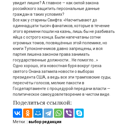
увидит лишне? А главное — как силой закона
российского защитить персональные данные
граждан в таких условиях?
Все как у старины Свифта: «Насчитывают до
одиннадцати тысяч фанатиков, которые в течение
этого времени пошли на казнь, лишь бы не разбивать
яйца с острого конца. Были напечатаны сотни
огромных томов, посвящённых этой полемике, но
книги Тупоконечников давно запрещены, и вся
партия лишена законом права занимать
государственные должности… Не помогло…»
Одно хорошо, эта новостная буря вокруг греха
святого Онана затмила новости о выборах
президента США, а ведь все эти трамповские суды,
пересчёты голосов, мелкие пакости в
Госдепартаменте с процедурой передачи власти —
политическое самоудовлетворение в чистом виде.
Поделиться ссылкой:
Метки:
: выбор редакции