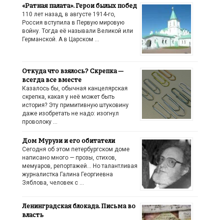
«Ратная палата». Герои былых побед
110 лет назад, в августе 1914-го,
Россия вступила в Первую мировую
войну. Тогда её называли Великой или
Германской. А в Царском …
Откуда что взялось? Скрепка —
всегда все вместе
Казалось бы, обычная канцелярская
скрепка, какая у неё может быть
история? Эту примитивную штуковину
даже изобретать не надо: изогнул
проволоку …
Дом Мурузи и его обитатели
Сегодня об этом петербургском доме
написано много — прозы, стихов,
мемуаров, репортажей… Но талантливая
журналистка Галина Георгиевна
Зяблова, человек с …
Ленинградская блокада. Письма во
власть