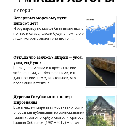
История
Северному морскому пути —
пятьсот лет!
«Государству не может быть инако яко к
пользе и славе, ежели будут в нём такие
люди, которые знают течение тел …
Откуда что взялось? Шприц — укол,
укол, ещё укол…
Шприц незаменим и в профилактике
заболеваний, и в борьбе с ними, и в
диагностике. Тем удивительней, что
последний патент на …
Деревня Голубково как центр
мироздания
Всё в нашем мире взаимосвязано. Вот и
очередная публикация из воспоминаний
талантливого петербургского литератора
Галины Зябловой (1931–2017) — о том …