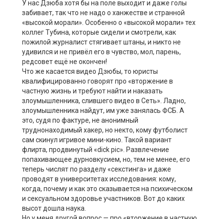
У нас Дзюба хотя бы на поле выходит и даже голы
забивает, так что не надо о ханжестве и странной
«высокой морали». Особенно о «высокой морали» тех
коллег Тубина, которые сидели и смотрели, как
пожилой журналист стягивает штаны, и никто не
удивился и не привёл его в чувство, мол, парень,
редсовет ещё не окончен!
Что же касается видео Дзюбы, то юристы
квалифицированно говорят про «вторжение в
частную жизнь и требуют найти и наказать
злоумышленника, слившего видео в Сеть». Ладно,
злоумышленника найдут, им уже занялась ФСБ. А
это, судя по фактуре, не анонимный
труднонаходимый хакер, но некто, кому футболист
сам скинул игривое мини-кино. Такой вариант
флирта, продвинутый «dick pic». Развлечение
попахивающее дурновкусием, но, тем не менее, его
теперь числят по разделу «секстинга» и даже
проводят в университетах исследования: кому,
когда, почему и как это сказывается на психическом
и сексуальном здоровье участников. Вот до каких
высот дошла наука.
Но у меня другой вопрос — про «вторжение в частную